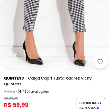
Quin
QUINTESS
-
Calça Capri Justa Xadrez Vichy
Quintess
(
4,4
)
61
avaliações
R$ 89,99
ECONOMIZE
R$ 59,99
R$ 30,00