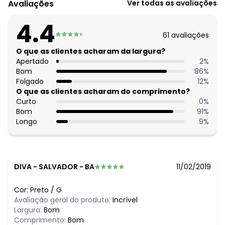
Avaliações
Ver todas as avaliações
Cintura: Alta
Tecido: Malha jacquard
4.4
Composição: 94% poliéster 6% elastano
61
avaliações
Histórico de preços
O que as clientes acharam da largura?
Apertado
2
%
O preço apresentado abaixo é o menor oferecido em
Bom
86
%
algum dia do mês, para o menor tamanho disponível.
Folgado
12
%
N/D*
agosto/2026
O que as clientes acharam do comprimento?
N/D*
julho/2026
Curto
0
%
N/D*
junho/2026
Bom
91
%
N/D*
maio/2026
Longo
9
%
N/D*
abril/2026
N/D*
março/2026
N/D*
fevereiro/2026
DIVA
-
SALVADOR - BA
11/02/2019
Cor:
Preto
/
G
Avaliação geral do produto:
Incrível
Largura:
Bom
Comprimento:
Bom