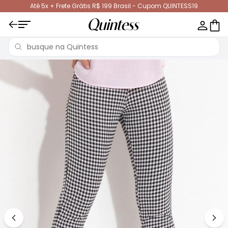
Até 5x + Frete Grátis R$ 199 Brasil - Cupom QUINTESS19