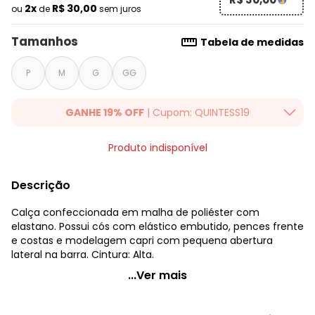
2x
R$ 30,00
ou
de
sem juros
Tamanhos
Tabela de medidas
P
M
G
GG
GANHE 19% OFF
| Cupom: QUINTESS19
Ganhe 19% OFF Extra em qualquer valor, usando o cupom:
Produto indisponível
QUINTESS19. Válido para toda loja Quintess, até 07/08/2026.
Descrição
Calça confeccionada em malha de poliéster com
elastano. Possui cós com elástico embutido, pences frente
e costas e modelagem capri com pequena abertura
lateral na barra. Cintura: Alta.
Quintess - Calça Capri Justa Xadrez Vichy Quintess
...Ver mais
Código do produto: 2718672
Modelagem: Justo