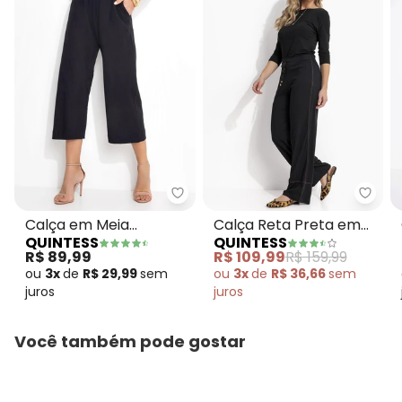
Quintess - Calça em Meia Malh
Quint
Calça em Meia
Calça Reta Preta em
QUINTESS
QUINTESS
MalhaPreta
Viscose Plana
R$ 89,99
R$ 109,99
R$ 159,99
Pantacourt
ou
3x
de
R$ 29,99
sem
ou
3x
de
R$ 36,66
sem
juros
juros
Você também pode gostar