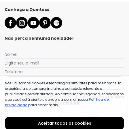
Conheça a Quintess
Não perca nenhuma novidade!
Nome
Digite seu e-mail
Telefone
Receber novidades
Nós utilizamos cookies e tecnologias similares para melhorar sua
experiência de compra, incluindo conteúdo relevante e
publicidade personalizada. Ao continuar navegando, entendemos
Ao enviar o cadastro, você concorda com a nossa
Política
que você está ciente e concorda com a nossa
Política de
de Privacidade
Privacidade
para saber mais.
Quintess é uma marca da Posthaus Ltda / CNPJ:
Aceitar todos os cookies
80.462.138/0001-41