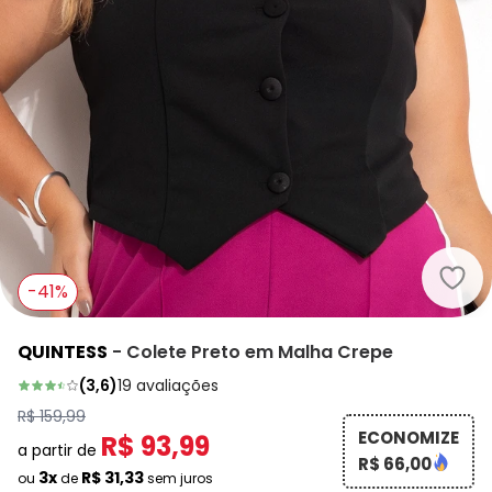
Quin
-41%
QUINTESS
-
Colete Preto em Malha Crepe
(
3,6
)
19
avaliações
R$ 159,99
ECONOMIZE
R$ 93,99
a partir de
R$ 66,00
3x
R$ 31,33
ou
de
sem juros