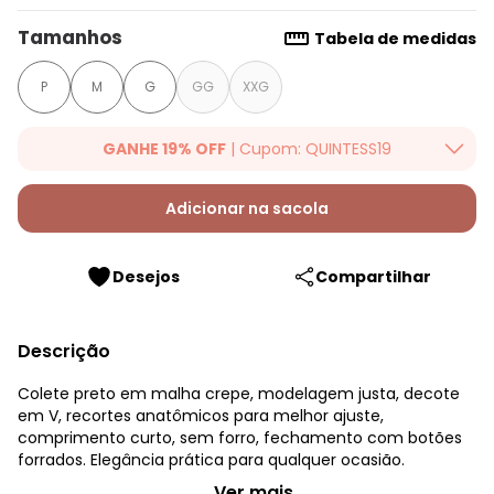
Tamanhos
Tabela de medidas
P
M
G
GG
XXG
GANHE 19% OFF
| Cupom: QUINTESS19
Ganhe 19% OFF Extra em qualquer valor, usando o cupom:
QUINTESS19. Válido para toda loja Quintess, até 07/08/2026.
Adicionar na sacola
Desejos
Compartilhar
Descrição
Colete preto em malha crepe, modelagem justa, decote
em V, recortes anatômicos para melhor ajuste,
comprimento curto, sem forro, fechamento com botões
forrados. Elegância prática para qualquer ocasião.
Quintess - Colete Preto em Malha Crepe
...Ver mais