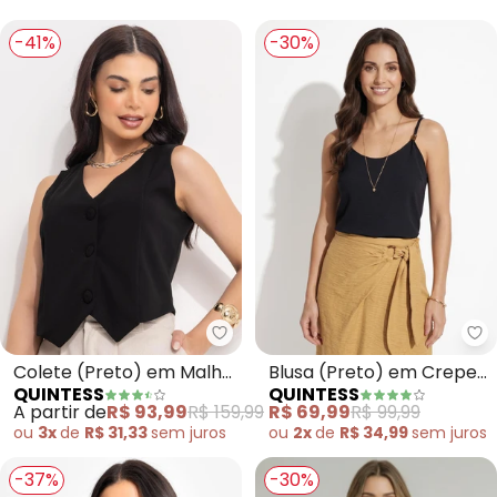
-41%
-30%
Quintess - Colete (Preto) em 
Qu
Colete (Preto) em Malha
Blusa (Preto) em Crepe
QUINTESS
QUINTESS
Crepe
Plano
A partir de
R$ 93,99
R$ 159,99
R$ 69,99
R$ 99,99
ou
3x
de
R$ 31,33
sem
juros
ou
2x
de
R$ 34,99
sem
juros
-37%
-30%