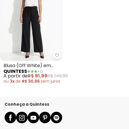
Quintess - Blusa (Off White) em
Blusa (Off White) em
QUINTESS
Tecido Laise
A partir de
R$ 91,99
R$ 149,99
ou
3x
de
R$ 30,66
sem
juros
Conheça a Quintess