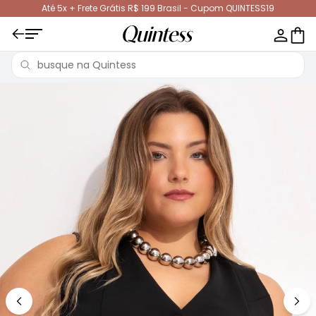
Até 5x + Frete Grátis R$ 199 Brasil - Cupom QUINTESS19