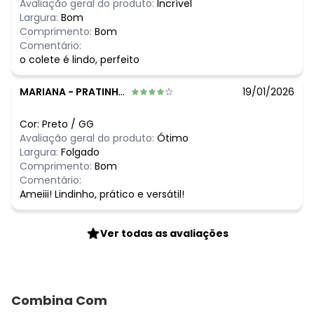
Avaliação geral do produto:
Incrível
R$ 99,99
março/2026
Largura:
Bom
R$ 129,99
fevereiro/2026
Comprimento:
Bom
Comentário:
o colete é lindo, perfeito
MARIANA
-
PRATINHA - MG
19/01/2026
Cor:
Preto
/
GG
Avaliação geral do produto:
Ótimo
Largura:
Folgado
Comprimento:
Bom
Comentário:
Ameiii! Lindinho, prático e versátil!
Ver todas as avaliações
Combina Com