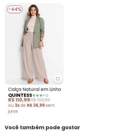
-44%
Quintess - Calça Natural em Lin
Calça Natural em Linho
QUINTESS
R$ 110,99
R$ 199,99
ou
3x
de
R$ 36,99
sem
juros
Você também pode gostar