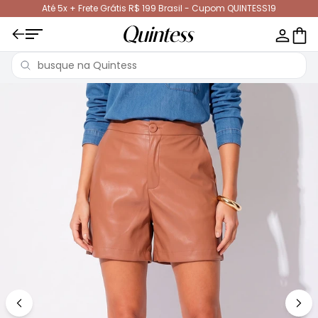
Até 5x + Frete Grátis R$ 199 Brasil - Cupom QUINTESS19