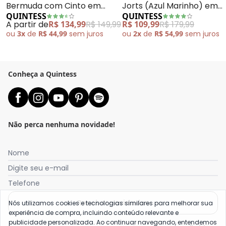
Bermuda com Cinto em
Jorts (Azul Marinho) em
QUINTESS
QUINTESS
Algodão com Poliéster
Alfaiataria
A partir de
R$ 134,99
R$ 149,99
R$ 109,99
R$ 179,99
(Cáqui)
ou
3x
de
R$ 44,99
sem
juros
ou
2x
de
R$ 54,99
sem
juros
Conheça a Quintess
Não perca nenhuma novidade!
Nome
Digite seu e-mail
Telefone
Receber novidades
Nós utilizamos cookies e tecnologias similares para melhorar sua
experiência de compra, incluindo conteúdo relevante e
publicidade personalizada. Ao continuar navegando, entendemos