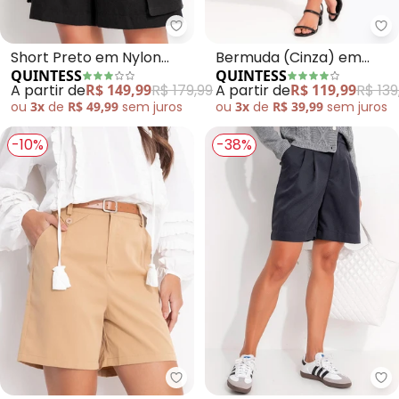
Quintess - Short Preto em Nylo
Qu
Short Preto em Nylon
Bermuda (Cinza) em
QUINTESS
QUINTESS
Suede
Malha Suede
A partir de
R$ 149,99
R$ 179,99
A partir de
R$ 119,99
R$ 139
ou
3x
de
R$ 49,99
sem
juros
ou
3x
de
R$ 39,99
sem
juros
-10%
-38%
Quintess - Bermuda com Cinto 
Qu