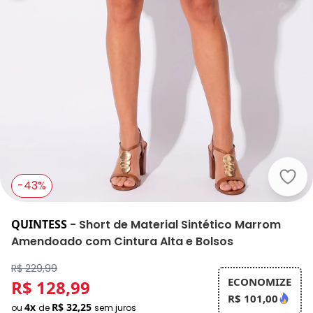
Quin
-43%
QUINTESS
-
Short de Material Sintético Marrom
Amendoado com Cintura Alta e Bolsos
R$ 229,99
ECONOMIZE
R$ 128,99
R$ 101,00
4x
R$ 32,25
ou
de
sem juros