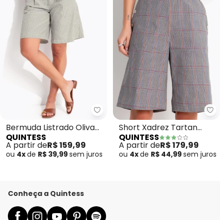
Quintess - Bermuda Listrado Ol
Qu
Bermuda Listrado Oliva
Short Xadrez Tartan
QUINTESS
QUINTESS
em Poliéster com
Cinza em Tecido Sarjado
A partir de
R$ 159,99
A partir de
R$ 179,99
Algodão
ou
4x
de
R$ 39,99
sem
juros
ou
4x
de
R$ 44,99
sem
juros
Conheça a Quintess