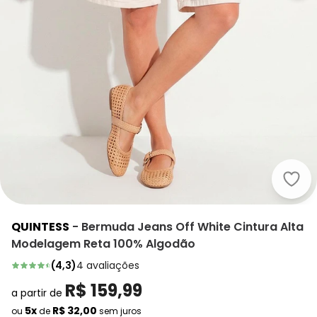
Quin
QUINTESS
-
Bermuda Jeans Off White Cintura Alta
Modelagem Reta 100% Algodão
(
4,3
)
4
avaliações
R$ 159,99
a partir de
5x
R$ 32,00
ou
de
sem juros