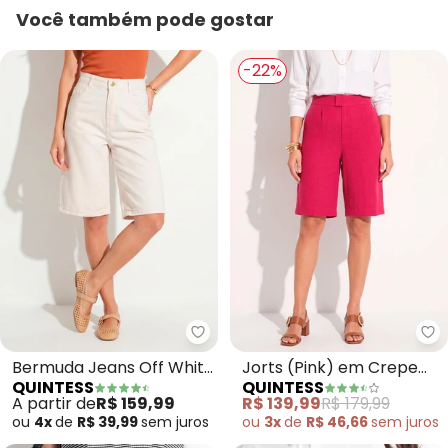
Você também pode gostar
-22%
Quintess - Bermuda Jeans Off 
Qu
Bermuda Jeans Off White
Jorts (Pink) em Crepe
QUINTESS
QUINTESS
Cintura Alta Modelagem
Plano
A partir de
R$ 159,99
R$ 139,99
R$ 179,99
Reta 100% Algodão
ou
4x
de
R$ 39,99
sem
juros
ou
3x
de
R$ 46,66
sem
juros