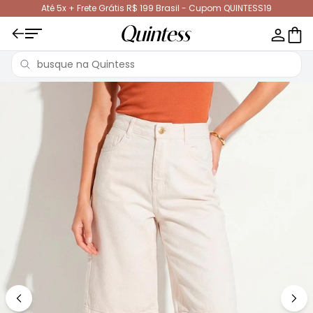
Até 5x + Frete Grátis R$ 199 Brasil - Cupom QUINTESS19