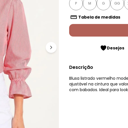
P
M
G
GG
Tabela de medidas
Desejos
Descrição
Blusa listrado vermelho mo
ajustável na cintura que val
com babados. Ideal para loo