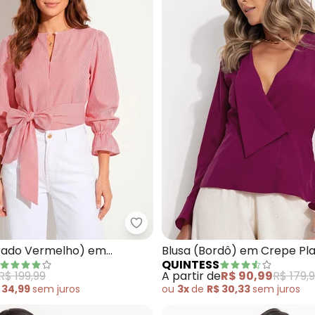
sa (Bordô) em Malha Texturizada
Quintess - Blusa (Listrado Verme
strado Vermelho) em
Blusa (Bordô) em Crepe Pl
QUINTESS
R$ 199,99
A partir de
R$ 90,99
R$ 179,
 34,99
sem
juros
ou
3x
de
R$ 30,33
sem
juros