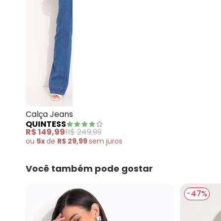
Quintess - Calça Jeans
Calça Jeans Médio em Jeans
QUINTESS
R$ 149,99
R$ 249,99
ou
5x
de
R$ 29,99
sem
juros
Você também pode gostar
-47%