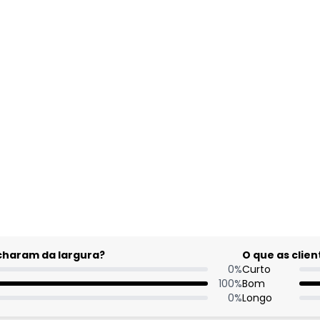
gum dia do mês, para o menor tamanho disponível.
acharam da largura?
O que as cli
0
%
Curto
100
%
Bom
0
%
Longo