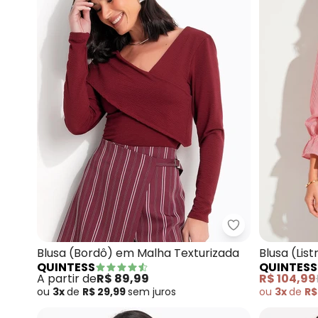
Quintess - Blu
Blusa (Bordô) em Malha Texturizada
Blusa (Li
QUINTESS
QUINTESS
Tricoline
A partir de
R$ 89,99
R$ 104,99
ou
3x
de
R$ 29,99
sem
juros
ou
3x
de
R$