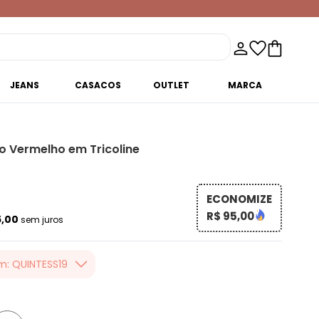
JEANS
CASACOS
OUTLET
MARCA
do Vermelho em Tricoline
ECONOMIZE
R$ 95,00
5,00
sem juros
m: QUINTESS19
er valor, usando o
 toda loja Quintess,