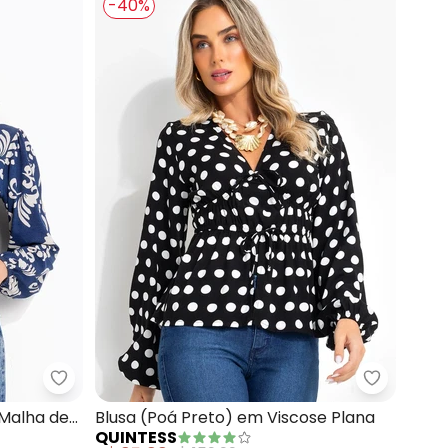
-40%
ha Tricot
Quintess - Blusa (Arabescos Azul) em Malha de V
Quintess 
 Malha de
Blusa (Poá Preto) em Viscose Plana
QUINTESS