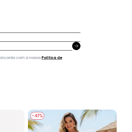
 concorda com a nossa
Política de
-41%