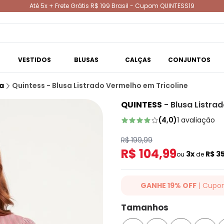
Até 5x + Frete Grátis R$ 199 Brasil - Cupom QUINTESS19
VESTIDOS
BLUSAS
CALÇAS
CONJUNTOS
a
Quintess - Blusa Listrado Vermelho em Tricoline
QUINTESS
-
Blusa Listra
(
4,0
)
1
avaliação
R$ 199,99
R$ 104,99
3x
R$ 3
ou
de
GANHE 19% OFF
| Cupo
Ganhe 19% OFF Extra em qualqu
Tamanhos
cupom: QUINTESS19. Válido para
até 07/08/2026.