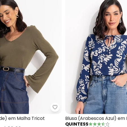
sa (Bordô) em Malha Fria
Quintess - Blusa (Verde) em Mal
rde) em Malha Tricot
Blusa (Arabescos Azul) em
QUINTESS
Viscose