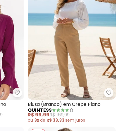
lho) em Tricoline
Quintess - Blusa (Bordô) em Crepe Plano
Quintess 
ano
Blusa (Branco) em Crepe Plano
QUINTESS
99
R$ 99,99
R$ 169,99
ou
3x
de
R$ 33,33
sem
juros