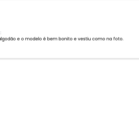
:
algodão e o modelo é bem bonito e vestiu como na foto.
Ver todas as avaliações