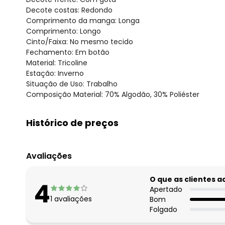
Decote costas: Redondo
Comprimento da manga: Longa
Comprimento: Longo
Cinto/Faixa: No mesmo tecido
Fechamento: Em botão
Material: Tricoline
Estação: Inverno
Situação de Uso: Trabalho
Composição Material: 70% Algodão, 30% Poliéster
Histórico de preços
O preço apresentado abaixo é o menor oferecido em al
agosto/2026
Avaliações
julho/2026
junho/2026
O que as clientes 
4
maio/2026
Apertado
1
avaliações
Bom
abril/2026
Folgado
março/2026