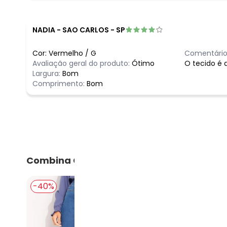
fevereiro/2026
NADIA
-
SAO CARLOS - SP
Cor:
Vermelho
/
G
Comentário
Avaliação geral do produto:
Ótimo
O tecido é 
Largura:
Bom
Comprimento:
Bom
Combina Com
-40%