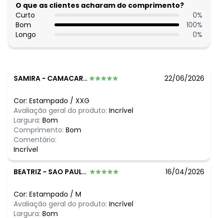
O que as clientes acharam do comprimento?
N/D*
agosto/2026
Curto
0
%
N/D*
julho/2026
Bom
100
%
N/D*
junho/2026
Longo
0
%
N/D*
maio/2026
R$ 89,99
abril/2026
R$ 109,99
março/2026
N/D*
fevereiro/2026
SAMIRA
-
CAMACARI - BA
22/06/2026
Cor:
Estampado
/
XXG
Avaliação geral do produto:
Incrível
Largura:
Bom
Comprimento:
Bom
Comentário:
Incrível
BEATRIZ
-
SAO PAULO - SP
16/04/2026
Cor:
Estampado
/
M
Avaliação geral do produto:
Incrível
Largura:
Bom