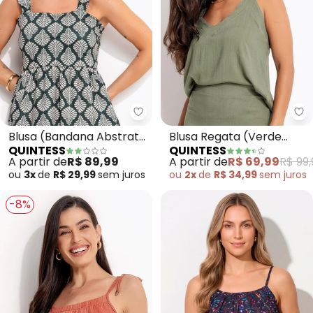
Quintess - Blusa (Bandana Abst
Qu
Blusa (Bandana Abstrato
Blusa Regata (Verde
QUINTESS
QUINTESS
Verde) em Malha Fria
Oliva) em Viscose Plana
A partir de
R$ 89,99
A partir de
R$ 69,99
R$ 99,
ou
3x
de
R$ 29,99
sem
juros
ou
2x
de
R$ 34,99
sem
juros
-8%