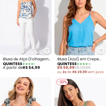
Quintess - Blusa de Alça (Folha
Qu
Blusa de Alça (Folhagem
Blusa (Azul) em Crepe
QUINTESS
QUINTESS
Azul)
Plano
A partir de
R$ 54,99
R$ 59,99
R$ 139,99
ou
2x
de
R$ 29,99
sem
juros
-30%