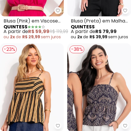
Quintess - Blusa (Pink) em Visc
Qu
Blusa (Pink) em Viscose
Blusa (Preta) em Malha
QUINTESS
QUINTESS
Plana Sarjada
Texturizada
A partir de
R$ 59,99
R$ 119,99
A partir de
R$ 79,99
ou
2x
de
R$ 29,99
sem
juros
ou
2x
de
R$ 39,99
sem
juros
-23%
-38%
Quintess - Blusa (Listrado Pret
Qu