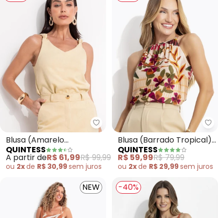
Quintess - Blusa (Amarelo Man
Qu
Blusa (Amarelo
Blusa (Barrado Tropical)
QUINTESS
QUINTESS
Manteiga) em Malha
em Malha Fria
A partir de
R$ 61,99
R$ 99,99
R$ 59,99
R$ 79,99
Suede
ou
2x
de
R$ 30,99
sem
juros
ou
2x
de
R$ 29,99
sem
juros
NEW
-40%