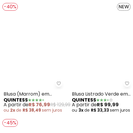
-40%
NEW
Quintess - Blusa (Marrom) em 
Qu
Blusa (Marrom) em
Blusa Listrado Verde em
QUINTESS
QUINTESS
Cetim
Crepe Plano
A partir de
R$ 76,99
R$ 129,99
A partir de
R$ 99,99
ou
2x
de
R$ 38,49
sem
juros
ou
3x
de
R$ 33,33
sem
juros
-45%