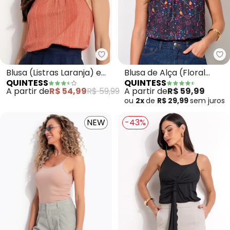
Quintess - Blusa (Listras Laran
Qu
Blusa (Listras Laranja) em
Blusa de Alça (Floral
QUINTESS
QUINTESS
Malha de Viscose
Preto)
A partir de
R$ 54,99
R$ 59,99
A partir de
R$ 59,99
ou
2x
de
R$ 29,99
sem
juros
NEW
-43%