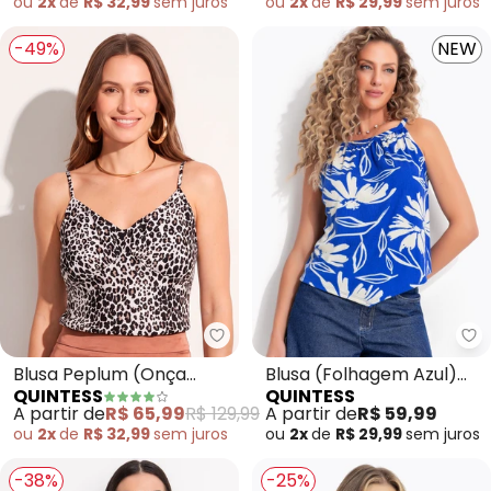
ou
2x
de
R$ 32,99
sem
juros
ou
2x
de
R$ 29,99
sem
juros
-49%
NEW
Quintess - Blusa Peplum (Onça 
Qu
Blusa Peplum (Onça
Blusa (Folhagem Azul)
QUINTESS
QUINTESS
Preta) em Viscose Plana
em Malha Canelada
A partir de
R$ 65,99
R$ 129,99
A partir de
R$ 59,99
ou
2x
de
R$ 32,99
sem
juros
ou
2x
de
R$ 29,99
sem
juros
-38%
-25%