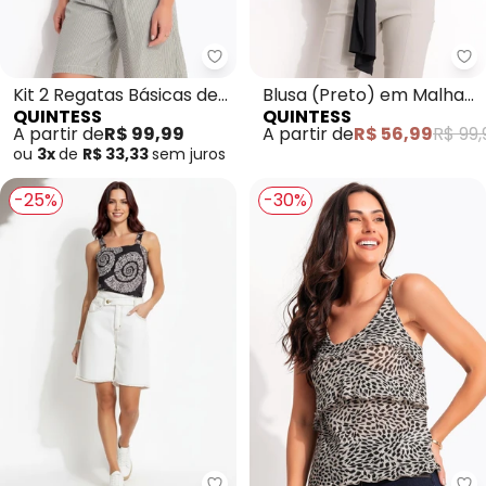
Quintess - Kit 2 Regatas Básicas
Qu
Kit 2 Regatas Básicas de
Blusa (Preto) em Malha
QUINTESS
QUINTESS
Alça Fina
Fria
A partir de
R$ 99,99
A partir de
R$ 56,99
R$ 99,
ou
3x
de
R$ 33,33
sem
juros
-25%
-30%