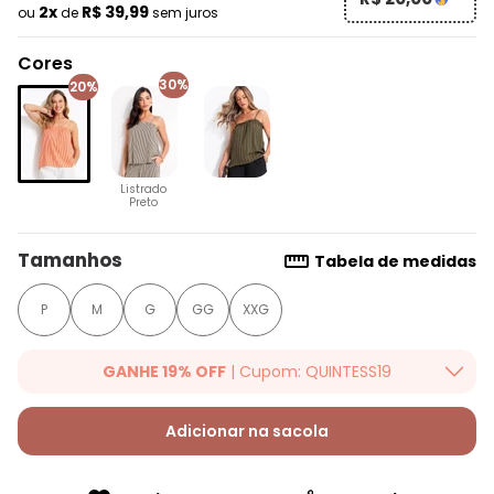
2x
R$ 39,99
ou
de
sem juros
Cores
30%
20%
Listrado
Preto
Tamanhos
Tabela de medidas
P
M
G
GG
XXG
GANHE 19% OFF
| Cupom: QUINTESS19
Ganhe 19% OFF Extra em qualquer valor, usando o cupom:
QUINTESS19. Válido para toda loja Quintess, até 07/08/2026.
Adicionar na sacola