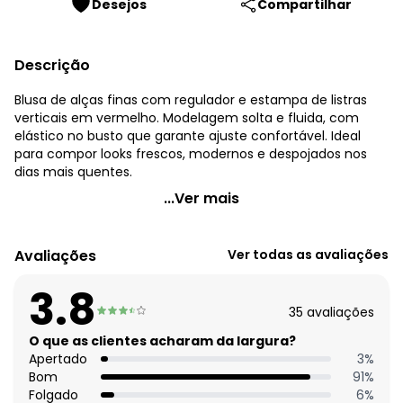
Desejos
Compartilhar
Descrição
Blusa de alças finas com regulador e estampa de listras
verticais em vermelho. Modelagem solta e fluida, com
elástico no busto que garante ajuste confortável. Ideal
para compor looks frescos, modernos e despojados nos
dias mais quentes.
Quintess - Blusa Listrado Vermelho em Viscose Plana
...Ver mais
Código do produto: 3903030
Modelagem: Solto
Avaliações
Ver todas as avaliações
Decote frente: Reto
Complemento: Alças com regulagem
3.8
Tecido: Viscose plana
35
avaliações
Composição: 100% viscose
O que as clientes acharam da largura?
Histórico de preços
Apertado
3
%
Bom
91
%
O preço apresentado abaixo é o menor oferecido em
Folgado
6
%
algum dia do mês, para o menor tamanho disponível.