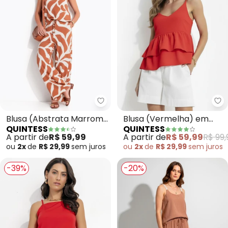
Quintess - Blusa (Abstrata Ma
Qu
Blusa (Abstrata Marrom)
Blusa (Vermelha) em
QUINTESS
QUINTESS
em Malha de Viscose
Crepe Plano
A partir de
R$ 59,99
A partir de
R$ 59,99
R$ 99,
ou
2x
de
R$ 29,99
sem
juros
ou
2x
de
R$ 29,99
sem
juros
-39%
-20%