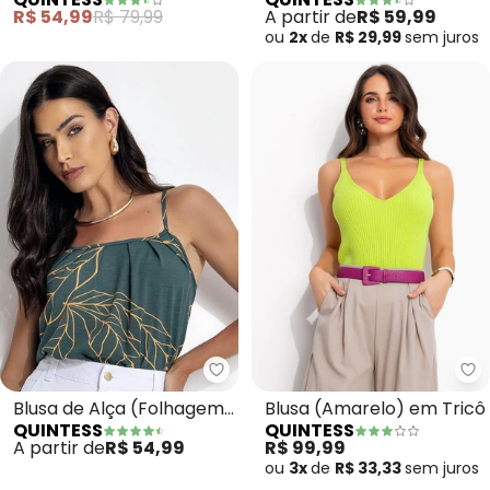
Malha de Viscose
Malha de Viscose
R$ 54,99
R$ 79,99
A partir de
R$ 59,99
ou
2x
de
R$ 29,99
sem
juros
Quintess - Blusa de Alça (Folh
Qu
Blusa de Alça (Folhagem
Blusa (Amarelo) em Tricô
QUINTESS
QUINTESS
Verde)
A partir de
R$ 54,99
R$ 99,99
ou
3x
de
R$ 33,33
sem
juros