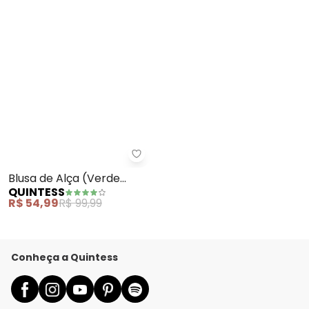
Quintess - Blusa de Alça (Verd
Blusa de Alça (Verde
QUINTESS
Escuro) em Crepe Plano
R$ 54,99
R$ 99,99
Conheça a Quintess