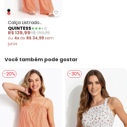
Quintess - Calça Listrado Verm
Calça Listrado
QUINTESS
Vermelho em Viscose
R$ 139,99
R$ 159,99
Plana
ou
4x
de
R$ 34,99
sem
juros
Você também pode gostar
-20%
-30%