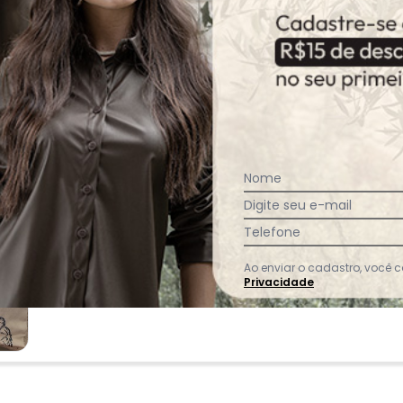
acharam da largura?
O que as cli
0
%
Curto
96
%
Bom
4
%
Longo
Nome
Digite seu e-mail
Telefone
Ao enviar o cadastro, você
Privacidade