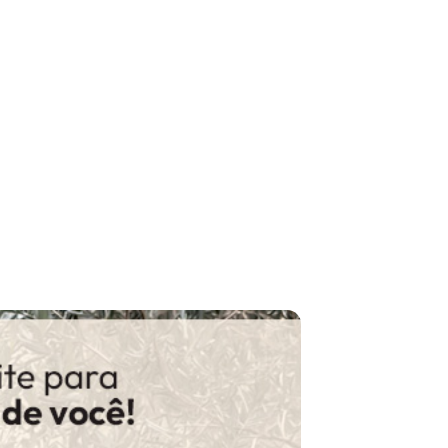
N/D*
N/D*
N/D*
N/D*
R$ 52,99
N/D*
R$ 59,99