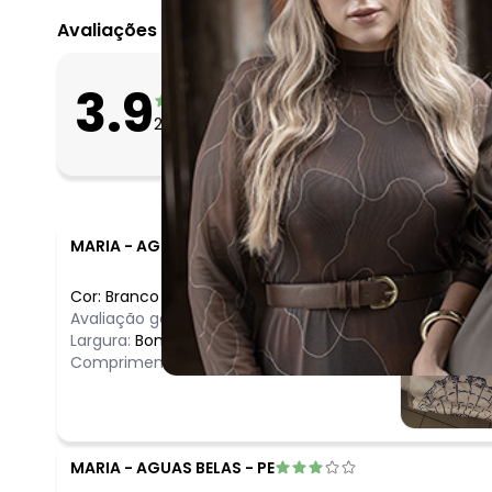
Avaliações
O que as clientes 
3.9
Apertado
23
avaliações
Bom
Folgado
MARIA
-
AGUAS BELAS - PE
Cor:
Branco
/
P
Avaliação geral do produto:
Bom
Largura:
Bom
Comprimento:
Bom
MARIA
-
AGUAS BELAS - PE