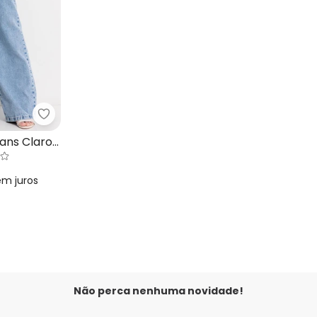
m em Gaze de Algodão
Quintess - Calça Wide Leg Jeans Claro em Jeans
ans Claro
em
juros
Não perca nenhuma novidade!