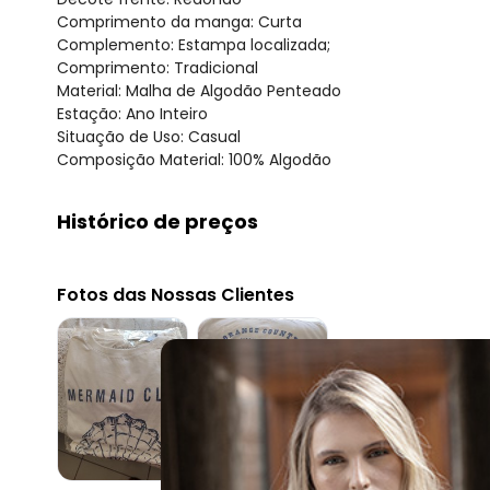
Comprimento da manga: Curta
Complemento: Estampa localizada;
Comprimento: Tradicional
Material: Malha de Algodão Penteado
Estação: Ano Inteiro
Situação de Uso: Casual
Composição Material: 100% Algodão
Histórico de preços
O preço apresentado abaixo é o menor oferecido em al
agosto/2026
Fotos das Nossas Clientes
julho/2026
junho/2026
maio/2026
abril/2026
março/2026
fevereiro/2026