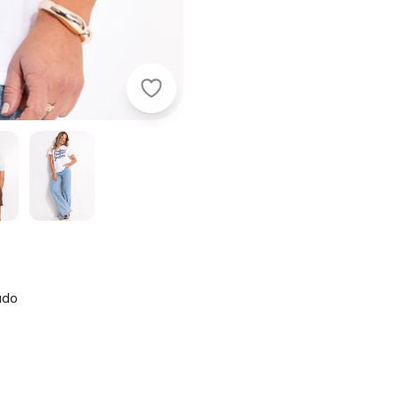
Quintess - Blusa Off White em Mal
ado