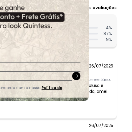
Ver todas as avaliações
entes acharam do comprimento?
4
%
87
%
9
%
26/07/2025
Comentário:
a blusa é
 concorda com a nossa
Política de
linda, amei
26/07/2025