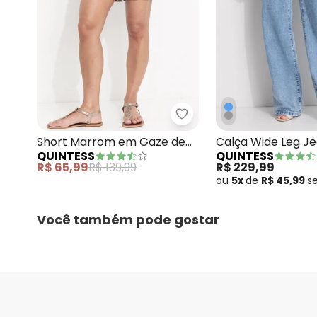
Quintess - Short Marro
Short Marrom em Gaze de
Calça Wide Leg Je
QUINTESS
QUINTESS
Algodão
em Jeans
R$ 65,99
R$ 139,99
R$ 229,99
ou
5x
de
R$ 45,99
s
Você também pode gostar