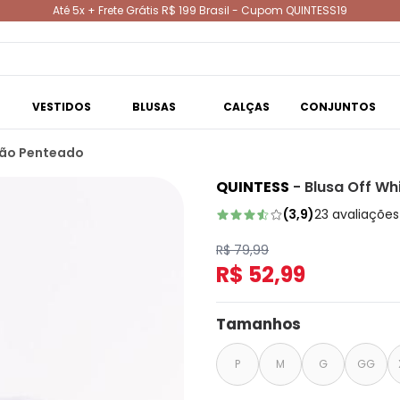
Até 5x + Frete Grátis R$ 199 Brasil - Cupom QUINTESS19
VESTIDOS
BLUSAS
CALÇAS
CONJUNTOS
dão Penteado
QUINTESS
-
Blusa Off W
(
3,9
)
23
avaliações
R$ 79,99
R$ 52,99
Tamanhos
P
M
G
GG