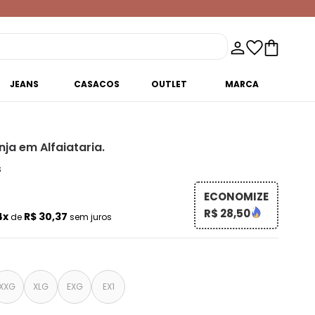
JEANS
CASACOS
OUTLET
MARCA
ja em Alfaiataria.
s
ECONOMIZE
R$ 28,50
4x
R$ 30,37
de
sem juros
XXG
XLG
EXG
EX1