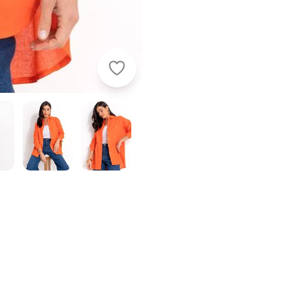
Quintess - Camisa Laranja em Alfaia
 sarja