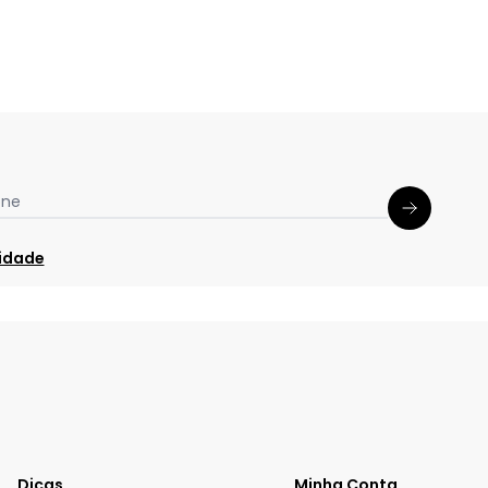
one
cidade
Dicas
Minha Conta