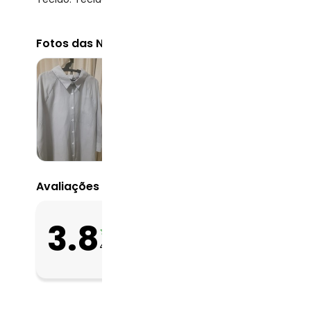
Fotos das Nossas Clientes
Avaliações
O que as clientes 
3.8
Apertado
46
avaliações
Bom
Folgado