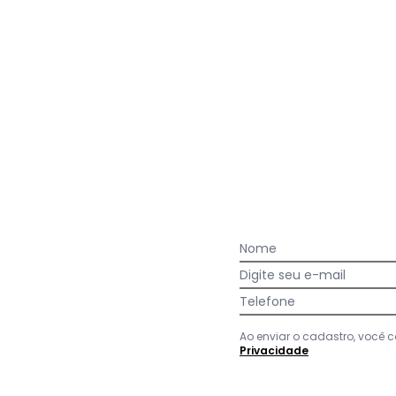
Nome
Digite seu e-mail
acharam da largura?
O que as cli
0
%
Curto
Telefone
87
%
Bom
13
%
Longo
Ao enviar o cadastro, você
Privacidade