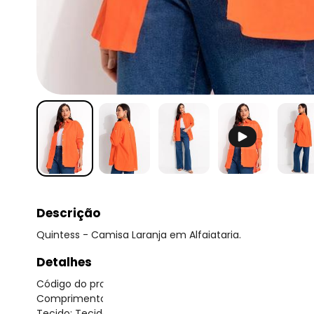
Descrição
Quintess - Camisa Laranja em Alfaiataria.
Detalhes
Código do produto: 3811890
Comprimento da manga: Longa
Tecido: Tecido de alfaiataria 180g 90% algodão, 10% linho