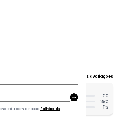
Ver todas as avaliações
entes acharam do comprimento?
0
%
89
%
11
%
 concorda com a nossa
Política de