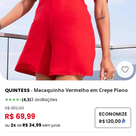
Quin
QUINTESS
-
Macaquinho Vermelho em Crepe Plano
(
4,3
)
3
avaliações
R$ 189,99
ECONOMIZE
R$ 69,99
R$ 120,00
2x
R$ 34,99
ou
de
sem juros