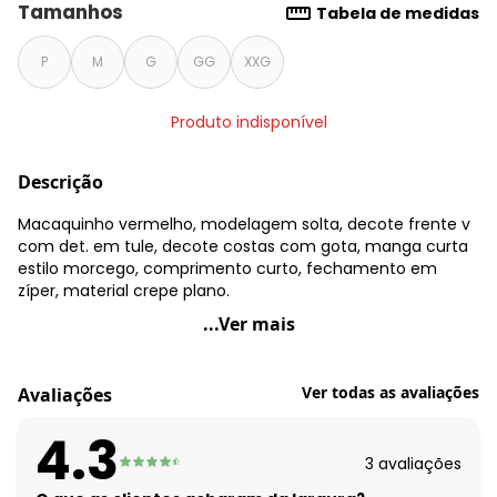
Tamanhos
Tabela de medidas
P
M
G
GG
XXG
Produto indisponível
Descrição
Macaquinho vermelho, modelagem solta, decote frente v
com det. em tule, decote costas com gota, manga curta
estilo morcego, comprimento curto, fechamento em
zíper, material crepe plano.
Quintess - Macaquinho Vermelho em Crepe Plano
...Ver mais
Código do produto: 3676292
Modelagem: Solta
Ver todas as avaliações
Avaliações
Decote frente: V
Decote costas: Com gota
4.3
Comprimento da manga: Curta
3
avaliações
Modelo da manga: Morcego
Complemento: Leve transparência;