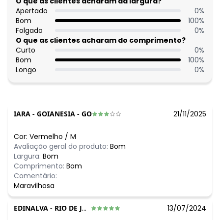
O que as clientes acharam da largura?
Comprimento: Curto
Apertado
0
%
Fechamento: Em zíper
Bom
100
%
Material: Crepe Plano
Folgado
0
%
Estação: Verão
O que as clientes acharam do comprimento?
Situação de Uso: Festa
Curto
0
%
Composição Material: 100% Poliéster
Bom
100
%
Longo
0
%
Histórico de preços
O preço apresentado abaixo é o menor oferecido em
algum dia do mês, para o menor tamanho disponível.
N/D*
agosto/2026
IARA
-
GOIANESIA - GO
21/11/2025
N/D*
julho/2026
N/D*
junho/2026
Cor:
Vermelho
/
M
N/D*
maio/2026
Avaliação geral do produto:
Bom
N/D*
abril/2026
Largura:
Bom
N/D*
março/2026
Comprimento:
Bom
N/D*
fevereiro/2026
Comentário:
Maravilhosa
EDINALVA
-
RIO DE JANEIRO - RJ
13/07/2024