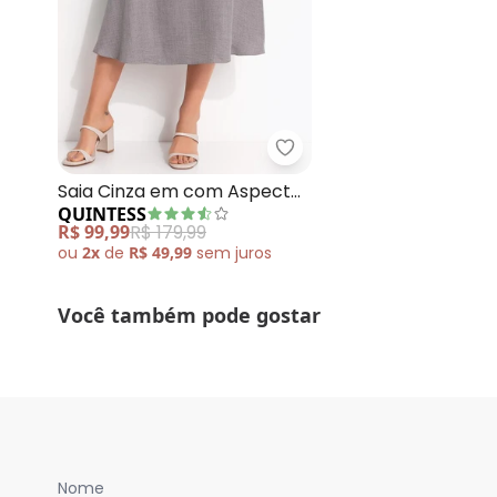
Quintess - Saia Cinza e
Saia Cinza em com Aspecto
QUINTESS
de Linho
R$ 99,99
R$ 179,99
ou
2x
de
R$ 49,99
sem
juros
Você também pode gostar
Nome