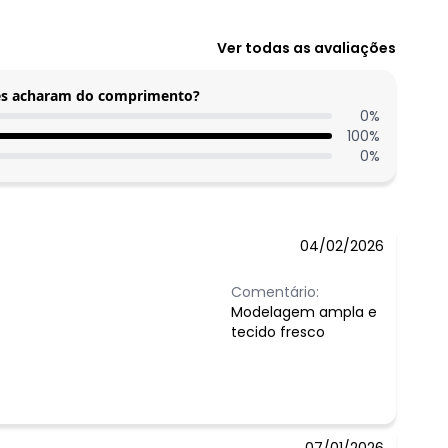
Ver todas as avaliações
tes acharam do comprimento?
0
%
100
%
0
%
04/02/2026
 concorda com a nossa
Política de
Comentário:
Modelagem ampla e
tecido fresco
07/01/2026