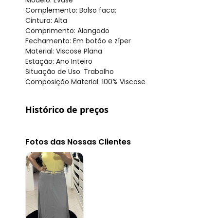
Complemento: Bolso faca;
Cintura: Alta
Comprimento: Alongado
Fechamento: Em botão e zíper
Material: Viscose Plana
Estação: Ano Inteiro
Situação de Uso: Trabalho
Composição Material: 100% Viscose
Histórico de preços
O preço apresentado abaixo é o menor oferecido em al
agosto/2026
Fotos das Nossas Clientes
julho/2026
junho/2026
maio/2026
abril/2026
março/2026
fevereiro/2026