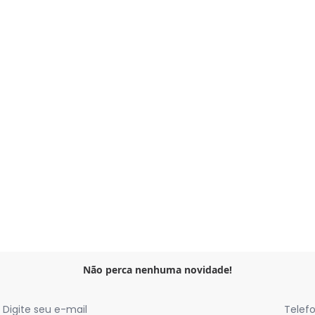
m com Aspecto de Linho
Não perca nenhuma novidade!
Digite seu e-mail
Telef