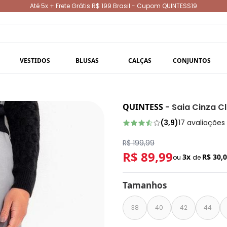
Até 5x + Frete Grátis R$ 199 Brasil - Cupom QUINTESS19
VESTIDOS
BLUSAS
CALÇAS
CONJUNTOS
QUINTESS
-
Saia Cinza C
(
3,9
)
17
avaliações
R$ 199,99
R$ 89,99
3x
R$ 30,
ou
de
Tamanhos
38
40
42
44