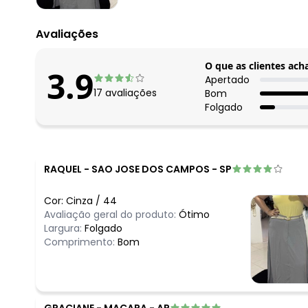
Avaliações
O que as clientes ach
3.9
Apertado
17
avaliações
Bom
Folgado
RAQUEL
-
SAO JOSE DOS CAMPOS - SP
Cor:
Cinza
/
44
Avaliação geral do produto:
Ótimo
Largura:
Folgado
Comprimento:
Bom
GRACIANE
-
MACAPA - AP