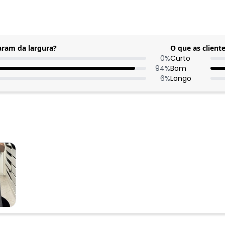
aram da largura?
O que as clien
0
%
Curto
94
%
Bom
6
%
Longo
Nome
Digite seu e-mail
Telefone
Ao enviar o cadastro, você
Privacidade