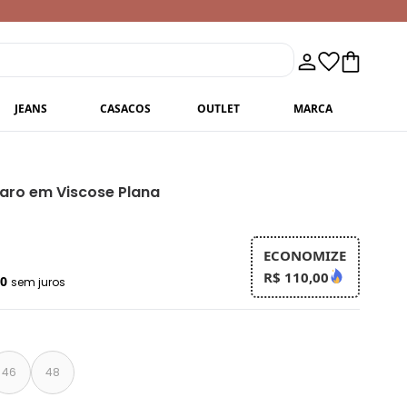
JEANS
CASACOS
OUTLET
MARCA
laro em Viscose Plana
ECONOMIZE
R$ 110,00
00
sem juros
46
48