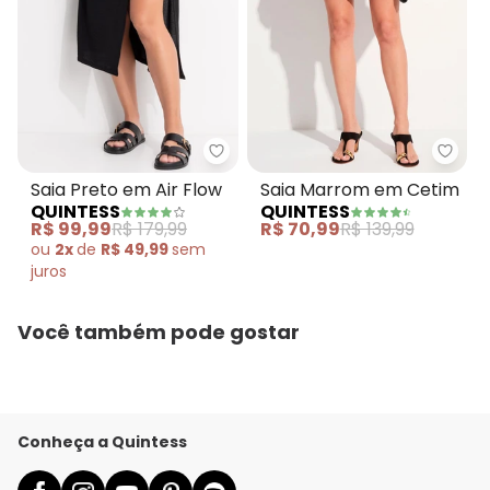
Quintess - Saia Preto em Air Fl
Quin
Saia Preto em Air Flow
Saia Marrom em Cetim
QUINTESS
QUINTESS
R$ 99,99
R$ 179,99
R$ 70,99
R$ 139,99
ou
2x
de
R$ 49,99
sem
juros
Você também pode gostar
Conheça a Quintess