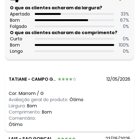
Estação: Inverno
Situação de Uso: Casual
O que as clientes acharam da largura?
Composição Material: 95% Poliéster, 5% Elastano
Apertado
33
%
Bom
67
%
Histórico de preços
Folgado
0
%
O que as clientes acharam do comprimento?
O preço apresentado abaixo é o menor oferecido em
Curto
0
%
algum dia do mês, para o menor tamanho disponível.
Bom
100
%
N/D*
agosto/2026
Longo
0
%
N/D*
julho/2026
N/D*
junho/2026
R$ 69,99
maio/2026
N/D*
abril/2026
N/D*
março/2026
TATIANE
-
CAMPO GRANDE - MS
12/05/2026
N/D*
fevereiro/2026
Cor:
Marrom
/
G
Avaliação geral do produto:
Ótimo
Largura:
Bom
Comprimento:
Bom
Comentário:
Ótimo
LAIS
-
SAO GONCALO - RJ
23/05/2025