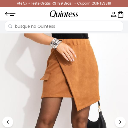
Até 5x + Frete Grátis R$ 199 Brasil - Cupom QUINTESS19