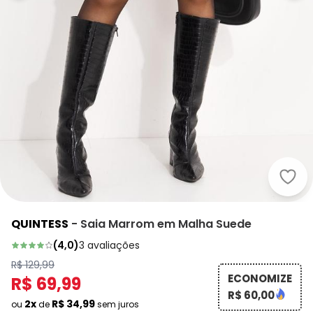
Quin
QUINTESS
-
Saia Marrom em Malha Suede
(
4,0
)
3
avaliações
R$ 129,99
ECONOMIZE
R$ 69,99
R$ 60,00
2x
R$ 34,99
ou
de
sem juros