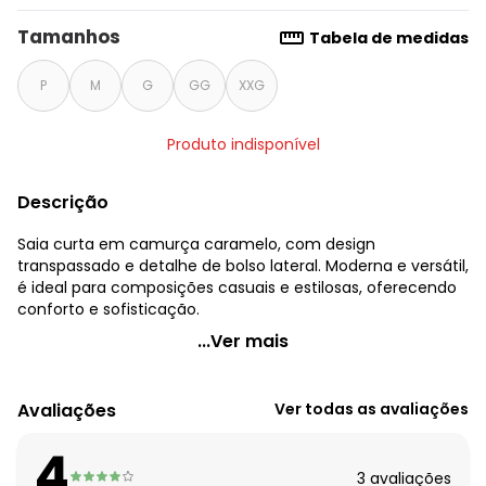
Tamanhos
Tabela de medidas
P
M
G
GG
XXG
Produto indisponível
Descrição
Saia curta em camurça caramelo, com design
transpassado e detalhe de bolso lateral. Moderna e versátil,
é ideal para composições casuais e estilosas, oferecendo
conforto e sofisticação.
Quintess - Saia Marrom em Malha Suede
...Ver mais
Código do produto: 3803130
Modelagem: Solta
Avaliações
Ver todas as avaliações
Modelo: Assimétrico
Comprimento: Curto
4
Material: Malha Suede
3
avaliações