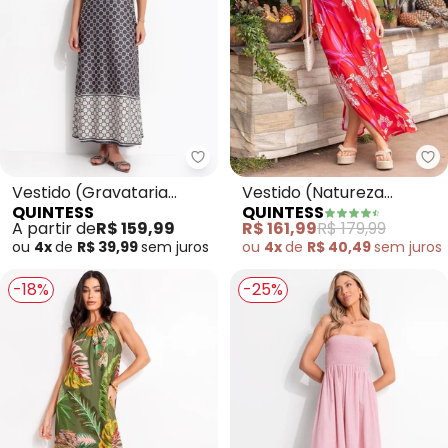
Quintess - Vestido (Gravataria
Qu
Vestido (Gravataria
Vestido (Natureza
QUINTESS
QUINTESS
Marrom) em Malha Fria
Vermelha) em Malha Fria
A partir de
R$ 159,99
R$ 161,99
R$ 179,99
ou
4x
de
R$ 39,99
sem
juros
ou
4x
de
R$ 40,49
sem
juros
-18%
-25%