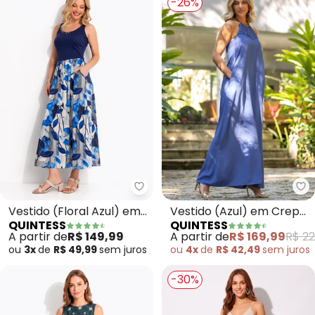
-26%
Quintess - Vestido (Floral Azul)
Qu
Vestido (Floral Azul) em
Vestido (Azul) em Crepe
QUINTESS
QUINTESS
Malha Fria
Plano
A partir de
R$ 149,99
A partir de
R$ 169,99
R$ 22
ou
3x
de
R$ 49,99
sem
juros
ou
4x
de
R$ 42,49
sem
juros
-30%