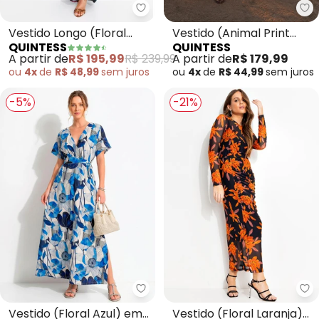
Quintess - Vestido Longo (Flora
Qu
Vestido Longo (Floral
Vestido (Animal Print
QUINTESS
QUINTESS
Preto) com Bolsos
Cervo) em Malha
A partir de
R$ 195,99
R$ 239,99
A partir de
R$ 179,99
ou
4x
de
R$ 48,99
sem
juros
ou
4x
de
R$ 44,99
sem
juros
-5%
-21%
Quintess - Vestido (Floral Azul)
Qu
Vestido (Floral Azul) em
Vestido (Floral Laranja)