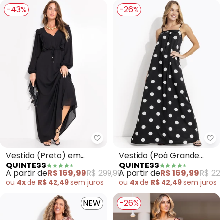
-43%
-26%
Quintess - Vestido (Preto) em 
Qu
Vestido (Preto) em
Vestido (Poá Grande
QUINTESS
QUINTESS
Crepe Plano
Preto) em Poliéster
A partir de
R$ 169,99
R$ 299,99
A partir de
R$ 169,99
R$ 22
ou
4x
de
R$ 42,49
sem
juros
ou
4x
de
R$ 42,49
sem
juros
NEW
-26%