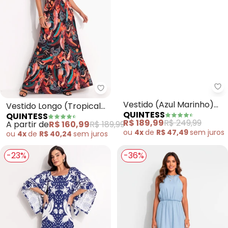
Quintess - Vestido Longo (Trop
Qu
Vestido Longo (Tropical
Vestido (Azul Marinho)
QUINTESS
QUINTESS
Preto) com Amarrações
em Chiffon
A partir de
R$ 160,99
R$ 189,99
R$ 189,99
R$ 249,99
ou
4x
de
R$ 40,24
sem
juros
ou
4x
de
R$ 47,49
sem
juros
-23%
-36%