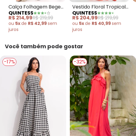
Calça Folhagem Bege
Vestido Floral Tropical
QUINTESS
QUINTESS
em Linho
em Malha Fria
R$ 214,99
R$ 219,99
R$ 204,99
R$ 219,99
ou
5x
de
R$ 42,99
sem
ou
5x
de
R$ 40,99
sem
juros
juros
Você também pode gostar
-17%
-32%