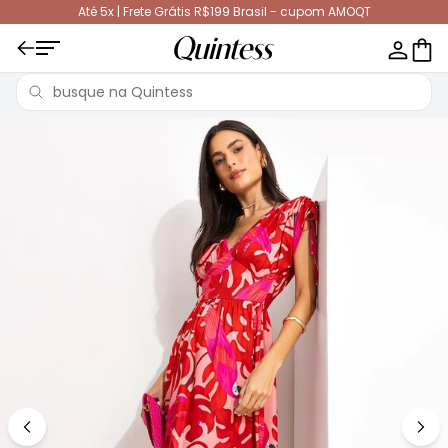
Até 5x | Frete Grátis R$199 Brasil - cupom AMOQT