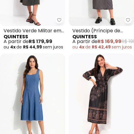
Quintess - Vestido Verde Milita
Qu
Vestido Verde Militar em
Vestido (Príncipe de
QUINTESS
QUINTESS
Tecido em Microfibra
Gales) em Bengaline
A partir de
R$ 179,99
A partir de
R$ 169,99
R$ 19
ou
4x
de
R$ 44,99
sem
juros
ou
4x
de
R$ 42,49
sem
juros