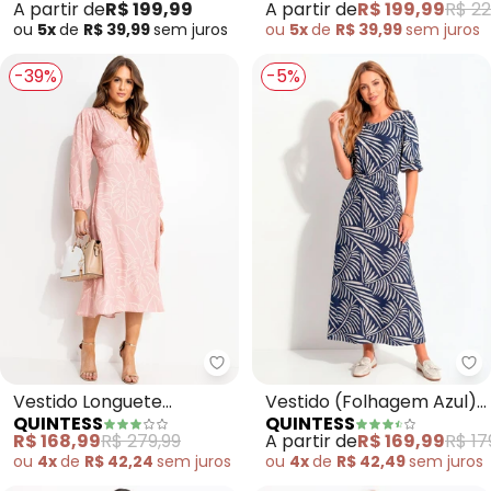
A partir de
R$ 199,99
A partir de
R$ 199,99
R$ 22
de Poliéster
ou
5x
de
R$ 39,99
sem
juros
ou
5x
de
R$ 39,99
sem
juros
-39%
-5%
Quintess - Vestido Longuete A
Qu
Vestido Longuete
Vestido (Folhagem Azul)
QUINTESS
QUINTESS
Alfaiataria Rosa
em Malha de Viscose
R$ 168,99
R$ 279,99
A partir de
R$ 169,99
R$ 17
Estampado com Manga
ou
4x
de
R$ 42,24
sem
juros
ou
4x
de
R$ 42,49
sem
juros
Bufante