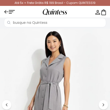
Até 5x + Frete Grátis R$ 199 Brasil - Cupom QUINTESS19