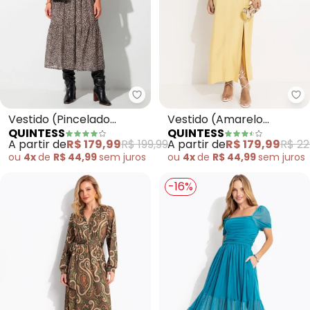
Quintess - Vestido (Pincelado 
Qu
Vestido (Pincelado
Vestido (Amarelo
QUINTESS
QUINTESS
Abstrato) em Malha
Manteiga) em Viscose
A partir de
R$ 179,99
R$ 199,99
A partir de
R$ 179,99
R$ 22
Plissada
Plana Sarjada
ou
4x
de
R$ 44,99
sem
juros
ou
4x
de
R$ 44,99
sem
juros
-16%