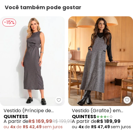
Você também pode gostar
-15%
Quintess - Vestido (Príncipe de
Qu
Vestido (Príncipe de
Vestido (Grafite) em
QUINTESS
QUINTESS
Gales) em Bengaline
Malha Tweed
A partir de
R$ 169,99
R$ 199,99
A partir de
R$ 189,99
ou
4x
de
R$ 42,49
sem
juros
ou
4x
de
R$ 47,49
sem
juros