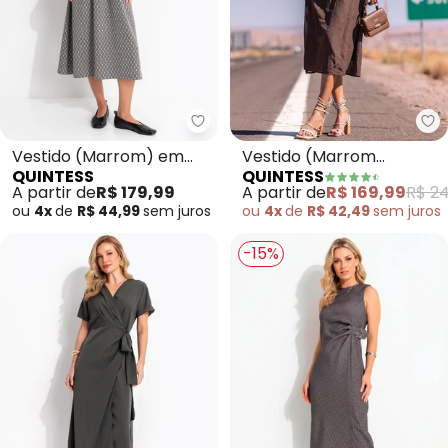
Quintess - Vestido (Marrom) e
Qu
Vestido (Marrom) em
Vestido (Marrom
QUINTESS
QUINTESS
Malha Jacquard
Bordado) em Chiffon
A partir de
R$ 179,99
A partir de
R$ 169,99
R$ 24
ou
4x
de
R$ 44,99
sem
juros
ou
4x
de
R$ 42,49
sem
juros
-15%