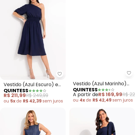
Qu
Quintess - Vestido (Azul Escur
Vestido (Azul Marinho)
Vestido (Azul Escuro) em
QUINTESS
QUINTESS
em Viscose Plana Sarjada
Crepe Plano
A partir de
R$ 169,99
R$ 22
R$ 211,99
R$ 249,99
ou
4x
de
R$ 42,49
sem
juros
ou
5x
de
R$ 42,39
sem
juros