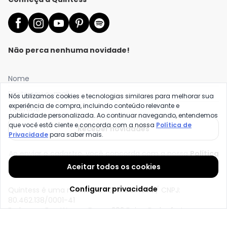
Não perca nenhuma novidade!
Nome
Digite seu e-mail
Nós utilizamos cookies e tecnologias similares para melhorar sua
experiência de compra, incluindo conteúdo relevante e
Telefone
publicidade personalizada. Ao continuar navegando, entendemos
que você está ciente e concorda com a nossa
Política de
Receber novidades
Privacidade
para saber mais.
Ao enviar o cadastro, você concorda com a nossa
Política
de Privacidade
Aceitar todos os cookies
Configurar privacidade
Quintess é uma marca da Posthaus Ltda / CNPJ:
80.462.138/0001-41
Endereço: Rua Werner Duwe, 202 Bairro Badenfurt -
89.070-700 - Blumenau/SC