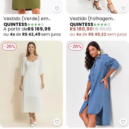
Quintess - Vestido (Verde) em 
Qu
Vestido (Verde) em
Vestido (Folhagem
QUINTESS
QUINTESS
Malha Tricô
Orgânica) em Malha de
A partir de
R$ 169,99
R$ 180,90
R$ 191,90
Viscose
ou
4x
de
R$ 42,49
sem
juros
ou
4x
de
R$ 45,22
sem
juros
-26%
-26%
Quintess - Vestido (Off White)