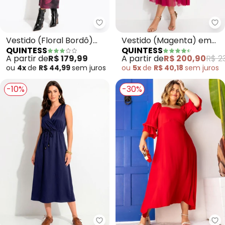
Quintess - Vestido (Floral Bord
Qu
Vestido (Floral Bordô)
Vestido (Magenta) em
QUINTESS
QUINTESS
em Malha Fria
Tule.
A partir de
R$ 179,99
A partir de
R$ 200,90
R$ 2
ou
4x
de
R$ 44,99
sem
juros
ou
5x
de
R$ 40,18
sem
juros
-10%
-30%