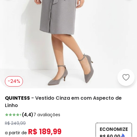
Quin
-24%
QUINTESS
-
Vestido Cinza em com Aspecto de
Linho
(
4,4
)
7
avaliações
R$ 249,99
ECONOMIZE
R$ 189,99
a partir de
R$ 60,00