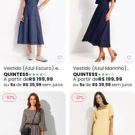
Quintess - Vestido (Azul Escur
Qu
Vestido (Azul Escuro) em
Vestido (Azul Marinho)
QUINTESS
QUINTESS
Jeans
em Crepe Plano
A partir de
R$ 199,99
A partir de
R$ 199,99
ou
5x
de
R$ 39,99
sem
juros
ou
5x
de
R$ 39,99
sem
juros
-10%
-21%