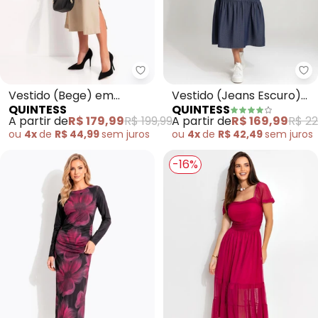
Quintess - Vestido (Bege) em Te
Qu
Vestido (Bege) em
Vestido (Jeans Escuro)
QUINTESS
QUINTESS
Tecido de Alfaiataria
em Jeans
A partir de
R$ 179,99
R$ 199,99
A partir de
R$ 169,99
R$ 22
ou
4x
de
R$ 44,99
sem
juros
ou
4x
de
R$ 42,49
sem
juros
-16%