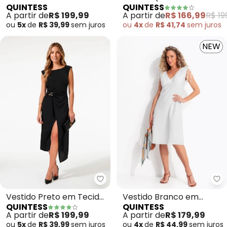
QUINTESS
QUINTESS
de Alfaiataria
em Malha de Viscose
A partir de
R$ 199,99
A partir de
R$ 166,99
R$ 19
ou
5x
de
R$ 39,99
sem
juros
ou
4x
de
R$ 41,74
sem
juros
NEW
Quintess - Vestido Preto em Tec
Qu
Vestido Preto em Tecido
Vestido Branco em
QUINTESS
QUINTESS
Air Flow
Tecido de Alfaiataria
A partir de
R$ 199,99
A partir de
R$ 179,99
ou
5x
de
R$ 39,99
sem
juros
ou
4x
de
R$ 44,99
sem
juros