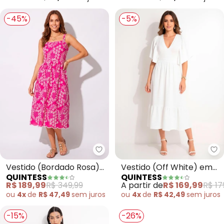
-45%
-5%
Quintess - Vestido (Bordado Ro
Qu
Vestido (Bordado Rosa)
Vestido (Off White) em
QUINTESS
QUINTESS
em Tecido Laise
Malha Texturizada
R$ 189,99
R$ 349,99
A partir de
R$ 169,99
R$ 17
ou
4x
de
R$ 47,49
sem
juros
ou
4x
de
R$ 42,49
sem
juros
-15%
-26%