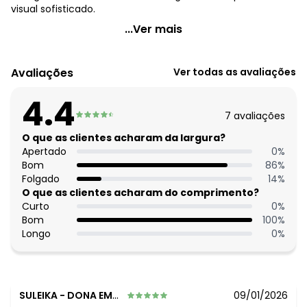
visual sofisticado.
Quintess - Vestido Cinza em com Aspecto de Linho
...Ver mais
Código do produto: 3814608
Modelagem: Solta
Avaliações
Ver todas as avaliações
Modelo: Chemisier
Decote frente: Com gola
4.4
Comprimento: Midi
7
avaliações
Cinto/Faixa: No mesmo tecido
Fechamento: Em botões
O que as clientes acharam da largura?
Material: Tecido Plano de Poliéster com Aspecto de Linho
Apertado
0
%
Estação: Ano Inteiro
Bom
86
%
Situação de Uso: Trabalho
Folgado
14
%
Composição Material: 100% Poliéster
O que as clientes acharam do comprimento?
Curto
0
%
Histórico de preços
Bom
100
%
Longo
0
%
O preço apresentado abaixo é o menor oferecido em
algum dia do mês, para o menor tamanho disponível.
N/D*
agosto/2026
R$ 189,99
julho/2026
N/D*
junho/2026
SULEIKA
-
DONA EMMA - SC
09/01/2026