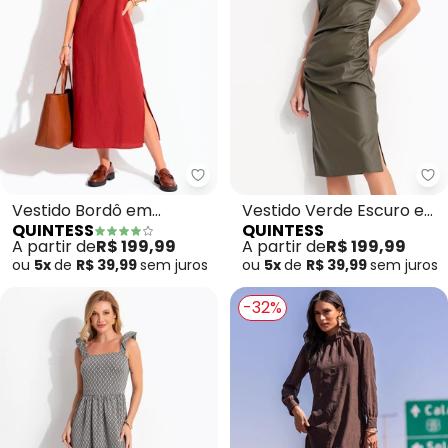
Quintess - Vestido Bordô em Alf
Qu
Vestido Bordô em
Vestido Verde Escuro em
QUINTESS
QUINTESS
Alfaiataria
Sintético Pu
A partir de
R$ 199,99
A partir de
R$ 199,99
ou
5x
de
R$ 39,99
sem
juros
ou
5x
de
R$ 39,99
sem
juros
-32%