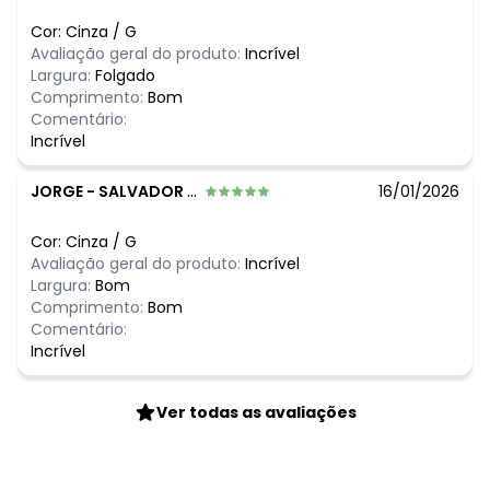
R$ 229,99
maio/2026
N/D*
abril/2026
Cor:
Cinza
/
G
N/D*
março/2026
Avaliação geral do produto:
Incrível
N/D*
fevereiro/2026
Largura:
Folgado
Comprimento:
Bom
Comentário:
Incrível
JORGE
-
SALVADOR - BA
16/01/2026
Cor:
Cinza
/
G
Avaliação geral do produto:
Incrível
Largura:
Bom
Comprimento:
Bom
Comentário:
Incrível
Ver todas as avaliações