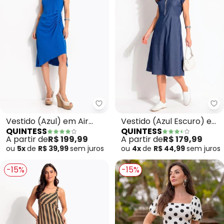
Quintess - Vestido (Azul) em Air
Qu
Vestido (Azul) em Air
Vestido (Azul Escuro) em
QUINTESS
QUINTESS
Flow
Jeans
A partir de
R$ 199,99
A partir de
R$ 179,99
ou
5x
de
R$ 39,99
sem
juros
ou
4x
de
R$ 44,99
sem
juros
-15%
-15%