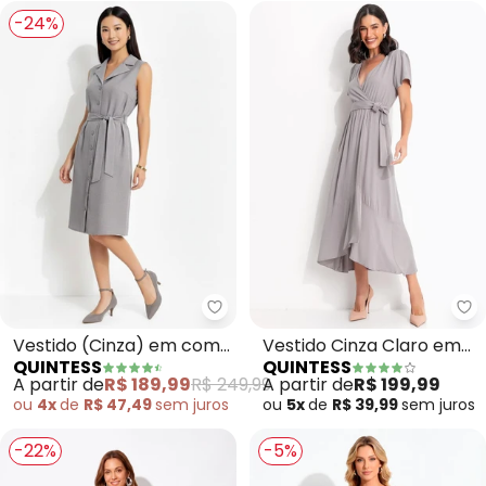
-24%
Quintess - Vestido (Cinza) em 
Qu
Vestido (Cinza) em com
Vestido Cinza Claro em
QUINTESS
QUINTESS
Aspecto de Linho
Tecido Fluido
A partir de
R$ 189,99
R$ 249,99
A partir de
R$ 199,99
ou
4x
de
R$ 47,49
sem
juros
ou
5x
de
R$ 39,99
sem
juros
-22%
-5%