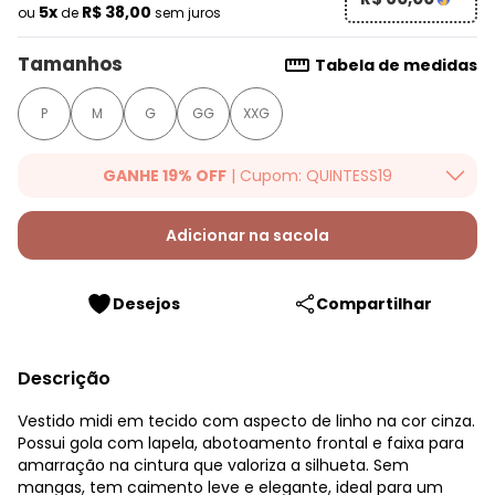
5x
R$ 38,00
ou
de
sem juros
Tamanhos
Tabela de medidas
P
M
G
GG
XXG
GANHE 19% OFF
| Cupom: QUINTESS19
Ganhe 19% OFF Extra em qualquer valor, usando o cupom:
QUINTESS19. Válido para toda loja Quintess, até 07/08/2026.
Adicionar na sacola
Desejos
Compartilhar
Descrição
Vestido midi em tecido com aspecto de linho na cor cinza.
Possui gola com lapela, abotoamento frontal e faixa para
amarração na cintura que valoriza a silhueta. Sem
mangas, tem caimento leve e elegante, ideal para um