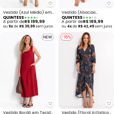
Quintess - Vestido (Azul Médio
Qu
Vestido (Azul Médio) em
Vestido (Abacaxi
QUINTESS
QUINTESS
Jeans
Tropical) em Malha Fria
A partir de
R$ 199,99
A partir de
R$ 169,99
ou
5x
de
R$ 39,99
sem
juros
ou
4x
de
R$ 42,49
sem
juros
NEW
-16%
Quintess - Vestido Bordô em Tec
Qu
Vestido Bordô em Tecido
Vestido (Floral Artístico)