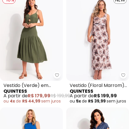
Quintess - Vestido (Verde) em 
Qu
Vestido (Verde) em
Vestido (Floral Marrom)
QUINTESS
QUINTESS
Viscose Sarjada
em Tule
A partir de
R$ 179,99
R$ 199,99
A partir de
R$ 199,99
ou
4x
de
R$ 44,99
sem
juros
ou
5x
de
R$ 39,99
sem
juros