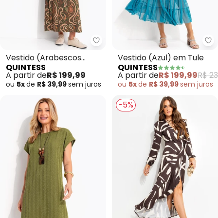
Quintess - Vestido (Arabescos 
Qu
Vestido (Arabescos
Vestido (Azul) em Tule
QUINTESS
QUINTESS
Verde) em Malha Fria
A partir de
R$ 199,99
A partir de
R$ 199,99
R$ 23
ou
5x
de
R$ 39,99
sem
juros
ou
5x
de
R$ 39,99
sem
juros
-5%