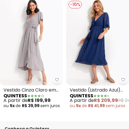
-16%
Quintess - Vestido Cinza Claro 
Qu
Vestido Cinza Claro em
Vestido (Listrado Azul)
QUINTESS
QUINTESS
Tecido Fluido
Voil de Poliéster
A partir de
R$ 199,99
A partir de
R$ 209,99
R$ 2
ou
5x
de
R$ 39,99
sem
juros
ou
5x
de
R$ 41,99
sem
juros
Conheça a Quintess