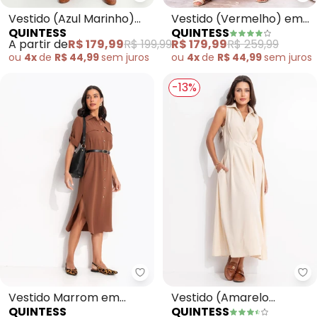
Quintess - Vestido (Azul Marin
Qu
Vestido (Azul Marinho)
Vestido (Vermelho) em
QUINTESS
QUINTESS
em Acetinado
Viscose Plana Sarjada
A partir de
R$ 179,99
R$ 199,99
R$ 179,99
R$ 259,99
ou
4x
de
R$ 44,99
sem
juros
ou
4x
de
R$ 44,99
sem
juros
-13%
Quintess - Vestido Marrom em T
Qu
Vestido Marrom em
Vestido (Amarelo
QUINTESS
QUINTESS
Tecido Air Flow
Manteiga) em Alfaiataria