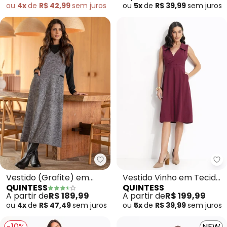
ou
4x
de
R$ 42,99
sem
juros
ou
5x
de
R$ 39,99
sem
juros
Quintess - Vestido (Grafite) e
Qu
Vestido (Grafite) em
Vestido Vinho em Tecido
QUINTESS
QUINTESS
Malha Tweed
de Alfaiataria
A partir de
R$ 189,99
A partir de
R$ 199,99
ou
4x
de
R$ 47,49
sem
juros
ou
5x
de
R$ 39,99
sem
juros
-10%
NEW