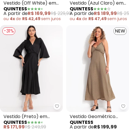
Vestido (Off White) em
Vestido (Azul Claro) em
QUINTESS
QUINTESS
Voil Bordado Paetê
Jeans Leve
A partir de
R$ 169,99
R$ 229,99
A partir de
R$ 189,99
R$ 25
ou
4x
de
R$ 42,49
sem
juros
ou
4x
de
R$ 47,49
sem
juros
-31%
NEW
Quintess - Vestido (Preto) em 
Qu
Vestido (Preto) em
Vestido Geométrico
QUINTESS
QUINTESS
Crepe Plano Acetinado
Bege em Crepe Plano
R$ 171,99
R$ 249,99
A partir de
R$ 199,99