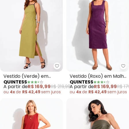
Quintess - Vestido (Verde) em T
Qu
Vestido (Verde) em
Vestido (Roxo) em Malha
QUINTESS
QUINTESS
Tecido Alfaiataria de
Suede
A partir de
R$ 169,99
R$ 219,99
A partir de
R$ 169,99
R$ 17
Viscose
ou
4x
de
R$ 42,49
sem
juros
ou
4x
de
R$ 42,49
sem
juros