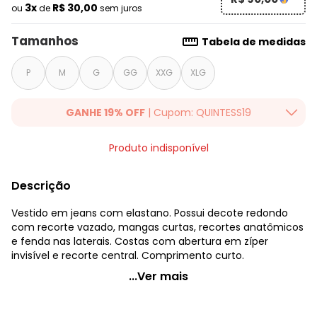
3x
R$ 30,00
ou
de
sem juros
Tamanhos
Tabela de medidas
P
M
G
GG
XXG
XLG
GANHE 19% OFF
| Cupom: QUINTESS19
Ganhe 19% OFF Extra em qualquer valor, usando o cupom:
Produto indisponível
QUINTESS19. Válido para toda loja Quintess, até 07/08/2026.
Descrição
Vestido em jeans com elastano. Possui decote redondo
com recorte vazado, mangas curtas, recortes anatômicos
e fenda nas laterais. Costas com abertura em zíper
invisível e recorte central. Comprimento curto.
Quintess - Vestido Jeans Escuro com Fenda e Zíper
...Ver mais
Código do produto: 3103676
Modelagem: Justo