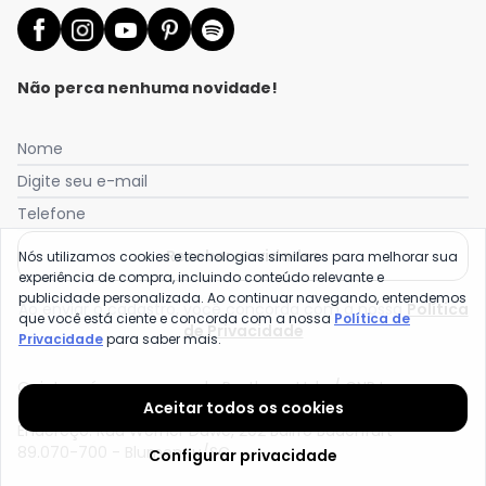
Não perca nenhuma novidade!
Nome
Digite seu e-mail
Telefone
Receber novidades
Nós utilizamos cookies e tecnologias similares para melhorar sua
experiência de compra, incluindo conteúdo relevante e
publicidade personalizada. Ao continuar navegando, entendemos
Ao enviar o cadastro, você concorda com a nossa
Política
que você está ciente e concorda com a nossa
Política de
de Privacidade
Privacidade
para saber mais.
Quintess é uma marca da Posthaus Ltda / CNPJ:
Aceitar todos os cookies
80.462.138/0001-41
Endereço: Rua Werner Duwe, 202 Bairro Badenfurt -
89.070-700 - Blumenau/SC
Configurar privacidade