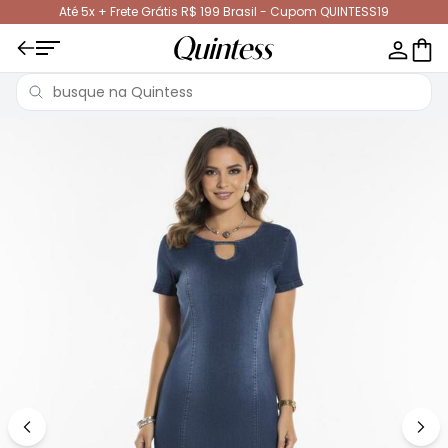
Até 5x + Frete Grátis R$ 199 Brasil - Cupom QUINTESS19