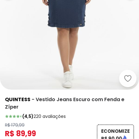
Quin
QUINTESS
-
Vestido Jeans Escuro com Fenda e
Zíper
(
4,5
)
220
avaliações
R$ 179,99
ECONOMIZE
R$ 89,99
R$ 90,00