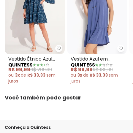
Quintess - Vestido Étnico Azu
Quint
Vestido Étnico Azul
Vestido Azul em
QUINTESS
QUINTESS
com Camadas
Viscose Plana
R$ 99,99
R$ 209,99
R$ 99,99
R$ 139,99
ou
3x
de
R$ 33,33
sem
ou
3x
de
R$ 33,33
sem
juros
juros
Você também pode gostar
Conheça a Quintess