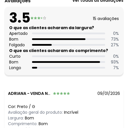
Avaliações
Ver todas as avaliações
Decote frente: Redondo
Comprimento da manga: Longa
3.5
Complemento: Bolso frontal;
15
avaliações
Comprimento: Longuete
Material: Malha de Viscose com Elastano
O que as clientes acharam da largura?
Estação: Ano Inteiro
Apertado
0
%
Situação de Uso: Casual
Bom
73
%
Composição Material: 97% Viscose, 3% Elastano
Folgado
27
%
O que as clientes acharam do comprimento?
Histórico de preços
Curto
0
%
Bom
93
%
O preço apresentado abaixo é o menor oferecido em
Longo
7
%
algum dia do mês, para o menor tamanho disponível.
N/D*
agosto/2026
N/D*
julho/2026
N/D*
junho/2026
N/D*
maio/2026
ADRIANA
-
VENDA NOVA DO IMIGRANTE - ES
09/01/2026
N/D*
abril/2026
R$ 79,99
março/2026
Cor:
Preto
/
G
R$ 79,99
fevereiro/2026
Avaliação geral do produto:
Incrível
Largura:
Bom
Comprimento:
Bom