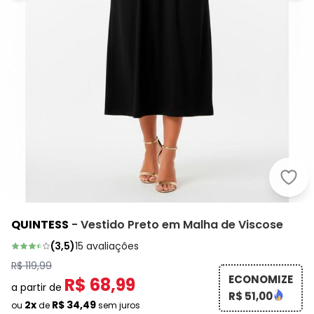
Quin
QUINTESS
-
Vestido Preto em Malha de Viscose
(
3,5
)
15
avaliações
R$ 119,99
ECONOMIZE
R$ 68,99
a partir de
R$ 51,00
2x
R$ 34,49
ou
de
sem juros