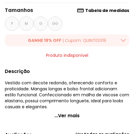
Tamanhos
Tabela de medidas
P
M
G
GG
GANHE 19% OFF
| Cupom: QUINTESS19
Ganhe 19% OFF Extra em qualquer valor, usando o cupom:
Produto indisponível
QUINTESS19. Válido para toda loja Quintess, até 07/08/2026.
Descrição
Vestido com decote redondo, oferecendo conforto e
praticidade. Mangas longas e bolso frontal adicionam
estilo funcional. Confeccionado em malha de viscose com
elastano, possui comprimento longuete, ideal para looks
casuais e elegantes.
Quintess - Vestido Preto em Malha de Viscose
...Ver mais
Código do produto: 3804653
Modelagem: Solta