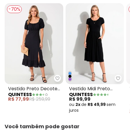
-70%
Quintess - Vestido Preto Deco
Quint
Vestido Preto Decote
Vestido Midi Preto
QUINTESS
QUINTESS
Quadrado e Fenda
Acinturado com Bolsos
R$ 77,99
R$ 259,99
R$ 99,99
ou
2x
de
R$ 49,99
sem
juros
Você também pode gostar