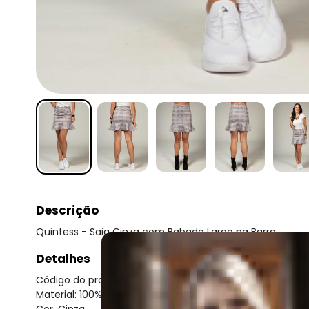
Descrição
Quintess - Saia Cinza com Babado Largo na Barra
Detalhes
Código do produto: 3201423
Material: 100% POLIÉSTER
Cor: Cinza