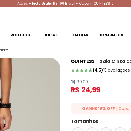
Até 5x + Frete Grátis R$ 199 Brasil - Cupom QUINTESS19
VESTIDOS
BLUSAS
CALÇAS
CONJUNTOS
arra
QUINTESS
-
Saia Cinza 
(
4,5
)
15
avaliações
R$ 89,99
R$ 24,99
GANHE 19% OFF
| Cupo
Ganhe 19% OFF Extra em qualqu
Tamanhos
cupom: QUINTESS19. Válido para
até 07/08/2026.