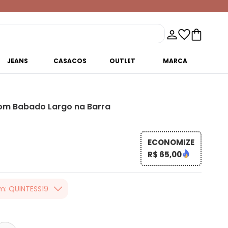
JEANS
CASACOS
OUTLET
MARCA
com Babado Largo na Barra
ECONOMIZE
R$ 65,00
m: QUINTESS19
er valor, usando o
 toda loja Quintess,