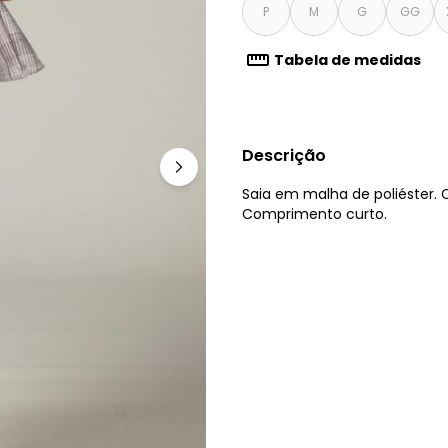
P
M
G
GG
Tabela de medidas
Descrição
Saia em malha de poliéster. C
Comprimento curto.