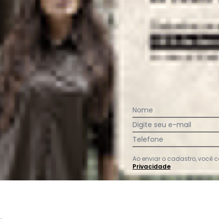
gum dia do mês, para o menor tamanho disponível.
Nome
acharam da largura?
O que as cli
Digite seu e-mail
20
%
Curto
Telefone
73
%
Bom
7
%
Longo
Ao enviar o cadastro, você
Privacidade