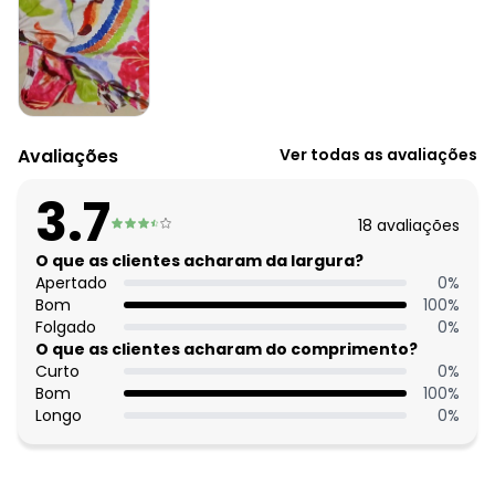
Situação de Uso: Casual
Composição Material: 92% Poliéster, 8% Elastano
Histórico de preços
O preço apresentado abaixo é o menor oferecido em
algum dia do mês, para o menor tamanho disponível.
N/D*
agosto/2026
Avaliações
Ver todas as avaliações
N/D*
julho/2026
N/D*
junho/2026
3.7
N/D*
maio/2026
18
avaliações
N/D*
abril/2026
N/D*
O que as clientes acharam da largura?
março/2026
N/D*
Apertado
0
%
fevereiro/2026
Bom
100
%
Folgado
0
%
O que as clientes acharam do comprimento?
Curto
0
%
Bom
100
%
Longo
0
%