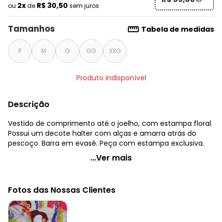
2x
R$ 30,50
ou
de
sem juros
Tamanhos
Tabela de medidas
P
M
G
GG
XXG
Produto indisponível
Descrição
Vestido de comprimento até o joelho, com estampa floral.
Possui um decote halter com alças e amarra atrás do
pescoço. Barra em evasê. Peça com estampa exclusiva.
Quintess - Vestido Floral Tropical Tucanos em Malha
...Ver mais
Fria
Código do produto: 3737763
Fotos das Nossas Clientes
Comprimento: Clássico
Material: Malha Fria
Estação: Verão