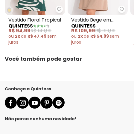
Quintess - Vestido Floral Tropic
Quint
Vestido Floral Tropical
Vestido Bege em
QUINTESS
QUINTESS
Crepe Plano
R$ 94,99
R$ 149,99
R$ 109,99
R$ 199,99
ou
2x
de
R$ 47,49
sem
ou
2x
de
R$ 54,99
sem
juros
juros
Você também pode gostar
Conheça a Quintess
Não perca nenhuma novidade!