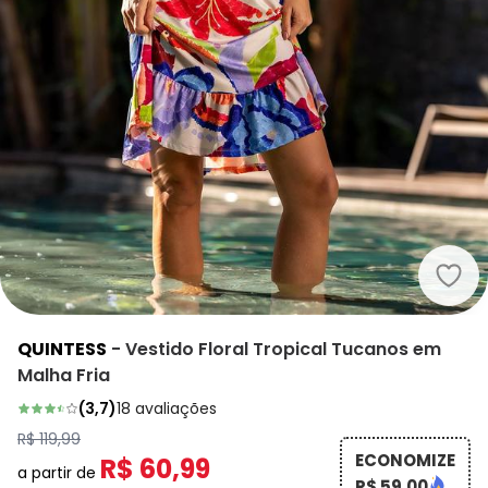
Quin
QUINTESS
-
Vestido Floral Tropical Tucanos em
Malha Fria
(
3,7
)
18
avaliações
R$ 119,99
ECONOMIZE
R$ 60,99
a partir de
R$ 59,00