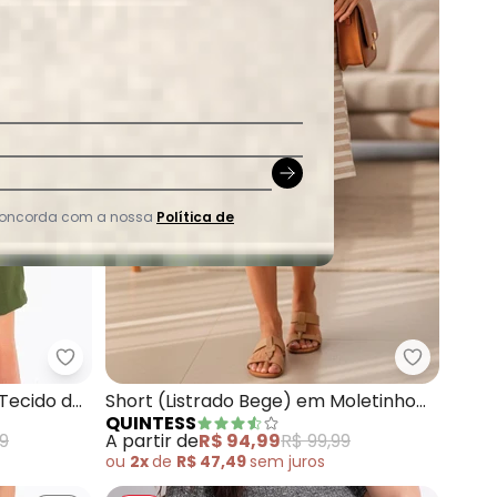
 concorda com a nossa
Política de
repe Plano
Quintess - Bermuda (Verde Oliva) em Tecido de L
Quintess 
Tecido de
Short (Listrado Bege) em Moletinho
QUINTESS
Eco Listrado
99
A partir de
R$ 94,99
R$ 99,99
ou
2x
de
R$ 47,49
sem
juros