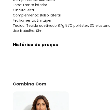
Forro: Frente inferior
Cintura: Alta
Complemento: Bolso lateral
Fechamento: Em zíper
Tecido: Tecido acetinado 87g 97% poliéster, 3% elastan
Uso trabalho: Sim
Histórico de preços
O preço apresentado abaixo é o menor oferecido em al
agosto/2026
julho/2026
junho/2026
maio/2026
abril/2026
Combina Com
março/2026
fevereiro/2026