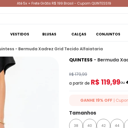
Até 5x + Frete Grátis R$ 199 Brasil - Cupom QUINTESS19
VESTIDOS
BLUSAS
CALÇAS
CONJUNTOS
intess - Bermuda Xadrez Grid Tecido Alfaiataria
QUINTESS
-
Bermuda Xadr
R$ 179,99
R$ 119,99
ou
a partir de
GANHE 19% OFF
| Cupo
Ganhe 19% OFF Extra em qualqu
Tamanhos
cupom: QUINTESS19. Válido para
até 07/08/2026.
38
40
42
44