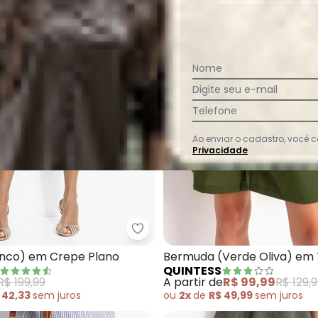
Nome
Digite seu e-mail
Telefone
Ao enviar o cadastro, você
Privacidade
uda ( Xadrez Grid) Tecido Alfaiataria
Quintess - Short (Branco) em C
anco) em Crepe Plano
Bermuda (Verde Oliva) em 
QUINTESS
Linho
R$ 199,99
A partir de
R$ 99,99
R$ 129,
 42,33
sem
juros
ou
2x
de
R$ 49,99
sem
juros