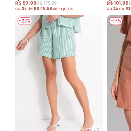
R$ 97,99
R$ 179,99
R$ 101,99
R
ou
2x
de
R$ 48,99
sem
juros
ou
2x
de
R$
-27%
-17%