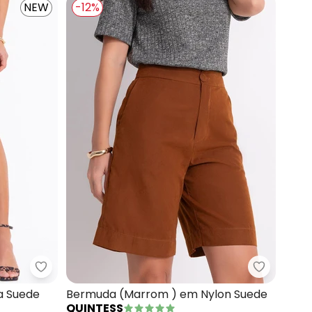
NEW
-12%
 em Tecido Anaruga Fio Tinto
Quintess - Short (Caramelo) em Malha Suede
Quintess
a Suede
Bermuda (Marrom ) em Nylon Suede
QUINTESS