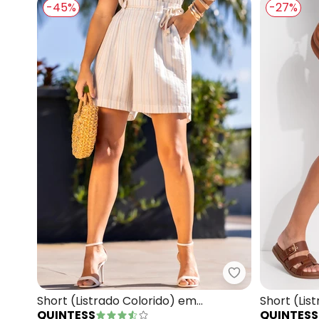
-45%
-27%
Quintess - Sho
Short (Listrado Colorido) em
Short (Lis
QUINTESS
QUINTESS
Cambraia
Anaruga Fi