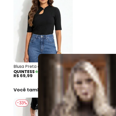
Quintess - Blusa Preta 
Blusa Preta em Ribana
QUINTESS
Canelada
R$ 69,99
Você também pode gostar
-33%
-36%