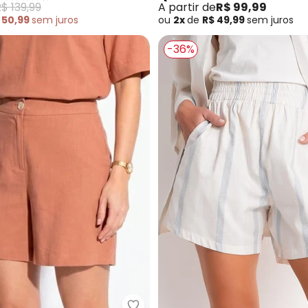
$ 139,99
A partir de
R$ 99,99
 50,99
sem
juros
ou
2x
de
R$ 49,99
sem
juros
-36%