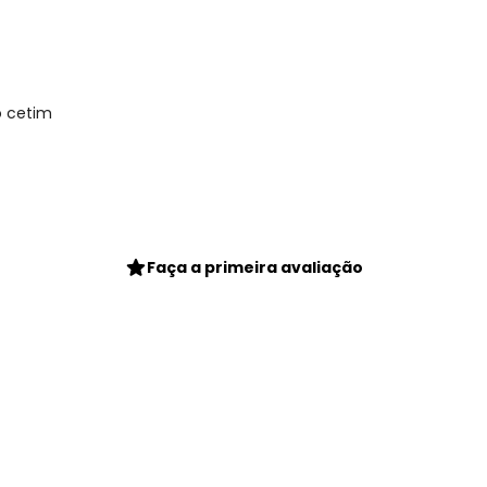
o cetim
gum dia do mês, para o menor tamanho disponível.
Faça a primeira avaliação