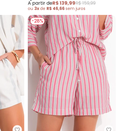
A partir de
R$ 139,99
R$ 159,99
ou
3x
de
R$ 46,66
sem
juros
-28%