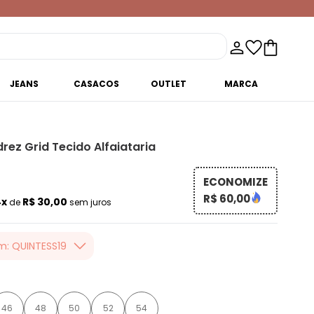
JEANS
CASACOS
OUTLET
MARCA
ez Grid Tecido Alfaiataria
ECONOMIZE
R$ 60,00
4x
R$ 30,00
de
sem juros
m: QUINTESS19
er valor, usando o
 toda loja Quintess,
46
48
50
52
54