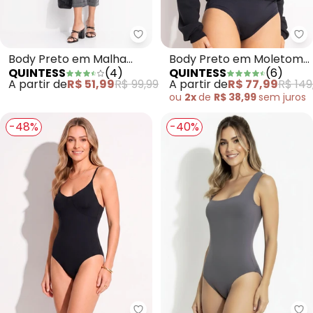
Quintess - Body Preto em Malh
Qu
Body Preto em Malha
Body Preto em Moletom
QUINTESS
(
4
)
QUINTESS
(
6
)
Crepe
Peluciado
A partir de
R$ 51,99
R$ 99,99
A partir de
R$ 77,99
R$ 149
ou
2x
de
R$ 38,99
sem
juros
-48%
-40%