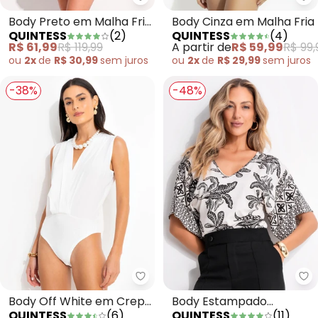
Quintess - Body Preto em Malha
Qu
Body Preto em Malha Fria
Body Cinza em Malha Fria
QUINTESS
(
2
)
QUINTESS
(
4
)
com Decote V e Alças
R$ 61,99
R$ 119,99
A partir de
R$ 59,99
R$ 99,
Reguláveis
ou
2x
de
R$ 30,99
sem
juros
ou
2x
de
R$ 29,99
sem
juros
-38%
-48%
Quintess - Body Off White em C
Qu
Body Off White em Crepe
Body Estampado
QUINTESS
(
6
)
QUINTESS
(
11
)