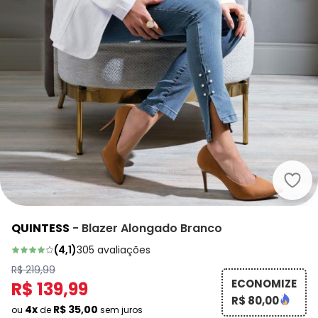
Quin
QUINTESS
-
Blazer Alongado Branco
(
4,1
)
305
avaliações
R$ 219,99
ECONOMIZE
R$ 139,99
R$ 80,00
4x
R$ 35,00
ou
de
sem juros