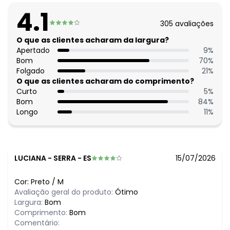
Decote frente: Gola esporte
4.1
Complemento: Recorte central nas costas
305
avaliações
Observação: Alongado
Fechamento: Botão
O que as clientes acharam da largura?
Tecido: Sarja
Apertado
9
%
Composição: Conforme imagem etiqueta
Bom
70
%
Folgado
21
%
Histórico de preços
O que as clientes acharam do comprimento?
Curto
5
%
O preço apresentado abaixo é o menor oferecido em
Bom
84
%
algum dia do mês, para o menor tamanho disponível.
Longo
11
%
N/D*
agosto/2026
N/D*
julho/2026
N/D*
junho/2026
N/D*
maio/2026
N/D*
abril/2026
LUCIANA
-
SERRA - ES
15/07/2026
N/D*
março/2026
N/D*
fevereiro/2026
Cor:
Preto
/
M
Avaliação geral do produto:
Ótimo
Largura:
Bom
Comprimento:
Bom
Comentário: