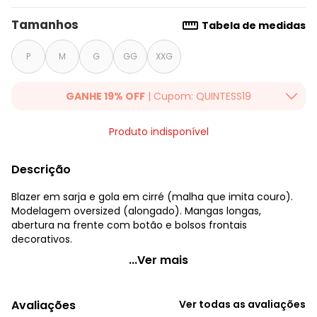
Tamanhos
Tabela de medidas
P
M
G
GG
XXG
GANHE 19% OFF
| Cupom: QUINTESS19
Ganhe 19% OFF Extra em qualquer valor, usando o cupom:
Produto indisponível
QUINTESS19. Válido para toda loja Quintess, até 07/08/2026.
Descrição
Blazer em sarja e gola em cirré (malha que imita couro).
Modelagem oversized (alongado). Mangas longas,
abertura na frente com botão e bolsos frontais
decorativos.
Quintess - Blazer Alongado Branco
...Ver mais
Código do produto: 3103735
Modelagem: Solto
Avaliações
Ver todas as avaliações
Comprimento da manga: Longa