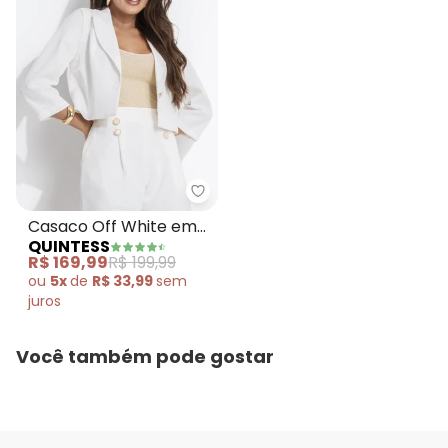
Quintess - Casaco Off White e
Casaco Off White em
QUINTESS
Crepe Plano
R$ 169,99
R$ 199,99
ou
5x
de
R$ 33,99
sem
juros
Você também pode gostar