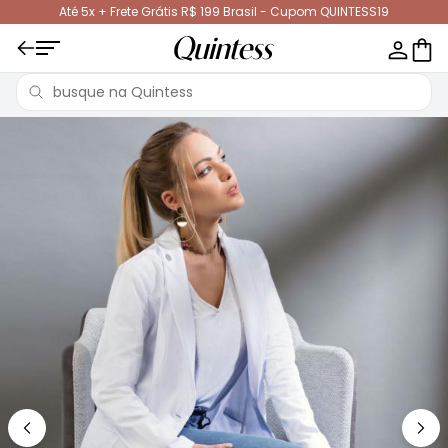
Até 5x + Frete Grátis R$ 199 Brasil - Cupom QUINTESS19