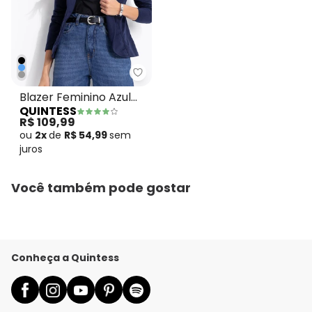
Quintess - Blazer Feminino Azu
Blazer Feminino Azul
QUINTESS
Marinho em Moletinho
R$ 109,99
com Botão Único
ou
2x
de
R$ 54,99
sem
juros
Você também pode gostar
Conheça a Quintess