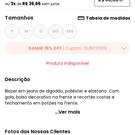
3x
R$ 36,66
ou
de
sem juros
Tamanhos
Tabela de medidas
P
M
G
GG
XXG
GANHE 19% OFF
| Cupom: QUINTESS19
Ganhe 19% OFF Extra em qualquer valor, usando o cupom:
Produto indisponível
QUINTESS19. Válido para toda loja Quintess, até 07/08/2026.
Descrição
Blazer em jeans de algodão, poliéster e elastano. Com
gola, bolso decorativo na frente e recortes costas e
fechamento em botões na frente.
Quintess - Blazer Jeans Claro com Bolso Decorativo
...Ver mais
Código do produto: 3329100
Modelagem: Solto
Fotos das Nossas Clientes
Modelo: Reto