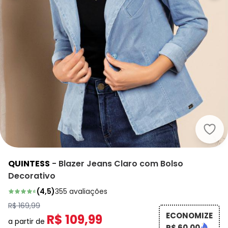
Quin
QUINTESS
-
Blazer Jeans Claro com Bolso
Decorativo
(
4,5
)
355
avaliações
R$ 169,99
ECONOMIZE
R$ 109,99
a partir de
R$ 60,00