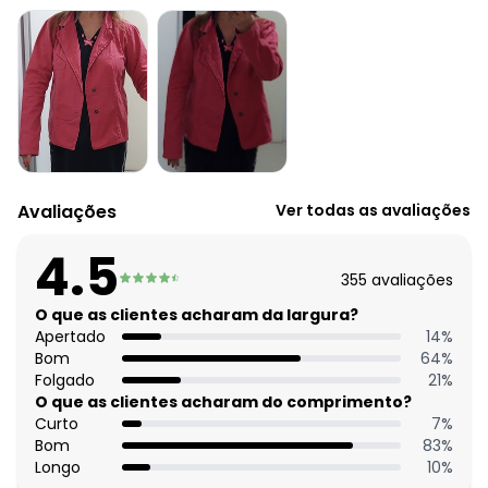
Comprimento da manga: Longa
Decote frente: Com gola
Complemento: Recorte anatômico
Fechamento: Botões
Tecido: Jeans
Composição: 78,5% algodão 19,5% poliéster 2% elastano
Histórico de preços
O preço apresentado abaixo é o menor oferecido em
Avaliações
Ver todas as avaliações
algum dia do mês, para o menor tamanho disponível.
N/D*
agosto/2026
4.5
N/D*
julho/2026
355
avaliações
N/D*
junho/2026
N/D*
O que as clientes acharam da largura?
maio/2026
N/D*
Apertado
14
%
abril/2026
N/D*
Bom
64
%
março/2026
N/D*
Folgado
21
%
fevereiro/2026
O que as clientes acharam do comprimento?
Curto
7
%
Bom
83
%
Longo
10
%