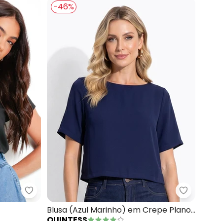
-46%
 em Malha Texturizada
Quintess - Blusa Manga Curta (Preta)
Quintess 
Blusa (Azul Marinho) em Crepe Plano
QUINTESS