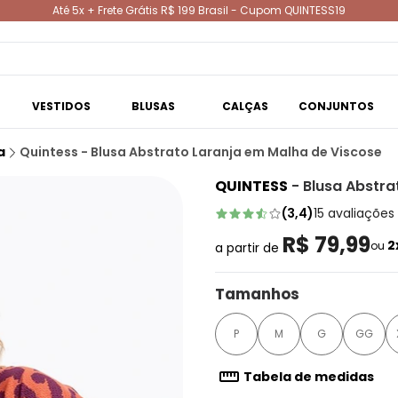
Até 5x + Frete Grátis R$ 199 Brasil - Cupom QUINTESS19
VESTIDOS
BLUSAS
CALÇAS
CONJUNTOS
a
Quintess - Blusa Abstrato Laranja em Malha de Viscose
QUINTESS
-
Blusa Abstra
(
3,4
)
15
avaliações
R$ 79,99
2
ou
a partir de
Tamanhos
P
M
G
GG
Tabela de medidas