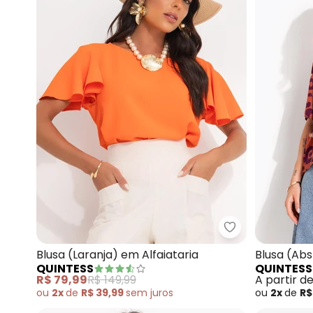
Quintess - Blus
Blusa (Laranja) em Alfaiataria
Blusa (Abs
QUINTESS
QUINTESS
Viscose
R$ 79,99
R$ 149,99
A partir d
ou
2x
de
R$ 39,99
sem
juros
ou
2x
de
R$