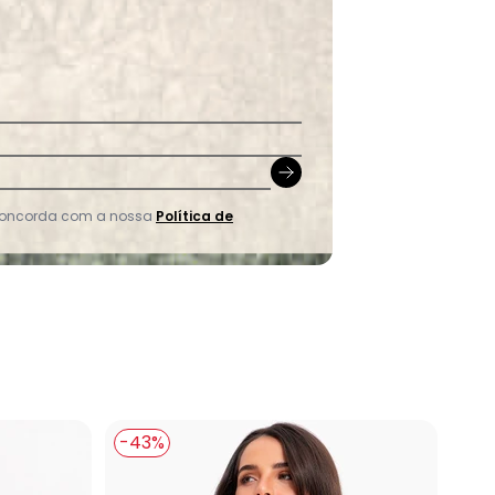
 concorda com a nossa
Política de
-43%