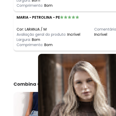
Largura:
Bom
Comprimento:
Bom
MARIA
-
PETROLINA - PE
Cor:
LARANJA
/
M
Comentário
Avaliação geral do produto:
Incrível
Incrível
Largura:
Bom
Comprimento:
Bom
Combina Com