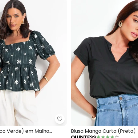
sa (Off White) em Viscose Plana
Quintess - Blusa (Étnico Verde)
nico Verde) em Malha
Blusa Manga Curta (Preta)
QUINTESS