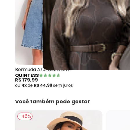
Quintess - Bermuda Azu
Bermuda Azul Claro em
QUINTESS
Jeans
R$ 179,99
ou
4x
de
R$ 44,99
sem
juros
Você também pode gostar
-46%