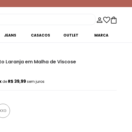
JEANS
CASACOS
OUTLET
MARCA
to Laranja em Malha de Viscose
x
R$ 39,99
de
sem juros
XXG