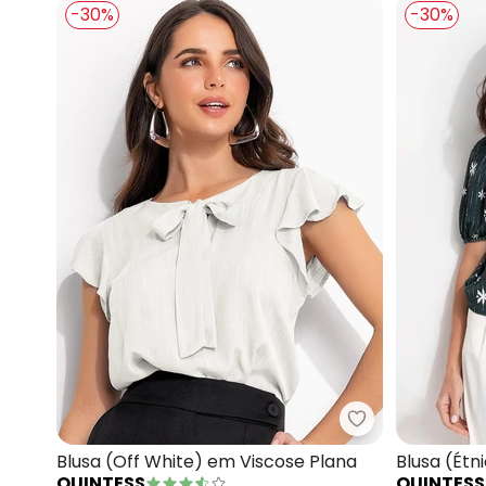
-30%
-30%
Quintess - Blu
Blusa (Off White) em Viscose Plana
Blusa (Ét
QUINTESS
QUINTESS