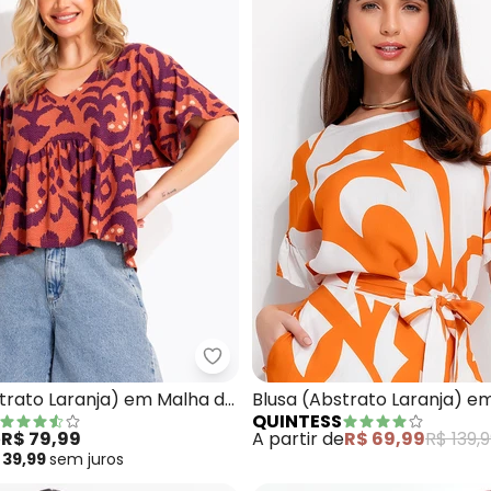
a (Laranja) em Alfaiataria
Quintess - Blusa (Abstrato Lara
trato Laranja) em Malha de
Blusa (Abstrato Laranja) e
QUINTESS
Plana
e
R$ 79,99
A partir de
R$ 69,99
R$ 139,
 39,99
sem
juros