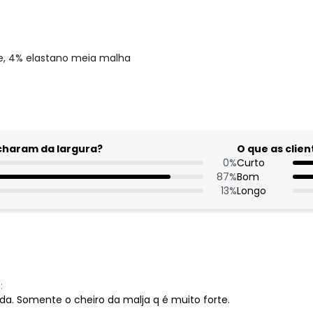
se, 4% elastano meia malha
acharam da largura?
O que as cli
0
%
Curto
87
%
Bom
13
%
Longo
:
da. Somente o cheiro da malja q é muito forte.