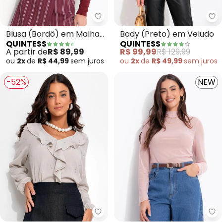
Quintess - Blusa (Bordô) em Ma
Qu
Blusa (Bordô) em Malha
Body (Preto) em Veludo
QUINTESS
QUINTESS
Texturizada
A partir de
R$ 89,99
R$ 99,99
R$ 129,99
ou
2x
de
R$ 44,99
sem
juros
ou
2x
de
R$ 49,99
sem
juros
-52%
NEW
Quintess - Blusa (Cinza Claro)
Qu