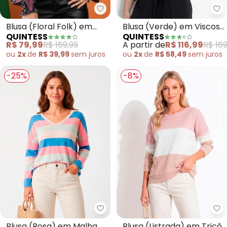
Quintess - Blusa (Floral Folk) e
Qu
Blusa (Floral Folk) em
Blusa (Verde) em Viscose
QUINTESS
QUINTESS
Tule
Plana
R$ 79,99
R$ 169,99
A partir de
R$ 116,99
R$ 169
ou
2x
de
R$ 39,99
sem
juros
ou
2x
de
R$ 58,49
sem
juros
-25%
-8%
Quintess - Blusa (Rosa) em Mal
Qu
Blusa (Rosa) em Malha
Blusa (Listrada) em Tricô