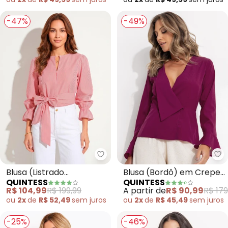
-47%
-49%
Quintess - Blusa (Listrado Verm
Qu
Blusa (Listrado
Blusa (Bordô) em Crepe
QUINTESS
QUINTESS
Vermelho) em Tricoline
Plano
R$ 104,99
R$ 199,99
A partir de
R$ 90,99
R$ 179
ou
2x
de
R$ 52,49
sem
juros
ou
2x
de
R$ 45,49
sem
juros
-25%
-46%