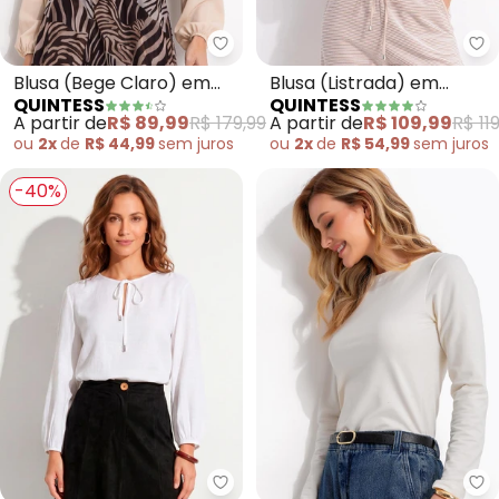
Quintess - Blusa (Bege Claro) 
Qu
Blusa (Bege Claro) em
Blusa (Listrada) em
QUINTESS
QUINTESS
Crepe Plano
Malha Texturizada
A partir de
R$ 89,99
R$ 179,99
A partir de
R$ 109,99
R$ 11
ou
2x
de
R$ 44,99
sem
juros
ou
2x
de
R$ 54,99
sem
juros
-40%
Quintess - Blusa (Off White) em
Qu