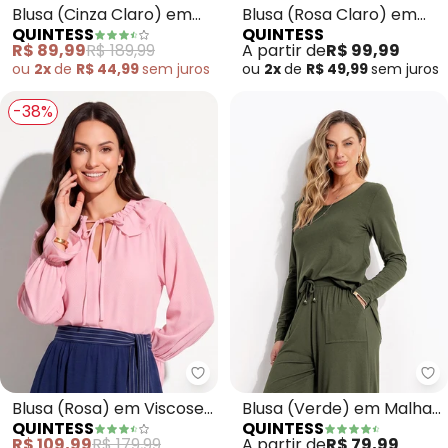
Blusa (Cinza Claro) em
Blusa (Rosa Claro) em
QUINTESS
QUINTESS
Tecido Plano Bordado
Tule
R$ 89,99
R$ 189,99
A partir de
R$ 99,99
ou
2x
de
R$ 44,99
sem
juros
ou
2x
de
R$ 49,99
sem
juros
-38%
Quintess - Blusa (Rosa) em Vis
Qu
Blusa (Rosa) em Viscose
Blusa (Verde) em Malha
QUINTESS
QUINTESS
Plana
de Viscose
R$ 109,99
R$ 179,99
A partir de
R$ 79,99