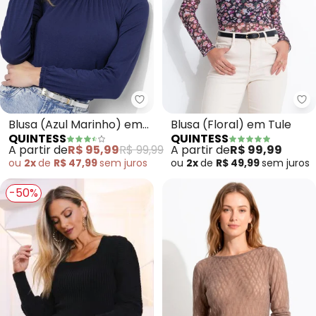
Quintess - Blusa (Azul Marinho
Qu
Blusa (Azul Marinho) em
Blusa (Floral) em Tule
QUINTESS
QUINTESS
Malha de Viscose
A partir de
R$ 95,99
R$ 99,99
A partir de
R$ 99,99
ou
2x
de
R$ 47,99
sem
juros
ou
2x
de
R$ 49,99
sem
juros
-50%