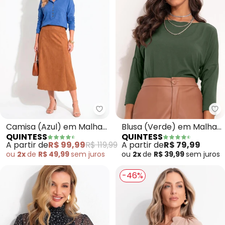
Quintess - Camisa (Azul) em M
Qu
Camisa (Azul) em Malha
Blusa (Verde) em Malha
QUINTESS
QUINTESS
Canelada
de Viscose
A partir de
R$ 99,99
R$ 119,99
A partir de
R$ 79,99
ou
2x
de
R$ 49,99
sem
juros
ou
2x
de
R$ 39,99
sem
juros
-46%