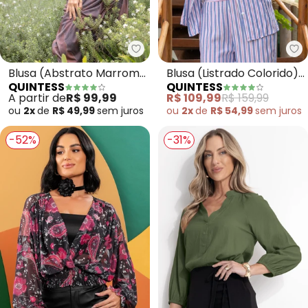
Quintess - Blusa (Abstrato Mar
Qu
Blusa (Abstrato Marrom)
Blusa (Listrado Colorido)
QUINTESS
QUINTESS
em Tule
em Viscose Plana
A partir de
R$ 99,99
R$ 109,99
R$ 159,99
ou
2x
de
R$ 49,99
sem
juros
ou
2x
de
R$ 54,99
sem
juros
-52%
-31%