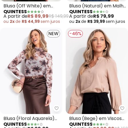
Blusa (Off White) em
Blusa (Natural) em Malha
QUINTESS
QUINTESS
Tecido Plano
de Algodão
A partir de
R$ 89,99
R$ 149,99
A partir de
R$ 79,99
ou
2x
de
R$ 44,99
sem
juros
ou
2x
de
R$ 39,99
sem
juros
NEW
-46%
Quintess - Blusa (Floral Aquare
Qu
Blusa (Floral Aquarela)
Blusa (Bege) em Viscose
QUINTESS
QUINTESS
em Tule
Plana