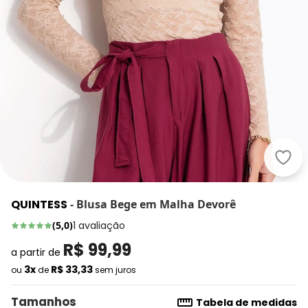
Quin
QUINTESS
-
Blusa Bege em Malha Devorê
(
5,0
)
1
avaliação
R$ 99,99
a partir de
3x
R$ 33,33
ou
de
sem juros
Tamanhos
Tabela de medidas