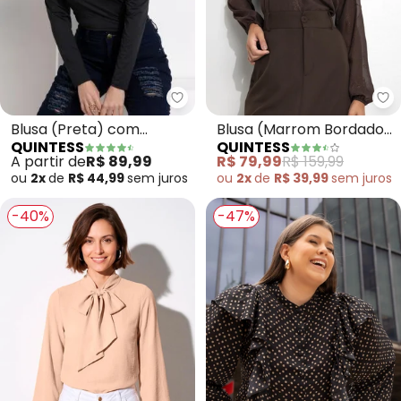
Quintess - Blusa (Preta) com 
Qu
Blusa (Preta) com
Blusa (Marrom Bordado)
QUINTESS
QUINTESS
Mangas Bufantes
em Chiffon
A partir de
R$ 89,99
R$ 79,99
R$ 159,99
ou
2x
de
R$ 44,99
sem
juros
ou
2x
de
R$ 39,99
sem
juros
-40%
-47%