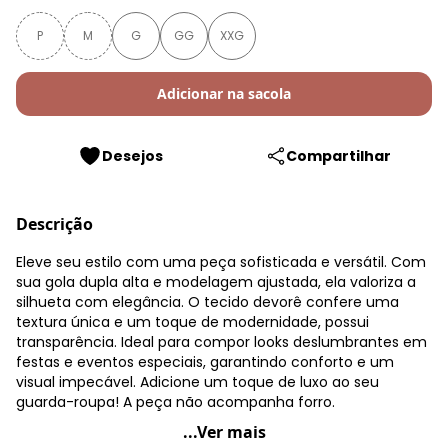
P
M
G
GG
XXG
Adicionar na sacola
Desejos
Compartilhar
Descrição
Eleve seu estilo com uma peça sofisticada e versátil. Com
sua gola dupla alta e modelagem ajustada, ela valoriza a
silhueta com elegância. O tecido devorê confere uma
textura única e um toque de modernidade, possui
transparência. Ideal para compor looks deslumbrantes em
festas e eventos especiais, garantindo conforto e um
visual impecável. Adicione um toque de luxo ao seu
guarda-roupa! A peça não acompanha forro.
Quintess - Blusa Bege em Malha Devorê
...Ver mais