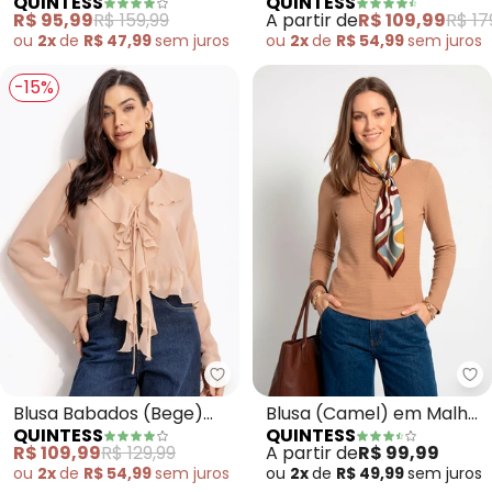
QUINTESS
QUINTESS
Viscose Plana
Viscose Plana
R$ 95,99
R$ 159,99
A partir de
R$ 109,99
R$ 17
ou
2x
de
R$ 47,99
sem
juros
ou
2x
de
R$ 54,99
sem
juros
-15%
Quintess - Blusa Babados (Bege
Qu
Blusa Babados (Bege)
Blusa (Camel) em Malha
QUINTESS
QUINTESS
em Chiffon
Texturizada
R$ 109,99
R$ 129,99
A partir de
R$ 99,99
ou
2x
de
R$ 54,99
sem
juros
ou
2x
de
R$ 49,99
sem
juros