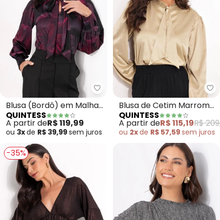
Quintess - Blusa (Bordô) em Mal
Qu
Blusa (Bordô) em Malha
Blusa de Cetim Marrom
QUINTESS
QUINTESS
Fria
Claro com Manga
A partir de
R$ 119,99
A partir de
R$ 115,19
R$ 209
Bufante e Gola Laço
ou
3x
de
R$ 39,99
sem
juros
ou
2x
de
R$ 57,59
sem
juros
-35%