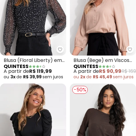
Quintess - Blusa (Floral Liberty
Qu
Blusa (Floral Liberty) em
Blusa (Bege) em Viscose
QUINTESS
QUINTESS
Tule
Plana
A partir de
R$ 119,99
A partir de
R$ 90,99
R$ 169
ou
3x
de
R$ 39,99
sem
juros
ou
2x
de
R$ 45,49
sem
juros
-50%