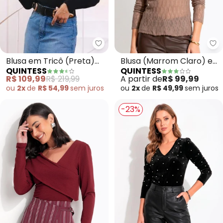
Quintess - Blusa em Tricô (Pre
Qu
Blusa em Tricô (Preta)
Blusa (Marrom Claro) em
QUINTESS
QUINTESS
com Punhos Largos
Malha Texturizada
R$ 109,99
R$ 219,99
A partir de
R$ 99,99
ou
2x
de
R$ 54,99
sem
juros
ou
2x
de
R$ 49,99
sem
juros
-23%