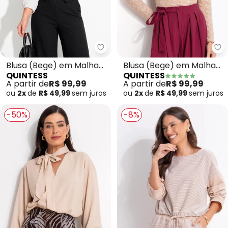
Quintess - Blusa (Bege) em Mal
Qu
Blusa (Bege) em Malha
Blusa (Bege) em Malha
QUINTESS
QUINTESS
Texturizada
Devorê
A partir de
R$ 99,99
A partir de
R$ 99,99
ou
2x
de
R$ 49,99
sem
juros
ou
2x
de
R$ 49,99
sem
juros
-50%
-8%