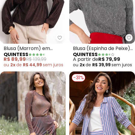
Quintess - Blusa (Marrom) em 
Qu
Blusa (Marrom) em
Blusa (Espinha de Peixe)
QUINTESS
QUINTESS
Malha Canelada com
em Malha de Viscose
R$ 89,99
R$ 139,99
A partir de
R$ 79,99
Lurex
ou
2x
de
R$ 44,99
sem
juros
ou
2x
de
R$ 39,99
sem
juros
-31%