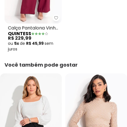
Quintess - Calça Pantalona Vinh
Calça Pantalona Vinho
QUINTESS
em Tecido Alfaiataria
R$ 229,99
ou
5x
de
R$ 45,99
sem
juros
Você também pode gostar