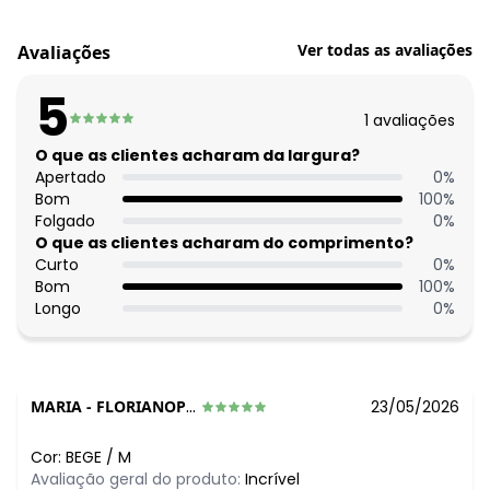
Código do produto: 3819230
Modelagem: Justa
Ver todas as avaliações
Avaliações
Comprimento da manga: Longa
Modelo da manga: Ajustada
5
Comprimento: Básico
1
avaliações
Forro: Não possui
Decote frente: Com gola
O que as clientes acharam da largura?
Complemento: Leve transparência
Apertado
0
%
Tecido: Malha devorê texturizada 110g 69% poliéster, 30%
Bom
100
%
algodão, 1% elastano meia malha
Folgado
0
%
Uso em festas: Sim
O que as clientes acharam do comprimento?
Curto
0
%
Bom
100
%
Longo
0
%
MARIA
-
FLORIANOPOLIS - SC
23/05/2026
Cor:
BEGE
/
M
Avaliação geral do produto:
Incrível