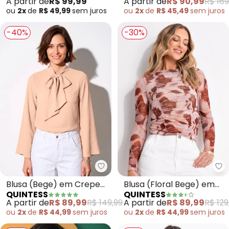
A partir de
R$ 99,99
A partir de
R$ 90,99
R$ 169
ou
2x
de
R$ 49,99
sem
juros
ou
2x
de
R$ 45,49
sem
juros
-40%
-30%
Quintess - Blusa (Bege) em Cre
Qu
Blusa (Bege) em Crepe
Blusa (Floral Bege) em
QUINTESS
QUINTESS
Plano
Tule
A partir de
R$ 89,99
R$ 149,99
A partir de
R$ 89,99
R$ 129
ou
2x
de
R$ 44,99
sem
juros
ou
2x
de
R$ 44,99
sem
juros