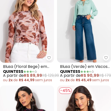
Quintess - Blusa (Floral Bege) 
Qu
Blusa (Floral Bege) em
Blusa (Verde) em Viscose
QUINTESS
QUINTESS
Tule
Plana
A partir de
R$ 89,99
R$ 129,99
A partir de
R$ 90,99
R$ 179
ou
2x
de
R$ 44,99
sem
juros
ou
2x
de
R$ 45,49
sem
juros
-45%