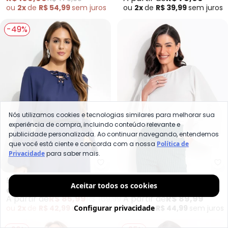
ou
2x
de
R$ 54,99
sem
juros
ou
2x
de
R$ 39,99
sem
juros
-49%
Nós utilizamos cookies e tecnologias similares para melhorar sua
experiência de compra, incluindo conteúdo relevante e
publicidade personalizada. Ao continuar navegando, entendemos
que você está ciente e concorda com a nossa
Política de
Privacidade
para saber mais.
Quintess - Blusa Manga Longa 
Qu
Blusa Manga Longa Azul
Blusa (Off White) em
Aceitar todos os cookies
QUINTESS
QUINTESS
em Viscose com Decote
Malha Anarruga
A partir de
R$ 85,99
R$ 169,99
A partir de
R$ 89,99
Transpassado e Elástico
Configurar privacidade
ou
2x
de
R$ 42,99
sem
juros
ou
2x
de
R$ 44,99
sem
juros