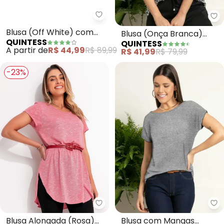
Quintess - Blusa (Off White) c
Qu
Blusa (Off White) com
Blusa (Onça Branca)
QUINTESS
QUINTESS
Mangas Curtas
com Mangas Curtas
A partir de
R$ 44,99
R$ 89,99
R$ 41,99
R$ 79,99
-23%
Quintess - Blusa Alongada (Ro
Qu
Blusa Alongada (Rosa)
Blusa com Mangas