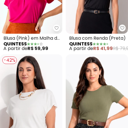
Quintess - Blusa (Pink) em Malh
Qu
Blusa (Pink) em Malha de
Blusa com Renda (Preta)
QUINTESS
QUINTESS
Viscose
A partir de
R$ 59,99
A partir de
R$ 41,99
R$ 79,
-42%