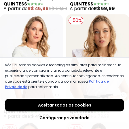
QUINTESS
QUINTESS
com Barra
Curtas (Mescla)
A partir de
R$ 45,99
R$ 59,99
A partir de
R$ 59,99
Arrendondada
-50%
Nós utilizamos cookies e tecnologias similares para melhorar sua
experiência de compra, incluindo conteúdo relevante e
publicidade personalizada. Ao continuar navegando, entendemos
que você está ciente e concorda com a nossa
Política de
Privacidade
para saber mais.
Quintess - Blusa (Off White) e
Qu
Aceitar todos os cookies
Blusa (Off White) em
Blusa (Branca) em Malha
QUINTESS
QUINTESS
Malha Canelada
de Algodão
A partir de
R$ 49,99
R$ 39,99
R$ 79,99
Configurar privacidade
-28%
-42%