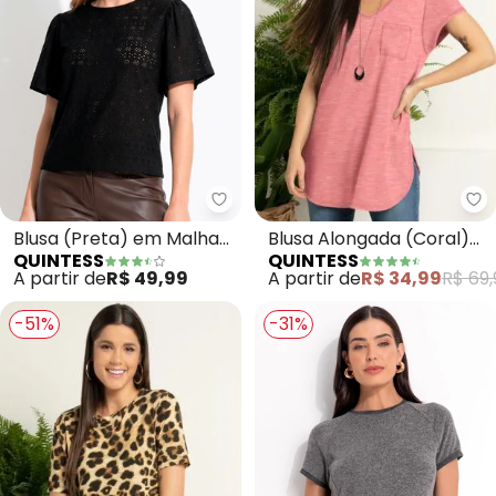
Qu
Quintess - Blusa (Preta) em Mal
Blusa Alongada (Coral)
Blusa (Preta) em Malha
QUINTESS
QUINTESS
com Decote V
Laise
A partir de
R$ 34,99
R$ 69,
A partir de
R$ 49,99
-51%
-31%