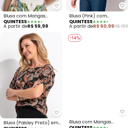
Quintess - Blusa com Mangas Cu
Qu
Blusa com Mangas
Blusa (Pink) com
QUINTESS
QUINTESS
Curtas (Off White)
Amarração Costas
A partir de
R$ 59,99
A partir de
R$ 60,99
R$ 169
-14%
Qu
Quintess - Blusa (Paisley Preto
Blusa com Mangas
Blusa (Paisley Preto) em