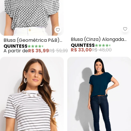
Qu
Quintess - Blusa (Geométrica 
Blusa (Cinza) Alongada
Blusa (Geométrica P&B)
QUINTESS
QUINTESS
com Manga Tulipa
com Ombros Franzidos
R$ 33,00
R$ 48,00
A partir de
R$ 35,99
R$ 59,99