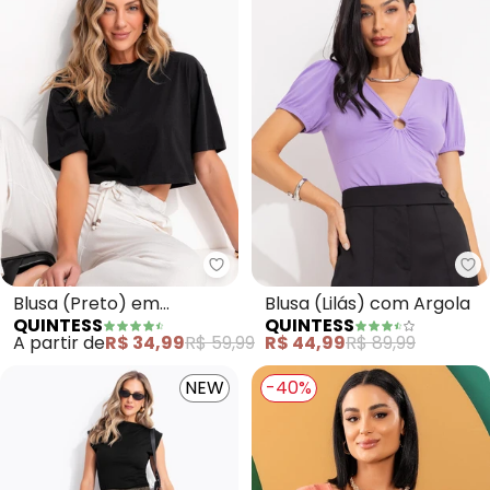
Quintess - Blusa (Preto) em Ca
Qu
Blusa (Preto) em
Blusa (Lilás) com Argola
QUINTESS
QUINTESS
Canelado
A partir de
R$ 34,99
R$ 59,99
R$ 44,99
R$ 89,99
NEW
-40%