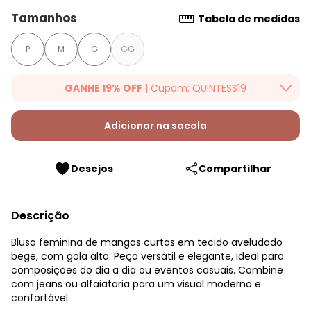
Tamanhos
Tabela de medidas
P
M
G
GG
GANHE 19% OFF
| Cupom: QUINTESS19
Ganhe 19% OFF Extra em qualquer valor, usando o cupom:
QUINTESS19. Válido para toda loja Quintess, até 07/08/2026.
Adicionar na sacola
Desejos
Compartilhar
Descrição
Blusa feminina de mangas curtas em tecido aveludado
bege, com gola alta. Peça versátil e elegante, ideal para
composições do dia a dia ou eventos casuais. Combine
com jeans ou alfaiataria para um visual moderno e
confortável.