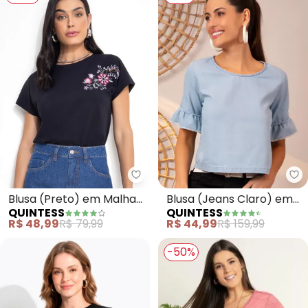
Quintess - Blusa (Preto) em Ma
Qu
Blusa (Preto) em Malha
Blusa (Jeans Claro) em
QUINTESS
QUINTESS
de Algodão
Jeans Leve
R$ 48,99
R$ 79,99
R$ 44,99
R$ 159,99
-50%