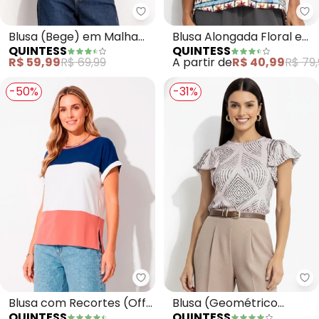
Quintess - Blusa (Bege) em Mal
Qu
Blusa (Bege) em Malha
Blusa Alongada Floral em
QUINTESS
QUINTESS
de Viscose
Malha Fria com Barrado
R$ 59,99
R$ 69,99
A partir de
R$ 40,99
R$ 79,
e Manga Curta
-50%
-31%
Quintess - Blusa com Recortes 
Qu
Blusa com Recortes (Off
Blusa (Geométrico
QUINTESS
QUINTESS