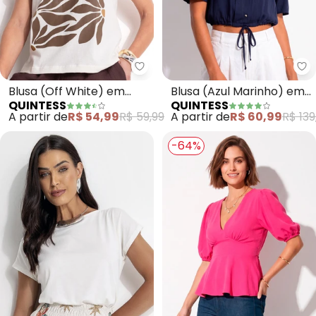
Quintess - Blusa (Off White) e
Qu
Blusa (Off White) em
Blusa (Azul Marinho) em
QUINTESS
QUINTESS
Malha de Algodão
Viscose Plana
A partir de
R$ 54,99
R$ 59,99
A partir de
R$ 60,99
R$ 139
-64%