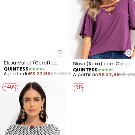
Quintess - Blusa Mullet (Coral
Qu
Blusa Mullet (Coral) com
Blusa (Roxa) com Cordel
QUINTESS
QUINTESS
Fendas
Transpassado
A partir de
R$ 27,99
R$ 49,99
A partir de
R$ 37,99
R$ 79,
-40%
-31%