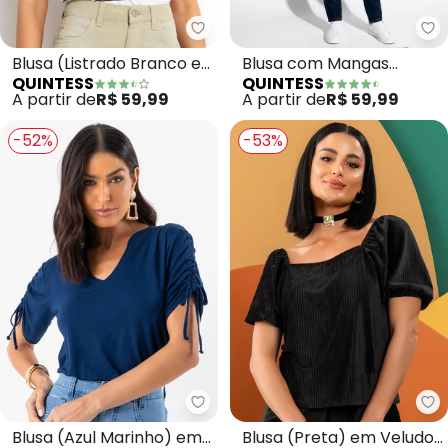
Quintess - Blusa (Listrado Bra
Qu
Blusa (Listrado Branco e
Blusa com Mangas
QUINTESS
QUINTESS
Preto) em Malha de
Curtas (Marinho)
A partir de
R$ 59,99
A partir de
R$ 59,99
Algodã
-52%
-53%
Quintess - Blusa (Azul Marinho
Qu
Blusa (Azul Marinho) em
Blusa (Preta) em Veludo