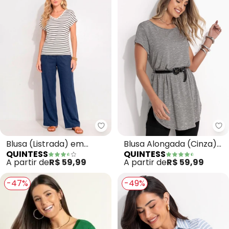
Quintess - Blusa (Listrada) em 
Qu
Blusa (Listrada) em
Blusa Alongada (Cinza)
QUINTESS
QUINTESS
Malha de Viscose
com Barra
A partir de
R$ 59,99
A partir de
R$ 59,99
Arrendondada
-47%
-49%