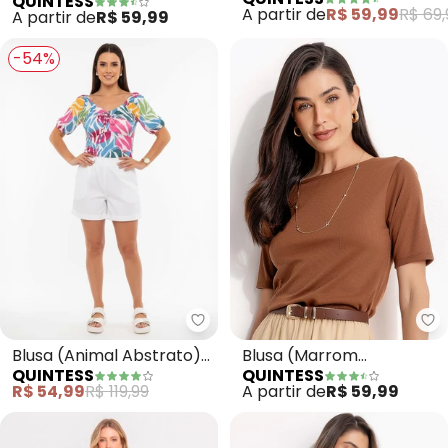
QUINTESS
QUINTESS
Curtas (Preta)
Malha de Viscose
A partir de
R$ 59,99
R$ 69,
A partir de
R$ 59,99
-54%
Quintess - Blusa (Animal Abstra
Qu
Blusa (Animal Abstrato)
Blusa (Marrom
QUINTESS
QUINTESS
em Malha Fria
Amendoado) em Malha
R$ 54,99
R$ 119,99
A partir de
R$ 59,99
Canelada