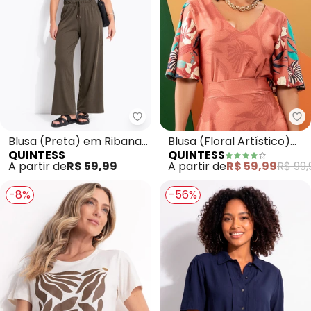
Quintess - Blusa (Preta) em Ri
Qu
Blusa (Preta) em Ribana
Blusa (Floral Artístico)
QUINTESS
QUINTESS
Canelada
em Malha Fria
A partir de
R$ 59,99
A partir de
R$ 59,99
R$ 99,
-8%
-56%