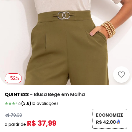
Quin
-52%
QUINTESS
-
Blusa Bege em Malha
(
3,6
)
10
avaliações
ECONOMIZE
R$ 79,99
R$ 37,99
R$ 42,00
a partir de