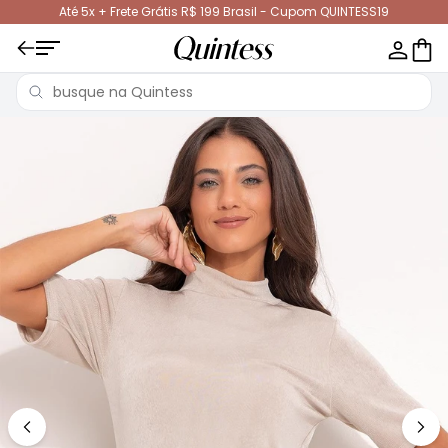
Até 5x + Frete Grátis R$ 199 Brasil - Cupom QUINTESS19