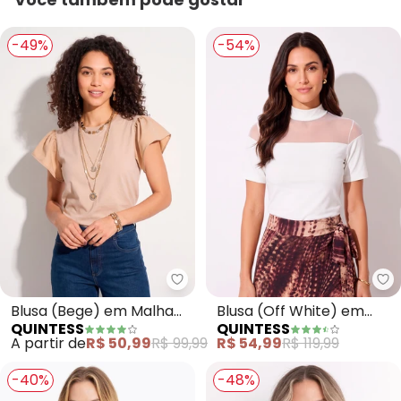
-49%
-54%
Quintess - Blusa (Bege) em Mal
Qu
Blusa (Bege) em Malha
Blusa (Off White) em
QUINTESS
QUINTESS
de Algodão
Malha de Viscose
A partir de
R$ 50,99
R$ 99,99
R$ 54,99
R$ 119,99
-40%
-48%