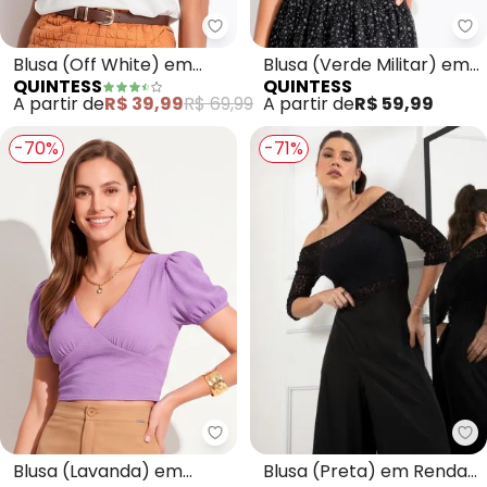
Quintess - Blusa (Off White) e
Qu
Blusa (Off White) em
Blusa (Verde Militar) em
QUINTESS
QUINTESS
Malha de Viscose
Malha Canelada
A partir de
R$ 39,99
R$ 69,99
A partir de
R$ 59,99
-70%
-71%
Qu
Quintess - Blusa (Lavanda) em
Blusa (Preta) em Renda
Blusa (Lavanda) em