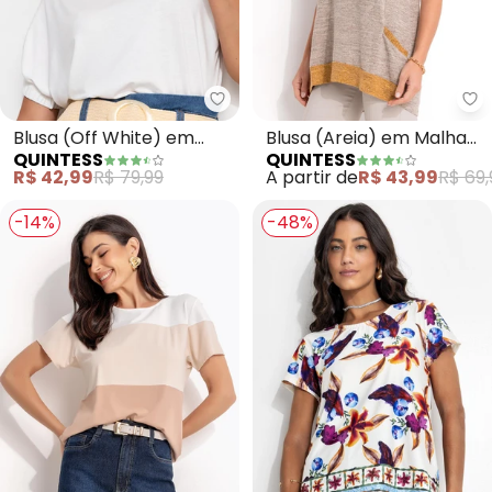
Quintess - Blusa (Off White) e
Qu
Blusa (Off White) em
Blusa (Areia) em Malha
QUINTESS
QUINTESS
Malha de Viscose
Tricô
R$ 42,99
R$ 79,99
A partir de
R$ 43,99
R$ 69,
-14%
-48%