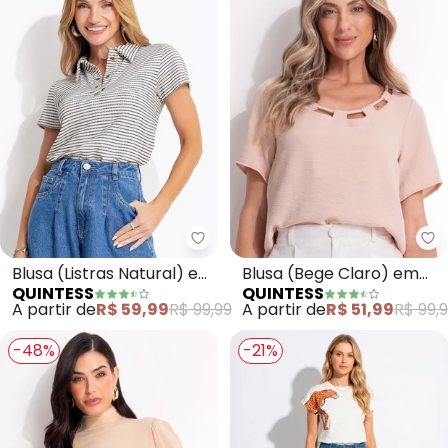
Quintess - Blusa (Listras Natura
Qu
Blusa (Listras Natural) em
Blusa (Bege Claro) em
QUINTESS
QUINTESS
Malha
Crepe Plano
A partir de
R$ 59,99
R$ 99,99
A partir de
R$ 51,99
R$ 99,
-48%
-21%