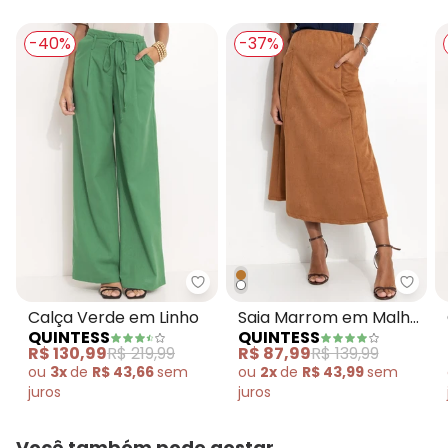
-40%
-37%
Quintess - Calça Verde em Linh
Quin
Calça Verde em Linho
Saia Marrom em Malha
QUINTESS
QUINTESS
Suede
R$ 130,99
R$ 219,99
R$ 87,99
R$ 139,99
ou
3x
de
R$ 43,66
sem
ou
2x
de
R$ 43,99
sem
juros
juros
Você também pode gostar