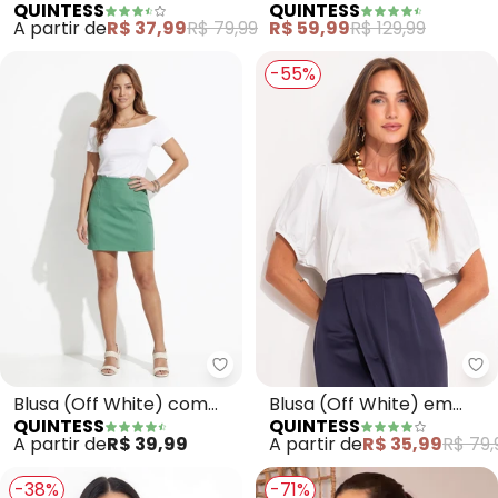
QUINTESS
QUINTESS
Malha de Viscose
Cotelê
A partir de
R$ 37,99
R$ 79,99
R$ 59,99
R$ 129,99
-55%
Quintess - Blusa (Off White) 
Qu
Blusa (Off White) com
Blusa (Off White) em
QUINTESS
QUINTESS
Decote Canoa
Malha de Algodão
A partir de
R$ 39,99
A partir de
R$ 35,99
R$ 79,
Penteado
-38%
-71%