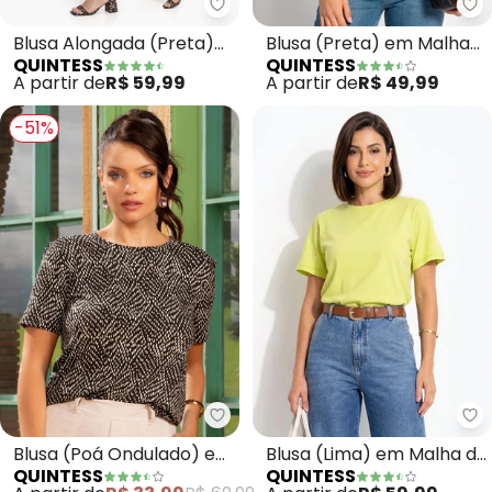
Quintess - Blusa Alongada (Pr
Qu
Blusa Alongada (Preta)
Blusa (Preta) em Malha
QUINTESS
QUINTESS
com Barra
de Viscose
A partir de
R$ 59,99
A partir de
R$ 49,99
Arrendondada
-51%
Quintess - Blusa (Poá Ondulado
Qu
Blusa (Poá Ondulado) em
Blusa (Lima) em Malha de
QUINTESS
QUINTESS
Malha de Viscose
Algodão