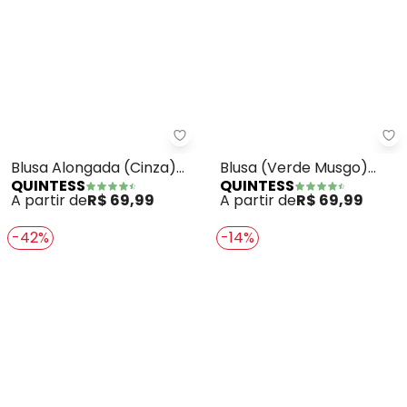
Quintess - Blusa Alongada (Cin
Qu
Blusa Alongada (Cinza)
Blusa (Verde Musgo)
QUINTESS
QUINTESS
com Decote V
com Elástico nas Mangas
A partir de
R$ 69,99
A partir de
R$ 69,99
-42%
-14%