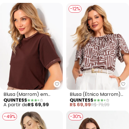
-12%
Quintess - Blusa (Marrom) em 
Qu
Blusa (Marrom) em
Blusa (Étnico Marrom)
QUINTESS
QUINTESS
Malha de Algodão
em Malha Fria
A partir de
R$ 69,99
R$ 69,99
R$ 79,99
-49%
-30%