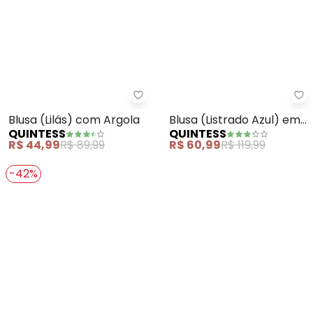
Quintess - Blusa (Lilás) com Arg
Qu
Blusa (Lilás) com Argola
Blusa (Listrado Azul) em
QUINTESS
QUINTESS
Moletinho Eco Listrado
R$ 44,99
R$ 89,99
R$ 60,99
R$ 119,99
-42%