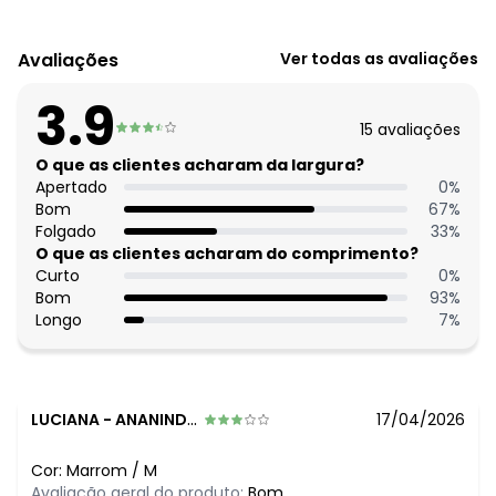
Código do produto: 3735773
Tecido: Malha cotton 210g 96% algodão, 4% elastano meia
Avaliações
Ver todas as avaliações
malha
Composição: 96% algodão, 4% elastano
3.9
15
avaliações
Histórico de preços
O que as clientes acharam da largura?
O preço apresentado abaixo é o menor oferecido em
Apertado
0
%
algum dia do mês, para o menor tamanho disponível.
Bom
67
%
N/D*
agosto/2026
Folgado
33
%
N/D*
julho/2026
O que as clientes acharam do comprimento?
N/D*
junho/2026
Curto
0
%
N/D*
maio/2026
Bom
93
%
R$ 49,99
abril/2026
Longo
7
%
R$ 79,99
março/2026
N/D*
fevereiro/2026
LUCIANA
-
ANANINDEUA - PA
17/04/2026
Cor:
Marrom
/
M
Avaliação geral do produto:
Bom