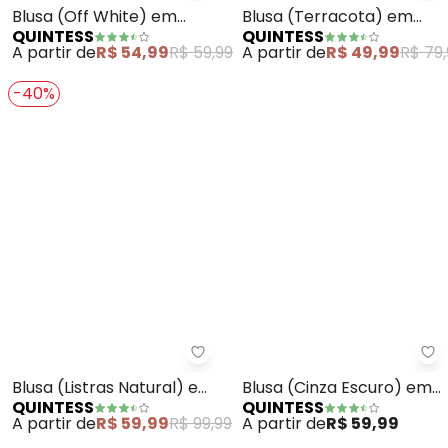
Quintess - Blusa (Off White) e
Qu
Blusa (Off White) em
Blusa (Terracota) em
QUINTESS
QUINTESS
Malha de Algodão
Malha de Viscose
A partir de
R$ 54,99
R$ 59,99
A partir de
R$ 49,99
R$ 79,
-40%
Quintess - Blusa (Listras Natura
Qu
Blusa (Listras Natural) em
Blusa (Cinza Escuro) em
QUINTESS
QUINTESS
Malha
Malha de Algodão