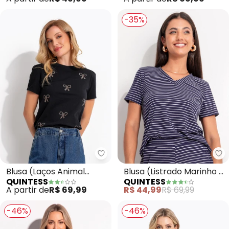
-35%
Quintess - Blusa (Laços Animal
Qu
Blusa (Laços Animal
Blusa (Listrado Marinho e
QUINTESS
QUINTESS
Print) em Malha de
Branco) em Canelado
A partir de
R$ 69,99
R$ 44,99
R$ 69,99
Algodão
-46%
-46%