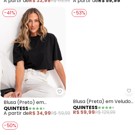
A partir de
R$ 33,99
R$ 69,99
A partir de
R$ 59,99
-41%
-53%
Quintess - Blusa (Preto) em Ca
Qu
Blusa (Preto) em
Blusa (Preta) em Veludo
QUINTESS
QUINTESS
Canelado
Cotelê
A partir de
R$ 34,99
R$ 59,99
R$ 59,99
R$ 129,99
-50%