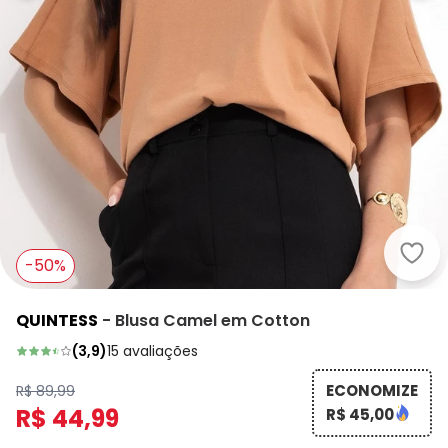
Quin
-50%
QUINTESS
-
Blusa Camel em Cotton
(
3,9
)
15
avaliações
ECONOMIZE
R$ 89,99
R$ 44,99
R$ 45,00