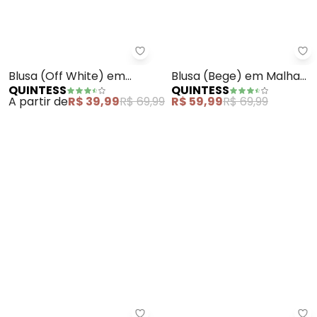
Quintess - Blusa (Off White) e
Qu
Blusa (Off White) em
Blusa (Bege) em Malha
QUINTESS
QUINTESS
Malha de Viscose
de Viscose
A partir de
R$ 39,99
R$ 69,99
R$ 59,99
R$ 69,99