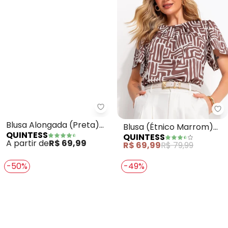
Quintess - Blusa Alongada (Pr
Qu
Blusa Alongada (Preta)
Blusa (Étnico Marrom)
QUINTESS
QUINTESS
com Decote V
em Malha Fria
A partir de
R$ 69,99
R$ 69,99
R$ 79,99
-50%
-49%