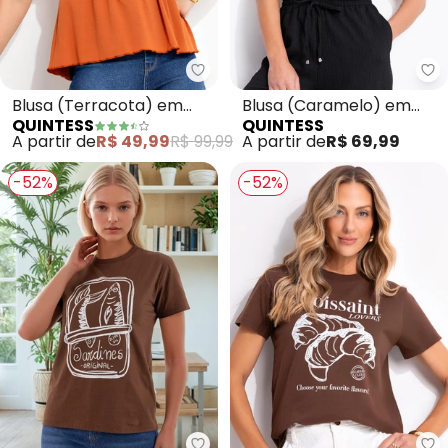
Quintess - Blusa (Terracota) e
Qu
Blusa (Terracota) em
Blusa (Caramelo) em
QUINTESS
QUINTESS
Malha de Viscose com
Ribana Canelada
A partir de
R$ 49,99
R$ 99,99
A partir de
R$ 69,99
Elastano
-52%
-52%