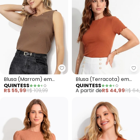
Quintess - Blusa (Marrom) em T
Qu
Blusa (Marrom) em
Blusa (Terracota) em
QUINTESS
QUINTESS
Tecido Laise
Malha Canelada
R$ 55,99
R$ 109,99
A partir de
R$ 44,99
R$ 64