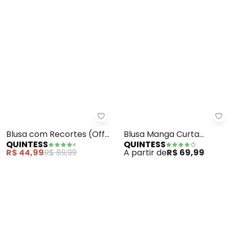
Quintess - Blusa com Recortes 
Qu
Blusa com Recortes (Off
Blusa Manga Curta
QUINTESS
QUINTESS
White, Marinho e Rosa)
(Branca)
R$ 44,99
R$ 89,99
A partir de
R$ 69,99