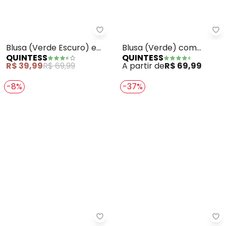
Quintess - Blusa (Verde Escuro
Qu
Blusa (Verde Escuro) em
Blusa (Verde) com
QUINTESS
QUINTESS
Malha Tricô
Decote V e Bolso Frontal
R$ 39,99
R$ 69,99
A partir de
R$ 69,99
-8%
-37%