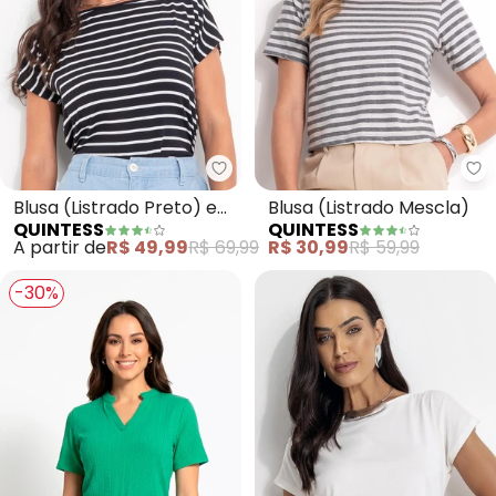
Quintess - Blusa (Listrado Pret
Qu
Blusa (Listrado Preto) em
Blusa (Listrado Mescla)
QUINTESS
QUINTESS
Meia Malha Listrada
A partir de
R$ 49,99
R$ 69,99
R$ 30,99
R$ 59,99
-30%