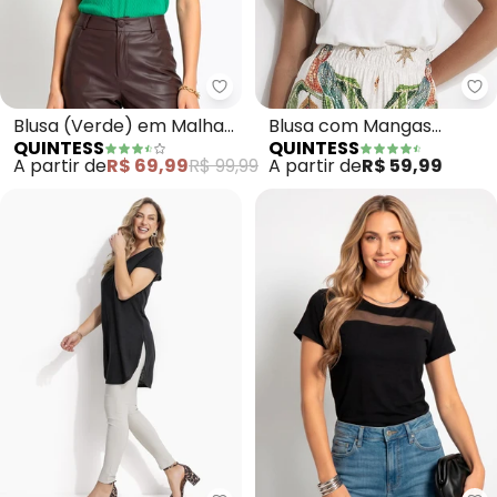
Quintess - Blusa (Verde) em Ma
Qu
Blusa (Verde) em Malha
Blusa com Mangas
QUINTESS
QUINTESS
Tricô Texturizada
Curtas (Off White)
A partir de
R$ 69,99
R$ 99,99
A partir de
R$ 59,99