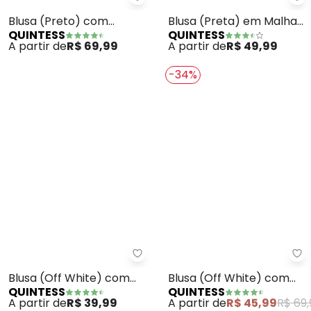
Quintess - Blusa (Preto) com M
Qu
Blusa (Preto) com
Blusa (Preta) em Malha
QUINTESS
QUINTESS
Mangas Curtas
Laise
A partir de
R$ 69,99
A partir de
R$ 49,99
-34%
Quintess - Blusa (Off White) 
Qu
Blusa (Off White) com
Blusa (Off White) com
QUINTESS
QUINTESS
Decote Canoa
Decote V e Bolso Frontal