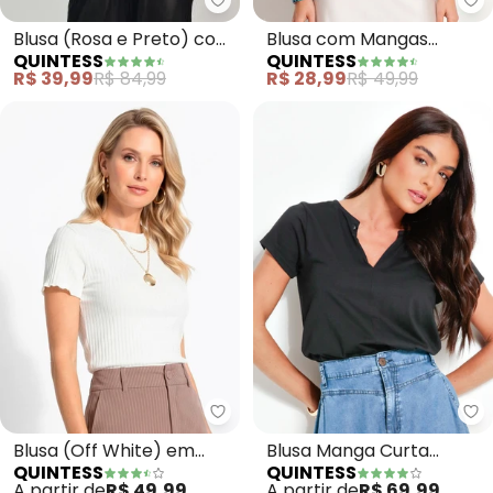
Quintess - Blusa (Rosa e Preto
Qu
Blusa (Rosa e Preto) com
Blusa com Mangas
QUINTESS
QUINTESS
Recorte Frontal
Curtas (Listrada Azul)
R$ 39,99
R$ 84,99
R$ 28,99
R$ 49,99
Quintess - Blusa (Off White) e
Qu
Blusa (Off White) em
Blusa Manga Curta
QUINTESS
QUINTESS
Malha Canelada
(Preta)
A partir de
R$ 49,99
A partir de
R$ 69,99