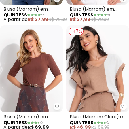
Quintess - Blusa (Marrom) em 
Qu
Blusa (Marrom) em
Blusa (Marrom) em
QUINTESS
QUINTESS
Malha de Algodão
Malha de Algodão
A partir de
R$ 37,99
R$ 79,99
R$ 37,99
R$ 79,99
Penteado
Penteado
-47%
Quintess - Blusa (Marrom) em 
Qu
Blusa (Marrom) em
Blusa (Marrom Claro) em
QUINTESS
QUINTESS
Malha Canelada
Malha Texturizada
A partir de
R$ 69,99
R$ 46,99
R$ 89,99