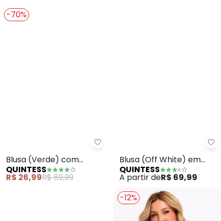
A partir de
R$ 39,99
A partir de
R$ 45,99
R$ 69,
-70%
Quintess - Blusa (Verde) com 
Qu
Blusa (Verde) com
Blusa (Off White) em
QUINTESS
QUINTESS
Passamanaria
Malha de Algodão
R$ 26,99
R$ 89,99
A partir de
R$ 69,99
Penteado
-12%