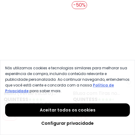
A partir de
R$ 59,99
R$ 99,99
A partir de
R$ 59,99
-50%
Nós utilizamos cookies e tecnologias similares para melhorar sua
experiência de compra, incluindo conteúdo relevante e
publicidade personalizada. Ao continuar navegando, entendemos
que você está ciente e concorda com a nossa
Política de
Privacidade
para saber mais.
Qu
Quintess - Blusa (Verde Escur
Blusa com Tiras no
Blusa (Verde Escuro)
Aceitar todos os cookies
QUINTESS
QUINTESS
Decote (Onça Preta)
com Mangas Curtas
R$ 39,99
R$ 79,99
A partir de
R$ 69,99
Configurar privacidade
-30%
-44%