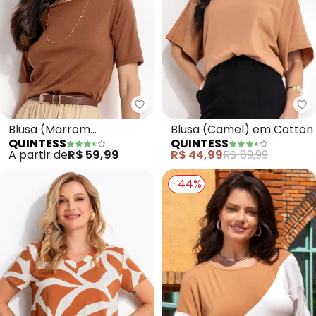
Quintess - Blusa (Marrom Ame
Qu
Blusa (Marrom
Blusa (Camel) em Cotton
QUINTESS
QUINTESS
Amendoado) em Malha
A partir de
R$ 59,99
R$ 44,99
R$ 89,99
Canelada
-44%