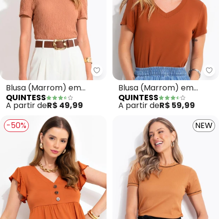
Quintess - Blusa (Marrom) em 
Qu
Blusa (Marrom) em
Blusa (Marrom) em
QUINTESS
QUINTESS
Malha Texturizada
Malha de Viscose
A partir de
R$ 49,99
A partir de
R$ 59,99
-50%
NEW