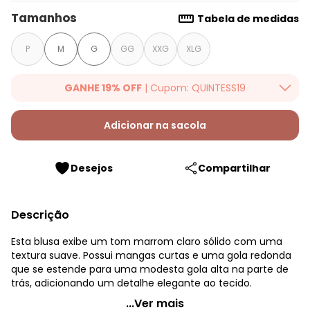
Tamanhos
Tabela de medidas
P
M
G
GG
XXG
XLG
GANHE 19% OFF
| Cupom: QUINTESS19
Ganhe 19% OFF Extra em qualquer valor, usando o cupom:
QUINTESS19. Válido para toda loja Quintess, até 07/08/2026.
Adicionar na sacola
Desejos
Compartilhar
Descrição
Esta blusa exibe um tom marrom claro sólido com uma
textura suave. Possui mangas curtas e uma gola redonda
que se estende para uma modesta gola alta na parte de
trás, adicionando um detalhe elegante ao tecido.
Quintess - Blusa Camel em Cotton
...Ver mais