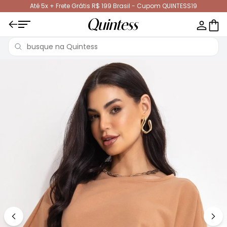
Até 5x + Frete Grátis R$ 199 Brasil - Cupom QUINTESS19