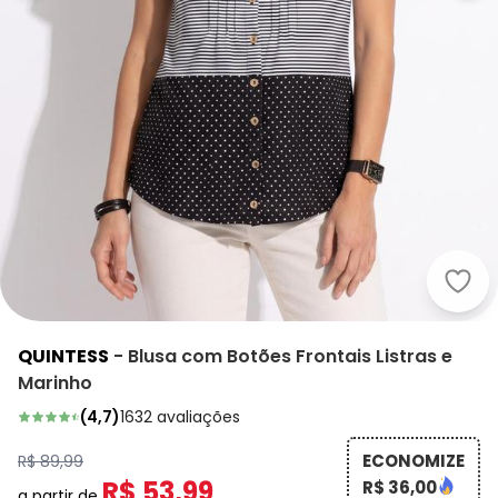
Quin
QUINTESS
-
Blusa com Botões Frontais Listras e
Marinho
(
4,7
)
1632
avaliações
ECONOMIZE
R$ 89,99
R$ 53,99
R$ 36,00
a partir de