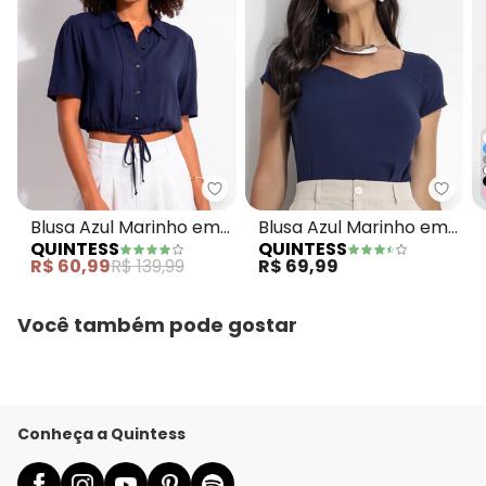
Quintess - Blusa Azul Marinho e
Quint
Blusa Azul Marinho em
Blusa Azul Marinho em
QUINTESS
QUINTESS
Viscose Plana
Malha de Viscose
R$ 60,99
R$ 139,99
R$ 69,99
Você também pode gostar
Conheça a Quintess