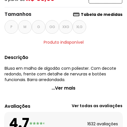
Tamanhos
Tabela de medidas
P
M
G
GG
XXG
XLG
Produto indisponível
Descrição
Blusa em malha de algodão com poliester. Com decote
redondo, frente com detalhe de nervuras e botões
funcionais. Barra arredondada.
Quintess - Blusa com Botões Frontais Listras e Marinho
...Ver mais
Código do produto: 3308660
Modelagem: Solto
Avaliações
Ver todas as avaliações
Comprimento da manga: Curta
Decote frente: Redondo
4.7
Complemento: Barra arredondada
1632
avaliações
Observação: Barra arrendondada.