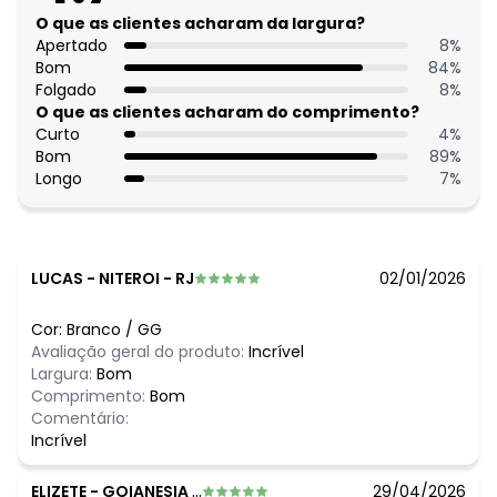
Fechamento: Botões
O que as clientes acharam da largura?
Tecido: Meia malha
Apertado
8
%
Composição: Conforme imagem etiqueta
Bom
84
%
Folgado
8
%
Histórico de preços
O que as clientes acharam do comprimento?
Curto
4
%
O preço apresentado abaixo é o menor oferecido em
Bom
89
%
algum dia do mês, para o menor tamanho disponível.
Longo
7
%
N/D*
agosto/2026
N/D*
julho/2026
N/D*
junho/2026
N/D*
maio/2026
N/D*
abril/2026
LUCAS
-
NITEROI - RJ
02/01/2026
N/D*
março/2026
R$ 59,99
fevereiro/2026
Cor:
Branco
/
GG
Avaliação geral do produto:
Incrível
Largura:
Bom
Comprimento:
Bom
Comentário:
Incrível
ELIZETE
-
GOIANESIA - GO
29/04/2026