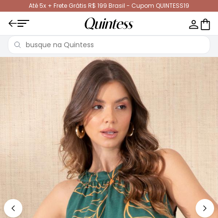
Até 5x + Frete Grátis R$ 199 Brasil - Cupom QUINTESS19