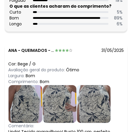
Folgado
19
%
O que as clientes acharam do comprimento?
Curto
5
%
Bom
89
%
Longo
6
%
ANA
-
QUEIMADOS - RJ
31/05/2025
Cor:
Bege
/
G
Avaliação geral do produto:
Ótimo
Largura:
Bom
Comprimento:
Bom
Comentário:
Linda! Tecido maravilhoso! Busto 100 cm, perfeito.