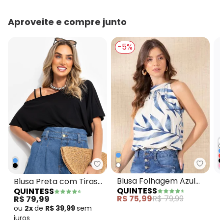
Aproveite e compre junto
-5%
Quin
Quintess - Blusa Preta com Tir
Blusa Folhagem Azul
Blusa Preta com Tiras
QUINTESS
QUINTESS
com Cava Americana
no Ombro
R$ 75,99
R$ 79,99
R$ 79,99
ou
2x
de
R$ 39,99
sem
juros