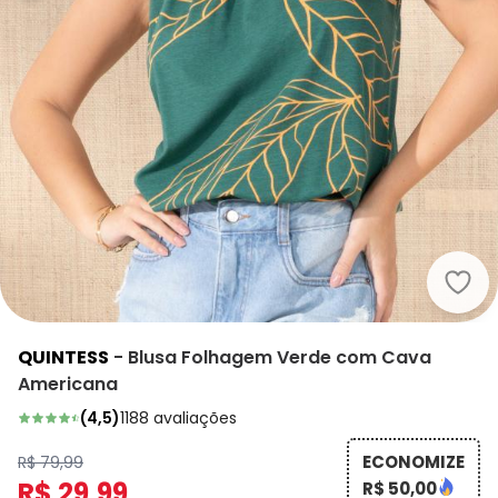
Quin
QUINTESS
-
Blusa Folhagem Verde com Cava
Americana
(
4,5
)
1188
avaliações
ECONOMIZE
R$ 79,99
R$ 29,99
R$ 50,00