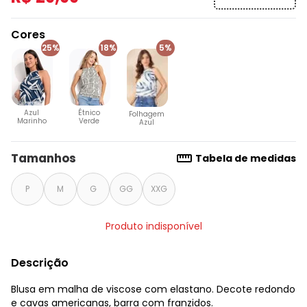
Cores
25%
18%
5%
Azul
Étnico
Folhagem
Marinho
Verde
Azul
Tamanhos
Tabela de medidas
P
M
G
GG
XXG
Produto indisponível
Descrição
Blusa em malha de viscose com elastano. Decote redondo
e cavas americanas, barra com franzidos.