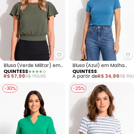
Quintess - Blusa (Verde Militar
Qu
Blusa (Verde Militar) em
Blusa (Azul) em Malha
QUINTESS
QUINTESS
Crepe Plano
Fria
R$ 57,99
R$ 159,99
A partir de
R$ 34,99
R$ 69,
-30%
-25%