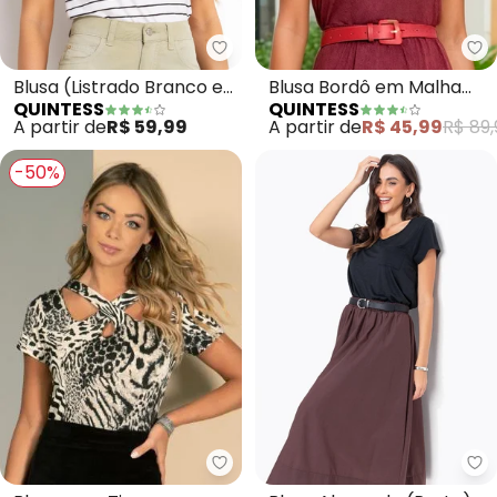
Quintess - Blusa (Listrado Bra
Qu
Blusa (Listrado Branco e
Blusa Bordô em Malha
QUINTESS
QUINTESS
Preto) em Malha de
Suede com Recorte no
A partir de
R$ 59,99
A partir de
R$ 45,99
R$ 89,
Algodã
Decote
-50%
Quintess - Blusa com Tiras no 
Qu