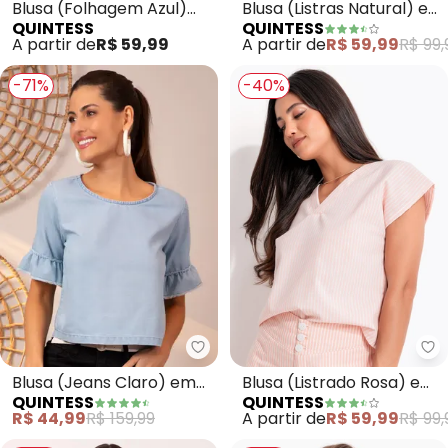
Blusa (Folhagem Azul)
Blusa (Listras Natural) em
QUINTESS
QUINTESS
em Malha Canelada
Malha
A partir de
R$ 59,99
A partir de
R$ 59,99
R$ 99,
-71%
-40%
Quintess - Blusa (Jeans Claro)
Qu
Blusa (Jeans Claro) em
Blusa (Listrado Rosa) em
QUINTESS
QUINTESS
Jeans Leve
Tecido Plano Sustentável
R$ 44,99
R$ 159,99
A partir de
R$ 59,99
R$ 99,