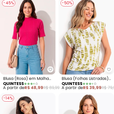
-45%
-50%
Quintess - Blusa (Rosa) em Ma
Qu
Blusa (Rosa) em Malha
Blusa (Folhas Listradas)
QUINTESS
QUINTESS
Jacquard
em Malha de Viscose
A partir de
R$ 48,99
R$ 89,99
A partir de
R$ 39,99
R$ 79,
-14%