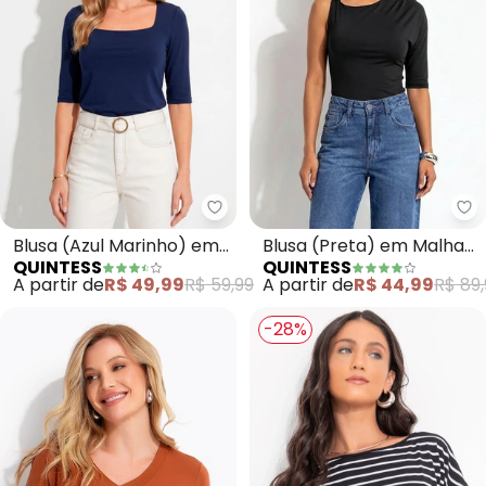
Quintess - Blusa (Azul Marinho)
Qu
Blusa (Azul Marinho) em
Blusa (Preta) em Malha
QUINTESS
QUINTESS
Microflex
Fria
A partir de
R$ 49,99
R$ 59,99
A partir de
R$ 44,99
R$ 89,
-28%