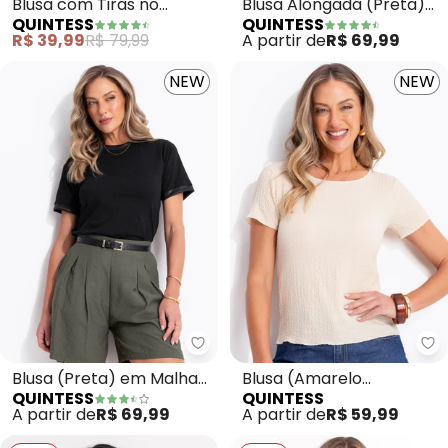
Blusa com Tiras no
Blusa Alongada (Preta)
QUINTESS
QUINTESS
Decote (Onça Preta)
com Decote V
R$ 39,99
R$ 79,99
A partir de
R$ 69,99
NEW
NEW
Quintess - Blusa (Preta) em Ma
Qu
Blusa (Preta) em Malha
Blusa (Amarelo
QUINTESS
QUINTESS
de Algodão
Manteiga) em Malha
A partir de
R$ 69,99
A partir de
R$ 59,99
Texturizada