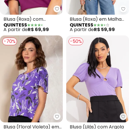
Quintess - Blusa (Roxa) com El
Qu
Blusa (Roxa) com
Blusa (Roxa) em Malha
QUINTESS
QUINTESS
Elástico nas Mangas
de Algodão
A partir de
R$ 69,99
A partir de
R$ 59,99
-70%
-50%
Quintess - Blusa (Floral Violeta
Qu
Blusa (Floral Violeta) em
Blusa (Lilás) com Argola