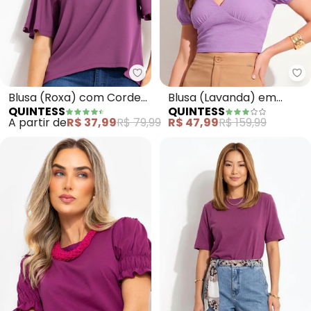
Quintess - Blusa (Roxa) com C
Qu
Blusa (Roxa) com Cordel
Blusa (Lavanda) em
QUINTESS
QUINTESS
Transpassado
Crepe Plano Anarruga
A partir de
R$ 37,99
R$ 79,99
R$ 47,99
R$ 159,99