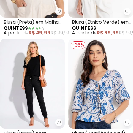
Quintess - Blusa (Preta) em Mal
Qu
Blusa (Preta) em Malha
Blusa (Étnico Verde) em
QUINTESS
QUINTESS
Laise
Malha Texturizada
A partir de
R$ 49,99
R$ 99,99
A partir de
R$ 69,99
R$ 99,
-36%
Quintess - Blusa (Preto) com M
Qu