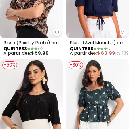
Quintess - Blusa (Paisley Preto
Qu
Blusa (Paisley Preto) em
Blusa (Azul Marinho) em
QUINTESS
QUINTESS
Malha de Viscose
Viscose Plana
A partir de
R$ 59,99
A partir de
R$ 60,99
R$ 139
-50%
-30%