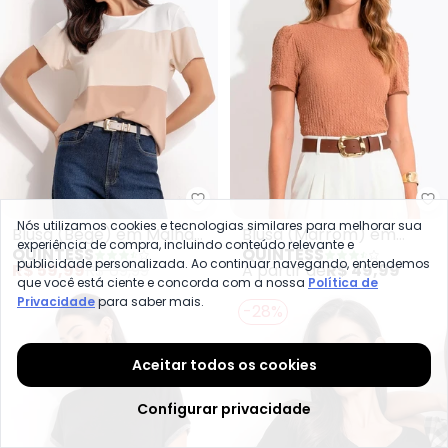
Quintess - Blusa (Bege) em Mal
Qu
Nós utilizamos cookies e tecnologias similares para melhorar sua
Blusa (Bege) em Malha
Blusa (Marrom) em
experiência de compra, incluindo conteúdo relevante e
QUINTESS
QUINTESS
de Viscose
Malha Texturizada
publicidade personalizada. Ao continuar navegando, entendemos
R$ 59,99
R$ 69,99
A partir de
R$ 49,99
que você está ciente e concorda com a nossa
Política de
Privacidade
para saber mais.
-28%
Aceitar todos os cookies
Configurar privacidade