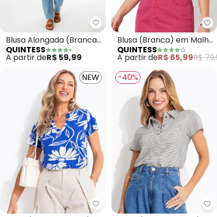
Quintess - Blusa Alongada (Br
Qu
Blusa Alongada (Branca)
Blusa (Branca) em Malha
QUINTESS
QUINTESS
com Barra Arredondada
de Algodão
A partir de
R$ 59,99
A partir de
R$ 65,99
R$ 79,
NEW
-40%
Quintess - Blusa (Folhagem Az
Qu