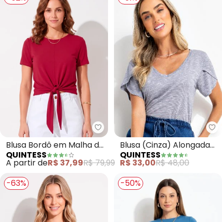
Qu
Quintess - Blusa Bordô em Malh
Blusa (Cinza) Alongada
Blusa Bordô em Malha de
QUINTESS
QUINTESS
com Manga Tulipa
Viscose com Nó Frontal e
R$ 33,00
R$ 48,00
A partir de
R$ 37,99
R$ 79,99
Manga Curta
-63%
-50%