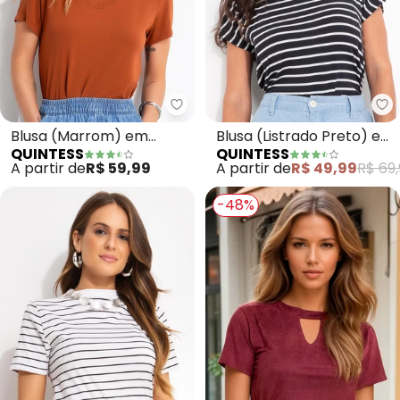
Quintess - Blusa (Marrom) em 
Qu
Blusa (Marrom) em
Blusa (Listrado Preto) em
QUINTESS
QUINTESS
Malha de Viscose
Meia Malha Listrada
A partir de
R$ 59,99
A partir de
R$ 49,99
R$ 69,
-48%