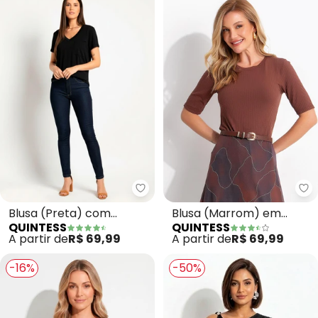
Quintess - Blusa (Preta) com De
Qu
Blusa (Preta) com
Blusa (Marrom) em
QUINTESS
QUINTESS
Decote V e Bolso Frontal
Malha Canelada
A partir de
R$ 69,99
A partir de
R$ 69,99
-16%
-50%