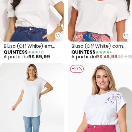
Quintess - Blusa (Off White) e
Qu
Blusa (Off White) em
Blusa (Off White) com
QUINTESS
QUINTESS
Malha de Algodão
Decote V e Bolso Frontal
A partir de
R$ 69,99
A partir de
R$ 45,99
R$ 69,
Penteado
-17%