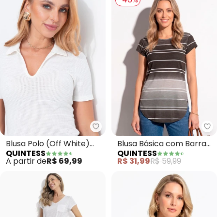
Quintess - Blusa Polo (Off Whit
Qu
Blusa Polo (Off White)
Blusa Básica com Barra
QUINTESS
QUINTESS
em Malha Texturizada
Arredondada (Preta)
A partir de
R$ 69,99
R$ 31,99
R$ 59,99