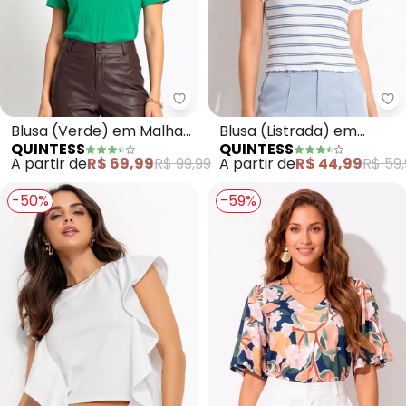
Quintess - Blusa (Verde) em Ma
Qu
Blusa (Verde) em Malha
Blusa (Listrada) em
QUINTESS
QUINTESS
Tricô Texturizada
Malha Canelada
A partir de
R$ 69,99
R$ 99,99
A partir de
R$ 44,99
R$ 59,
-50%
-59%