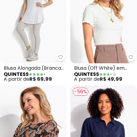
Quintess - Blusa Alongada (Br
Qu
Blusa Alongada (Branca)
Blusa (Off White) em
QUINTESS
QUINTESS
com Decote V
Malha Canelada
A partir de
R$ 69,99
A partir de
R$ 49,99
-56%