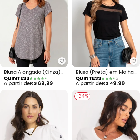
Quintess - Blusa Alongada (Cin
Qu
Blusa Alongada (Cinza)
Blusa (Preta) em Malha
QUINTESS
QUINTESS
com Decote V
de Viscose
A partir de
R$ 69,99
A partir de
R$ 49,99
-34%