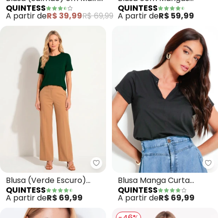
QUINTESS
QUINTESS
Tricô
Curtas (Verde Militar)
A partir de
R$ 39,99
R$ 69,99
A partir de
R$ 59,99
Quintess - Blusa (Verde Escur
Qu
Blusa (Verde Escuro)
Blusa Manga Curta
QUINTESS
QUINTESS
com Mangas Curtas
(Preta)
A partir de
R$ 69,99
A partir de
R$ 69,99
-46%