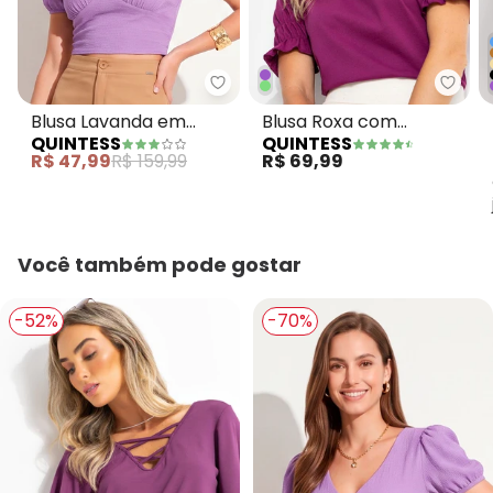
Quintess - Blusa Lavanda em C
Quint
Blusa Lavanda em
Blusa Roxa com
QUINTESS
QUINTESS
Crepe Plano Anarruga
Elástico nas Mangas
R$ 47,99
R$ 159,99
R$ 69,99
Você também pode gostar
-52%
-70%