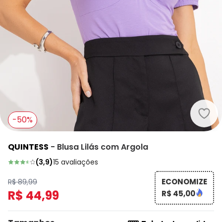
Quin
-50%
QUINTESS
-
Blusa Lilás com Argola
(
3,9
)
15
avaliações
ECONOMIZE
R$ 89,99
R$ 44,99
R$ 45,00