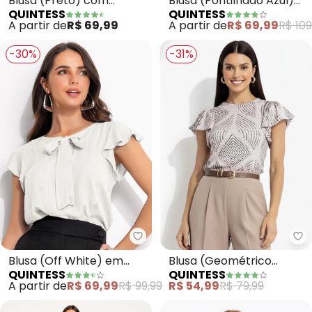
Blusa (Preto) com
Blusa (Pontilhado Azul)
QUINTESS
QUINTESS
Mangas Curtas
em Malha Fria
A partir de
R$ 69,99
A partir de
R$ 69,99
R$ 109
-30%
-31%
Quintess - Blusa (Off White) em
Qu
Blusa (Off White) em
Blusa (Geométrico
QUINTESS
QUINTESS
Viscose Plana
Listrado) em Canelado
A partir de
R$ 69,99
R$ 99,99
R$ 54,99
R$ 79,99