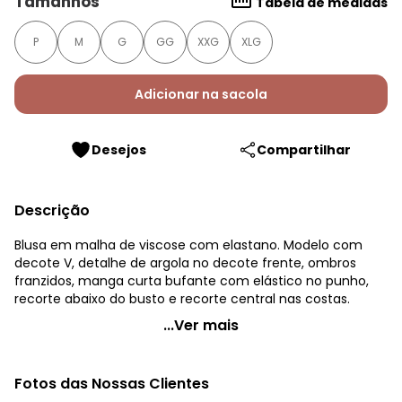
Tamanhos
Tabela de medidas
P
M
G
GG
XXG
XLG
Adicionar na sacola
Desejos
Compartilhar
Descrição
Blusa em malha de viscose com elastano. Modelo com
decote V, detalhe de argola no decote frente, ombros
franzidos, manga curta bufante com elástico no punho,
recorte abaixo do busto e recorte central nas costas.
Quintess - Blusa Lilás com Argola
...Ver mais
Código do produto: 3509217
Modelagem: Solto
Fotos das Nossas Clientes
Comprimento da manga: Curta