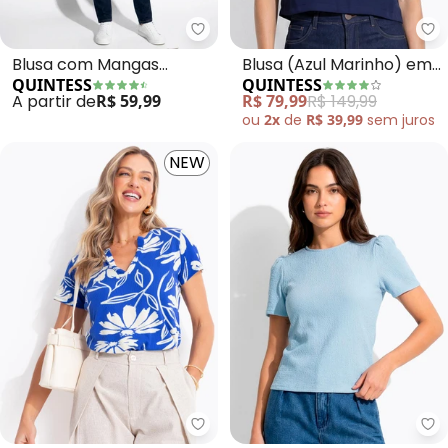
Quintess - Blusa com Mangas C
Qu
Blusa com Mangas
Blusa (Azul Marinho) em
QUINTESS
QUINTESS
Curtas (Marinho)
Crepe Plano Acetinado
A partir de
R$ 59,99
R$ 79,99
R$ 149,99
ou
2x
de
R$ 39,99
sem
juros
NEW
Quintess - Blusa (Folhagem Az
Qu