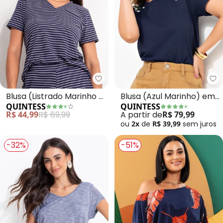
Quintess - Blusa (Listrado Mar
Qu
Blusa (Listrado Marinho e
Blusa (Azul Marinho) em
QUINTESS
QUINTESS
Branco) em Canelado
Malha de Algodão
R$ 44,99
R$ 69,99
A partir de
R$ 79,99
ou
2x
de
R$ 39,99
sem
juros
-32%
-51%