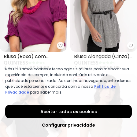
Quintess - Blusa (Roxa) com El
Qu
Blusa (Roxa) com
Blusa Alongada (Cinza)
QUINTESS
QUINTESS
Elástico nas Mangas
com Barra
A partir de
R$ 69,99
A partir de
R$ 59,99
Nós utilizamos cookies e tecnologias similares para melhorar sua
Arrendondada
experiência de compra, incluindo conteúdo relevante e
-49%
-50%
publicidade personalizada. Ao continuar navegando, entendemos
que você está ciente e concorda com a nossa
Política de
Privacidade
para saber mais.
Aceitar todos os cookies
Configurar privacidade