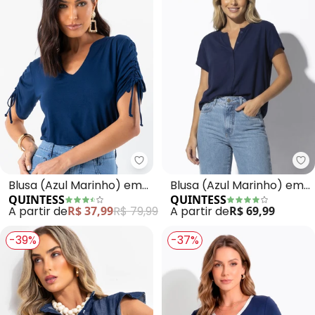
Quintess - Blusa (Azul Marinho
Qu
Blusa (Azul Marinho) em
Blusa (Azul Marinho) em
QUINTESS
QUINTESS
Malha de Viscose
Malha de Algodão
A partir de
R$ 37,99
R$ 79,99
A partir de
R$ 69,99
-39%
-37%