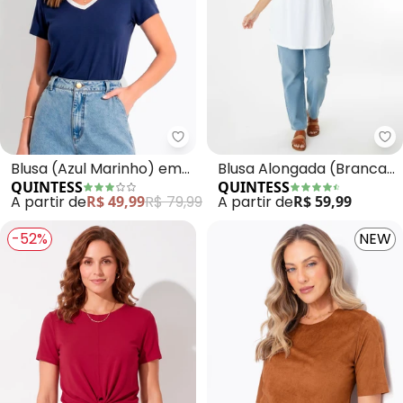
Quintess - Blusa (Azul Marinho
Qu
Blusa (Azul Marinho) em
Blusa Alongada (Branca)
QUINTESS
QUINTESS
Malha de Viscose
com Barra Arredondada
A partir de
R$ 49,99
R$ 79,99
A partir de
R$ 59,99
-52%
NEW