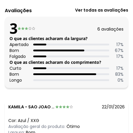
Código do produto: 3813247
Avaliações
Ver todas as avaliações
Modelo: Polo
Comprimento da manga: Curta
3
Tecido: Moletinho eco listrado 250g 100% fibras diversas
6
avaliações
meia malha - fio tinto
O que as clientes acharam da largura?
Histórico de preços
Apertado
17
%
Bom
67
%
O preço apresentado abaixo é o menor oferecido em
Folgado
17
%
algum dia do mês, para o menor tamanho disponível.
O que as clientes acharam do comprimento?
R$ 60,99
agosto/2026
Curto
17
%
R$ 60,99
julho/2026
Bom
83
%
R$ 60,99
junho/2026
Longo
0
%
R$ 75,99
maio/2026
N/D*
abril/2026
N/D*
março/2026
N/D*
fevereiro/2026
KAMILA
-
SAO JOAO BATISTA - SC
22/01/2026
Cor:
Azul
/
XXG
Avaliação geral do produto:
Ótimo
Largura:
Bom