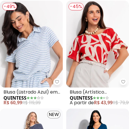
-49%
-45%
Quintess - Blusa (Listrado Azul)
Qu
Blusa (Listrado Azul) em
Blusa (Artístico
QUINTESS
QUINTESS
Moletinho Eco Listrado
Vermelho) em Malha de
R$ 60,99
R$ 119,99
A partir de
R$ 43,99
R$ 79,9
Viscose
NEW