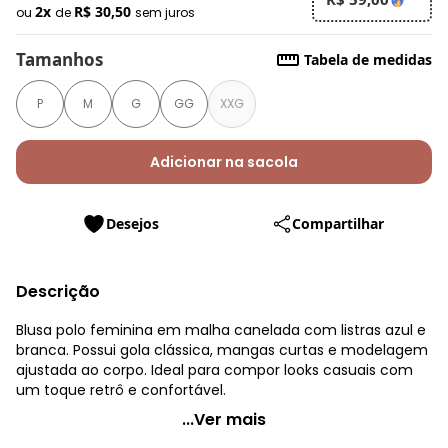
2x
R$ 30,50
ou
de
sem juros
Tamanhos
Tabela de medidas
P
M
G
GG
XXG
Adicionar na sacola
Desejos
Compartilhar
Descrição
Blusa polo feminina em malha canelada com listras azul e
branca. Possui gola clássica, mangas curtas e modelagem
ajustada ao corpo. Ideal para compor looks casuais com
um toque retrô e confortável.
Quintess - Blusa Listrado Azul em Moletinho Eco
...Ver mais
Listrado