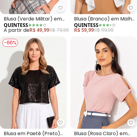
Quintess - Blusa (Verde Militar
Qu
Blusa (Verde Militar) em
Blusa (Branco) em Malha
QUINTESS
QUINTESS
Veludo
Crepe
A partir de
R$ 49,99
R$ 79,99
R$ 59,99
R$ 119,99
-66%
Quintess - Blusa em Paetê (Pret
Qu
Blusa em Paetê (Preto)
Blusa (Rosa Claro) em