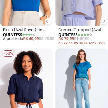
Quintess - Blusa (Azul Royal) 
Qu
Blusa (Azul Royal) em
Camisa Cropped (Azul
QUINTESS
QUINTESS
Malha de Algodão
Claro) em Tricoline
A partir de
R$ 40,99
R$ 79,99
R$ 79,99
R$ 119,99
ou
2x
de
R$ 39,99
sem
juros
-56%