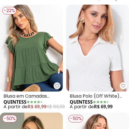
-22%
Quintess - Blusa em Camadas 
Qu
Blusa em Camadas
Blusa Polo (Off White)
QUINTESS
QUINTESS
(Verde) com Mangas
em Malha Texturizada
A partir de
R$ 69,99
R$ 89,99
A partir de
R$ 69,99
Curtas
-50%
-50%