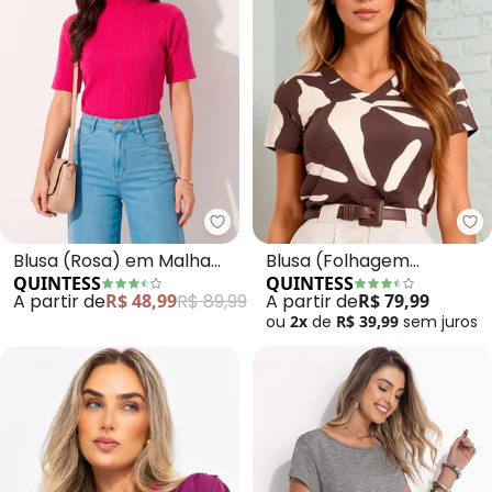
Quintess - Blusa (Rosa) em Ma
Qu
Blusa (Rosa) em Malha
Blusa (Folhagem
QUINTESS
QUINTESS
Jacquard
Orgânica) em Malha de
A partir de
R$ 48,99
R$ 89,99
A partir de
R$ 79,99
Viscose Crep
ou
2x
de
R$ 39,99
sem
juros