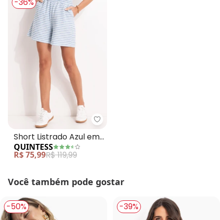
-36%
Quintess - Short Listrado Azul 
Short Listrado Azul em
QUINTESS
Moletinho Eco Listrado
R$ 75,99
R$ 119,99
Você também pode gostar
-50%
-39%