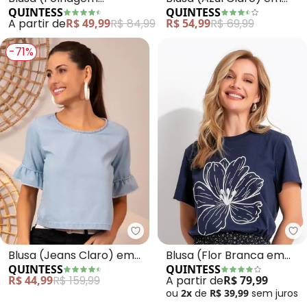
QUINTESS
QUINTESS
Marinho) com Babados
Malha Tricô
A partir de
R$ 49,99
R$ 84,99
R$ 54,99
R$ 69,99
nas Mangas
-71%
Quintess - Blusa (Jeans Claro)
Qu
Blusa (Jeans Claro) em
Blusa (Flor Branca em
QUINTESS
QUINTESS
Jeans Leve
Relevo) em Malha de
R$ 44,99
R$ 159,99
A partir de
R$ 79,99
Algodão
ou
2x
de
R$ 39,99
sem
juros