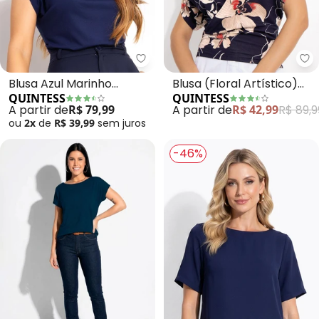
Quintess - Blusa Azul Marinho 
Qu
Blusa Azul Marinho
Blusa (Floral Artístico)
QUINTESS
QUINTESS
Decote Degagê em
em Malha de Viscose
A partir de
R$ 79,99
A partir de
R$ 42,99
R$ 89,9
Malha de Viscose
ou
2x
de
R$ 39,99
sem
juros
Confortável
-46%