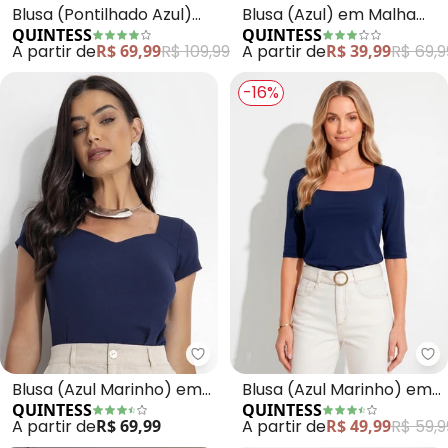
Blusa (Pontilhado Azul)
Blusa (Azul) em Malha
QUINTESS
QUINTESS
em Malha Fria
Tricô
A partir de
R$ 69,99
R$ 109,99
A partir de
R$ 39,99
R$ 69,9
-16%
Quintess - Blusa (Azul Marinho
Qu
Blusa (Azul Marinho) em
Blusa (Azul Marinho) em
QUINTESS
QUINTESS
Malha de Viscose
Microflex
A partir de
R$ 69,99
A partir de
R$ 49,99
R$ 59,9