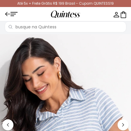
Até 5x + Frete Grátis R$ 199 Brasil - Cupom QUINTESS19