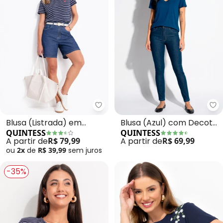
Quintess - Blusa (Listrada) e
Qu
Blusa (Listrada) em
Blusa (Azul) com Decote
QUINTESS
QUINTESS
Malha de Algodão com
V e Bolso Frontal
A partir de
R$ 79,99
A partir de
R$ 69,99
Bordado de Coração
ou
2x
de
R$ 39,99
sem
juros
-35%