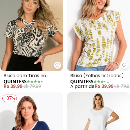
Quintess - Blusa com Tiras no 
Qu
Blusa com Tiras no
Blusa (Folhas Listradas)
QUINTESS
QUINTESS
Decote (Onça Preta)
em Malha de Viscose
R$ 39,99
R$ 79,99
A partir de
R$ 39,99
R$ 79,9
-37%