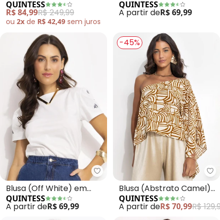
QUINTESS
QUINTESS
Soltinha
Malha de Viscose
R$ 84,99
R$ 249,99
A partir de
R$ 69,99
ou
2x
de
R$ 42,49
sem
juros
-45%
Quintess - Blusa (Off White) e
Qu
Blusa (Off White) em
Blusa (Abstrato Camel)
QUINTESS
QUINTESS
Malha de Algodão
em Viscose Plana
A partir de
R$ 69,99
A partir de
R$ 70,99
R$ 129,
Penteado