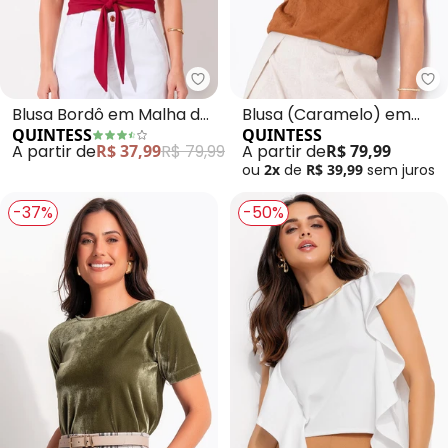
Quintess - Blusa Bordô em Malh
Qu
Blusa Bordô em Malha de
Blusa (Caramelo) em
QUINTESS
QUINTESS
Viscose com Nó Frontal e
Malha Suede
A partir de
R$ 37,99
R$ 79,99
A partir de
R$ 79,99
Manga Curta
ou
2x
de
R$ 39,99
sem
juros
-37%
-50%