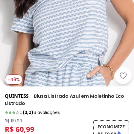
Quin
-49%
QUINTESS
-
Blusa Listrado Azul em Moletinho Eco
Listrado
(
3,0
)
6
avaliações
R$ 119,99
ECONOMIZE
R$ 60,99
R$ 59,00