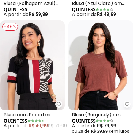
Blusa (Folhagem Azul)
Blusa (Azul Claro) em
QUINTESS
QUINTESS
em Malha Canelada
Malha Texturizada
A partir de
R$ 59,99
A partir de
R$ 49,99
-48%
Quintess - Blusa com Recortes
Qu
Blusa com Recortes
Blusa (Burgundy) em
QUINTESS
QUINTESS
(Preto Zebra) Mangas
Malha Canelada
A partir de
R$ 40,99
R$ 79,99
A partir de
R$ 79,99
Curtas
ou
2x
de
R$ 39,99
sem
juros