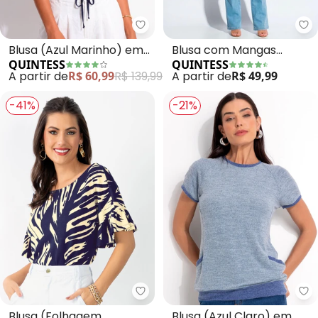
Quintess - Blusa (Azul Marinho)
Qu
Blusa (Azul Marinho) em
Blusa com Mangas
QUINTESS
QUINTESS
Viscose Plana
Curtas (Oceano Azul)
A partir de
R$ 60,99
R$ 139,99
A partir de
R$ 49,99
-41%
-21%
Quintess - Blusa (Folhagem Ma
Qu
Blusa (Folhagem
Blusa (Azul Claro) em