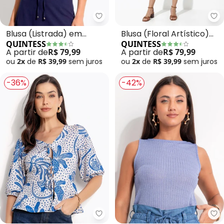
Quintess - Blusa (Listrada) em 
Qu
Blusa (Listrada) em
Blusa (Floral Artístico)
QUINTESS
QUINTESS
Malha de Viscose
em Malha de Viscose
A partir de
R$ 79,99
A partir de
R$ 79,99
ou
2x
de
R$ 39,99
sem
juros
ou
2x
de
R$ 39,99
sem
juros
-36%
-42%
Quintess - Blusa (Pontilhado Az
Qu