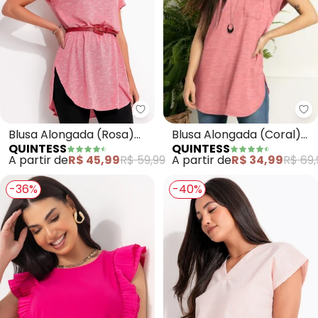
Qu
Quintess - Blusa Alongada (Ro
Blusa Alongada (Coral)
Blusa Alongada (Rosa)
QUINTESS
QUINTESS
com Decote V
com Barra
A partir de
R$ 34,99
R$ 69,
A partir de
R$ 45,99
R$ 59,99
Arrendondada
-36%
-40%