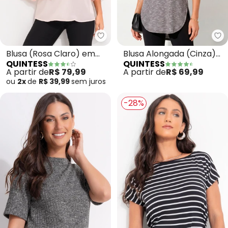
Quintess - Blusa (Rosa Claro) 
Qu
Blusa (Rosa Claro) em
Blusa Alongada (Cinza)
QUINTESS
QUINTESS
Crepe Plano
com Decote V
A partir de
R$ 79,99
A partir de
R$ 69,99
ou
2x
de
R$ 39,99
sem
juros
-28%