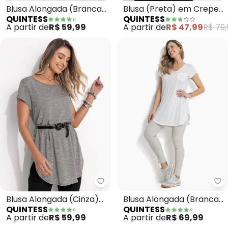
Blusa Alongada (Branca)
Blusa (Preta) em Crepe
QUINTESS
QUINTESS
com Barra Arredondada
Plano
A partir de
R$ 59,99
A partir de
R$ 47,99
R$ 79,
Quintess - Blusa Alongada (Ci
Qu
Blusa Alongada (Cinza)
Blusa Alongada (Branca)
QUINTESS
QUINTESS
com Barra
com Decote V
A partir de
R$ 59,99
A partir de
R$ 69,99
Arrendondada