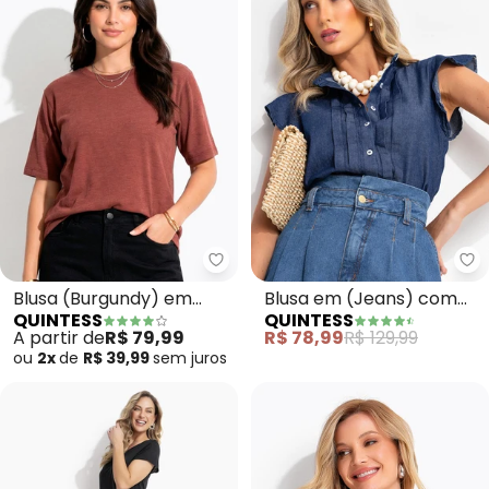
Quintess - Blusa (Burgundy) e
Qu
Blusa (Burgundy) em
Blusa em (Jeans) com
QUINTESS
QUINTESS
Malha Canelada
Pregas e Mangas em
A partir de
R$ 79,99
R$ 78,99
R$ 129,99
Babados
ou
2x
de
R$ 39,99
sem
juros