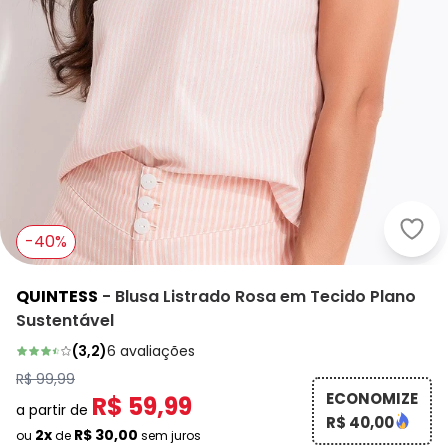
Quin
-40%
QUINTESS
-
Blusa Listrado Rosa em Tecido Plano
Sustentável
(
3,2
)
6
avaliações
R$ 99,99
ECONOMIZE
R$ 59,99
a partir de
R$ 40,00
2x
R$ 30,00
ou
de
sem juros