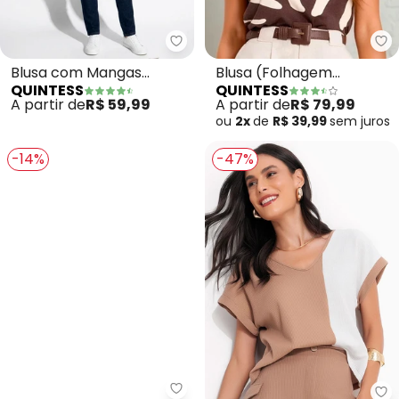
Quintess - Blusa com Mangas C
Qu
Blusa com Mangas
Blusa (Folhagem
QUINTESS
QUINTESS
Curtas (Marinho)
Orgânica) em Malha de
A partir de
R$ 59,99
A partir de
R$ 79,99
Viscose Crep
ou
2x
de
R$ 39,99
sem
juros
-14%
-47%