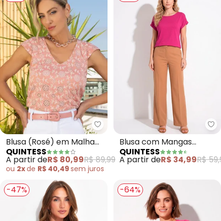
Quintess - Blusa (Rosé) em Malh
Qu
Blusa (Rosé) em Malha
Blusa com Mangas
QUINTESS
QUINTESS
Laise
Curtas (Fucsia)
A partir de
R$ 80,99
R$ 89,99
A partir de
R$ 34,99
R$ 59,
ou
2x
de
R$ 40,49
sem
juros
-47%
-64%