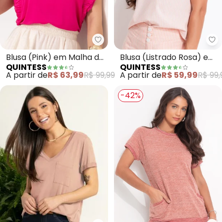
Quintess - Blusa (Pink) em Malh
Qu
Blusa (Pink) em Malha de
Blusa (Listrado Rosa) em
QUINTESS
QUINTESS
Viscose
Tecido Plano Sustentável
A partir de
R$ 63,99
R$ 99,99
A partir de
R$ 59,99
R$ 99,
-42%