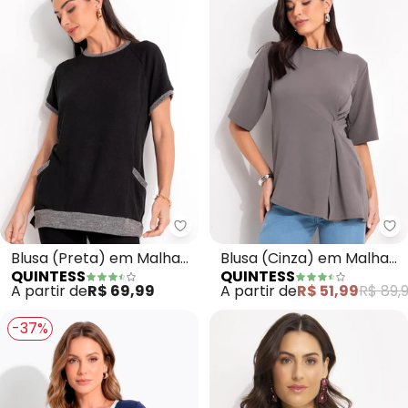
Quintess - Blusa (Preta) em Mal
Qu
Blusa (Preta) em Malha
Blusa (Cinza) em Malha
QUINTESS
QUINTESS
Tricô
Crepe
A partir de
R$ 69,99
A partir de
R$ 51,99
R$ 89,
-37%