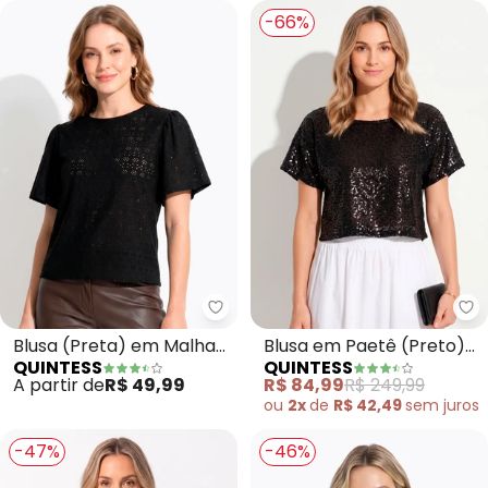
-66%
Quintess - Blusa (Preta) em Mal
Qu
Blusa (Preta) em Malha
Blusa em Paetê (Preto)
QUINTESS
QUINTESS
Laise
Soltinha
A partir de
R$ 49,99
R$ 84,99
R$ 249,99
ou
2x
de
R$ 42,49
sem
juros
-47%
-46%