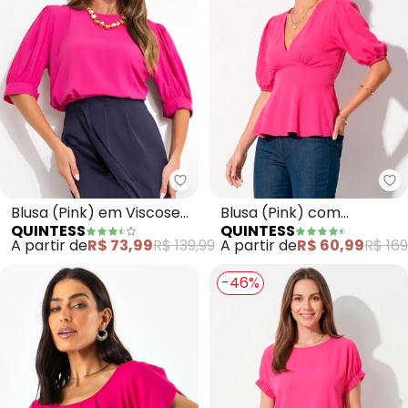
Quintess - Blusa (Pink) em Visc
Qu
Blusa (Pink) em Viscose
Blusa (Pink) com
QUINTESS
QUINTESS
Plana
Amarração Costas
A partir de
R$ 73,99
R$ 139,99
A partir de
R$ 60,99
R$ 169
-46%