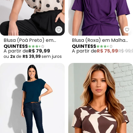
Quintess - Blusa (Poá Preto) e
Qu
Blusa (Poá Preto) em
Blusa (Roxa) em Malha
QUINTESS
QUINTESS
Malha de Viscose
de Viscose
A partir de
R$ 79,99
A partir de
R$ 75,99
R$ 99,
ou
2x
de
R$ 39,99
sem
juros