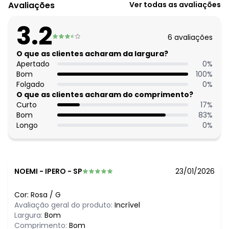
Código do produto: 3814783
Avaliações
Ver todas as avaliações
Comprimento da manga: Curta
Decote frente: V
3.2
Tecido: Tecido plano listrado sustentável 180g 100% fibras
6
avaliações
diversas tela
O que as clientes acharam da largura?
Histórico de preços
Apertado
0
%
Bom
100
%
O preço apresentado abaixo é o menor oferecido em
Folgado
0
%
algum dia do mês, para o menor tamanho disponível.
O que as clientes acharam do comprimento?
N/D*
agosto/2026
Curto
17
%
N/D*
julho/2026
Bom
83
%
N/D*
junho/2026
Longo
0
%
N/D*
maio/2026
N/D*
abril/2026
N/D*
março/2026
R$ 109,99
fevereiro/2026
NOEMI
-
IPERO - SP
23/01/2026
Cor:
Rosa
/
G
Avaliação geral do produto:
Incrível
Largura:
Bom
Comprimento:
Bom