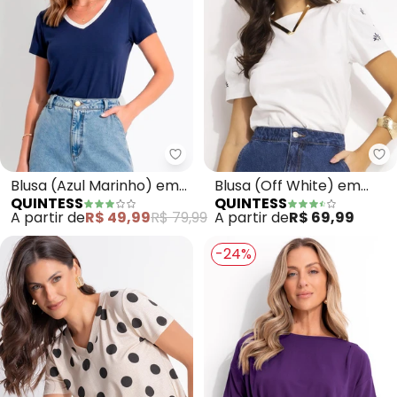
Quintess - Blusa (Azul Marinho
Qu
Blusa (Azul Marinho) em
Blusa (Off White) em
QUINTESS
QUINTESS
Malha de Viscose
Malha de Algodão
A partir de
R$ 49,99
R$ 79,99
A partir de
R$ 69,99
Penteado
-24%