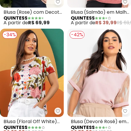
Quintess - Blusa (Rose) com De
Qu
Blusa (Rose) com Decote
Blusa (Salmão) em Malha
QUINTESS
QUINTESS
V e Bolso Frontal
Tricô
A partir de
R$ 69,99
A partir de
R$ 39,99
R$ 69,
-34%
-42%
Quintess - Blusa (Floral Off Whi
Qu
Blusa (Floral Off White)
Blusa (Devorê Rosé) em
QUINTESS
QUINTESS
em Malha Fria
Chiffon