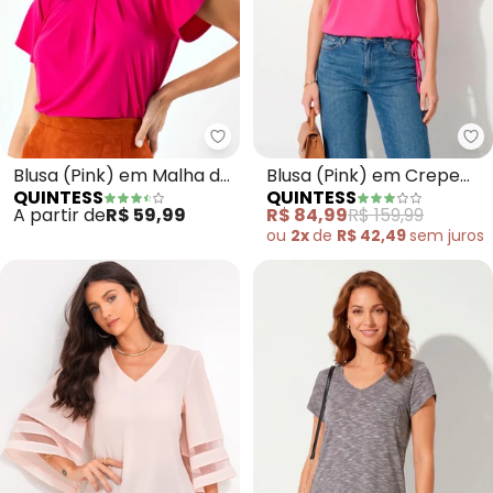
Quintess - Blusa (Pink) em Malh
Qu
Blusa (Pink) em Malha de
Blusa (Pink) em Crepe
QUINTESS
QUINTESS
Viscose
Plano
A partir de
R$ 59,99
R$ 84,99
R$ 159,99
ou
2x
de
R$ 42,49
sem
juros