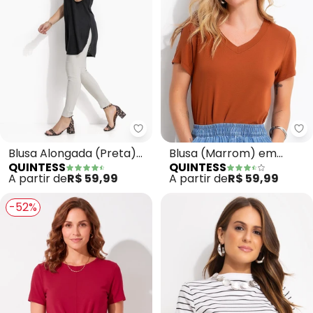
Quintess - Blusa Alongada (Pr
Qu
Blusa Alongada (Preta)
Blusa (Marrom) em
QUINTESS
QUINTESS
com Barra
Malha de Viscose
A partir de
R$ 59,99
A partir de
R$ 59,99
Arrendondada
-52%