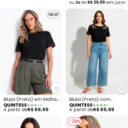
Malha de Viscose
ou
2x
de
R$ 39,99
sem
juros
Confortável
NEW
Quintess - Blusa (Preta) em Ma
Qu
Blusa (Preta) em Malha
Blusa (Preta) com
QUINTESS
QUINTESS
de Algodão
Bordado em Ramos
A partir de
R$ 69,99
A partir de
R$ 69,99
-39%