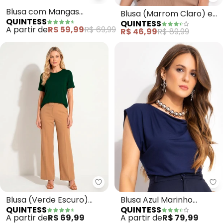
Quintess - Blusa com Mangas Cu
Qu
Blusa com Mangas
Blusa (Marrom Claro) em
QUINTESS
QUINTESS
Curtas (Preta)
Malha Texturizada
A partir de
R$ 59,99
R$ 69,99
R$ 46,99
R$ 89,99
Quintess - Blusa (Verde Escur
Qu
Blusa (Verde Escuro)
Blusa Azul Marinho
QUINTESS
QUINTESS
com Mangas Curtas
Decote Degagê em
A partir de
R$ 69,99
A partir de
R$ 79,99