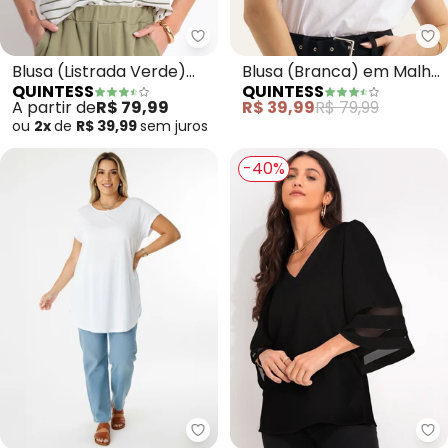
Quintess - Blusa (Listrada Verd
Qu
Blusa (Listrada Verde)
Blusa (Branca) em Malha
QUINTESS
QUINTESS
em Moletinho
de Algodão
A partir de
R$ 79,99
R$ 39,99
R$ 79,99
ou
2x
de
R$ 39,99
sem
juros
-40%
Quintess - Blusa Alongada (Br
Qu