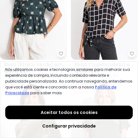
Quintess - Blusa (Étnico Verde
Qu
Blusa (Étnico Verde) em
Blusa (Quadriculada) em
Nós utilizamos cookies e tecnologias similares para melhorar sua
QUINTESS
QUINTESS
Malha Texturizada
Viscose Plana
A partir de
R$ 69,99
R$ 99,99
R$ 69,99
R$ 129,99
experiência de compra, incluindo conteúdo relevante e
publicidade personalizada. Ao continuar navegando, entendemos
que você está ciente e concorda com a nossa
Política de
-37%
-63%
Privacidade
para saber mais.
Aceitar todos os cookies
Configurar privacidade