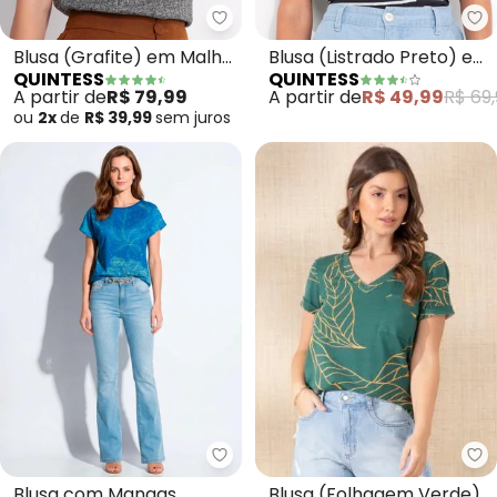
Quintess - Blusa (Grafite) em M
Qu
Blusa (Grafite) em Malha
Blusa (Listrado Preto) em
QUINTESS
QUINTESS
Tricô
Meia Malha Listrada
A partir de
R$ 79,99
A partir de
R$ 49,99
R$ 69,
ou
2x
de
R$ 39,99
sem
juros
Qu
Quintess - Blusa com Mangas C
Blusa (Folhagem Verde)
Blusa com Mangas