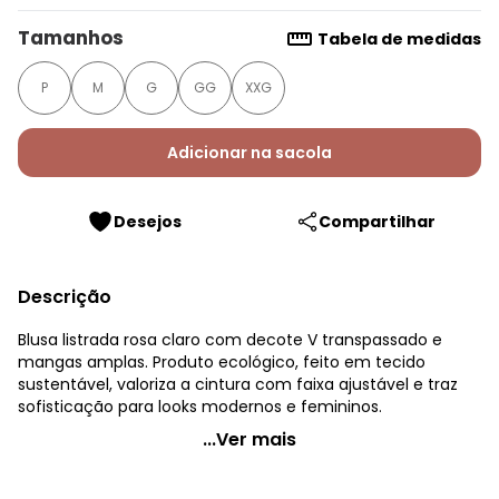
Tamanhos
Tabela de medidas
P
M
G
GG
XXG
Adicionar na sacola
Desejos
Compartilhar
Descrição
Blusa listrada rosa claro com decote V transpassado e
mangas amplas. Produto ecológico, feito em tecido
sustentável, valoriza a cintura com faixa ajustável e traz
sofisticação para looks modernos e femininos.
Quintess - Blusa Listrado Rosa em Tecido Plano
...Ver mais
Sustentável