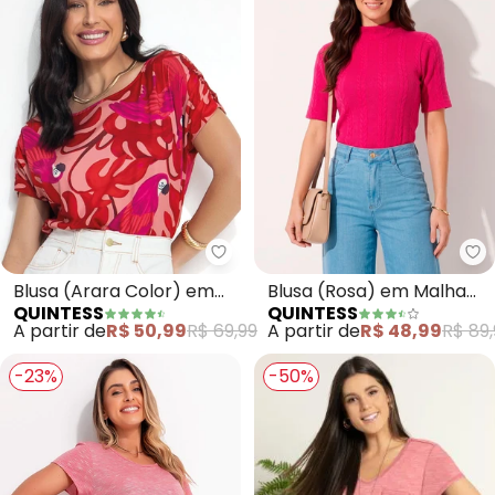
Quintess - Blusa (Arara Color) 
Qu
Blusa (Arara Color) em
Blusa (Rosa) em Malha
QUINTESS
QUINTESS
Malha Fria
Jacquard
A partir de
R$ 50,99
R$ 69,99
A partir de
R$ 48,99
R$ 89,
-23%
-50%