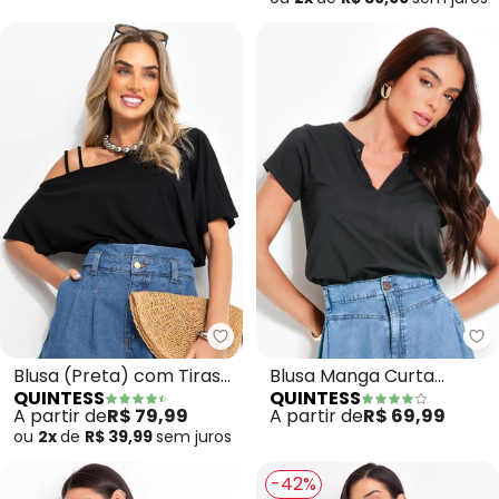
Quintess - Blusa (Preta) com T
Qu
Blusa (Preta) com Tiras
Blusa Manga Curta
QUINTESS
QUINTESS
no Ombro
(Preta)
A partir de
R$ 79,99
A partir de
R$ 69,99
ou
2x
de
R$ 39,99
sem
juros
-42%