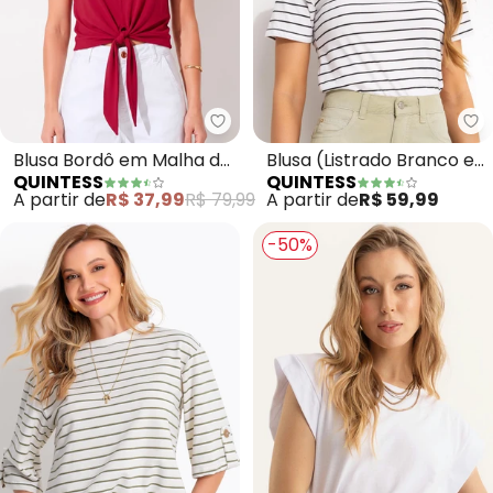
Quintess - Blusa Bordô em Malh
Qu
Blusa Bordô em Malha de
Blusa (Listrado Branco e
QUINTESS
QUINTESS
Viscose com Nó Frontal e
Preto) em Malha de
A partir de
R$ 37,99
R$ 79,99
A partir de
R$ 59,99
Manga Curta
Algodã
-50%