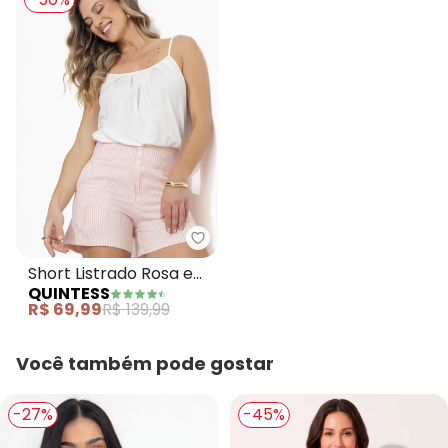
Quintess - Short Listrado Rosa 
Short Listrado Rosa em
QUINTESS
Tecido Plano
R$ 69,99
R$ 139,99
Sustentável
Você também pode gostar
-27%
-45%