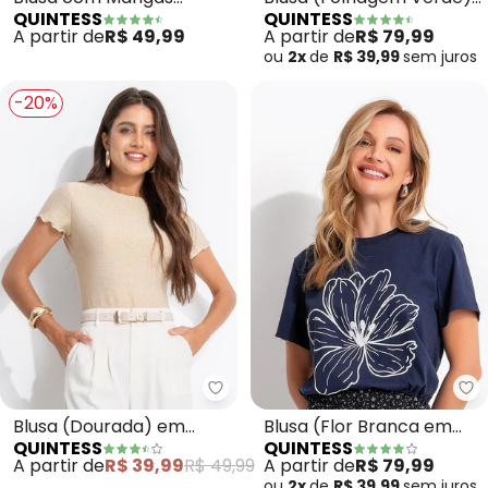
QUINTESS
QUINTESS
com Decote V e Bolso
Curtas (Oceano Azul)
A partir de
R$ 79,99
A partir de
R$ 49,99
ou
2x
de
R$ 39,99
sem
juros
-20%
Quintess - Blusa (Dourada) em 
Qu
Blusa (Dourada) em
Blusa (Flor Branca em
QUINTESS
QUINTESS
Lurex
Relevo) em Malha de
A partir de
R$ 39,99
R$ 49,99
A partir de
R$ 79,99
Algodão
ou
2x
de
R$ 39,99
sem
juros