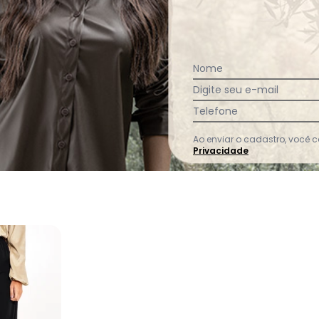
Comentário:
A blusa tem um 
cumprida do que 
achei que os ara
Nome
ok
Digite seu e-mail
Telefone
Ver todas as avaliações
Ao enviar o cadastro, você
Privacidade