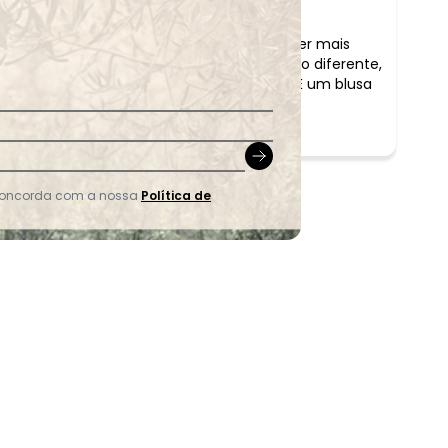
tamanho bom, não é curta, aparenta até ser mais
na foto do site. Eu imaginava ela um pouco diferente,
bescos tinha um leve brilho mas não tem. É um blusa
 concorda com a nossa
Política de