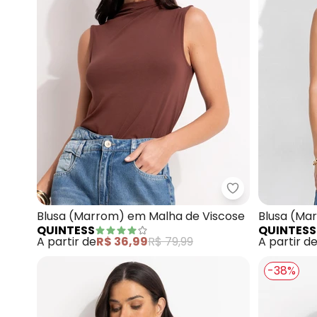
Quintess - Blu
Blusa (Marrom) em Malha de Viscose
Blusa (Ma
QUINTESS
QUINTESS
A partir de
R$ 36,99
R$ 79,99
A partir d
-38%