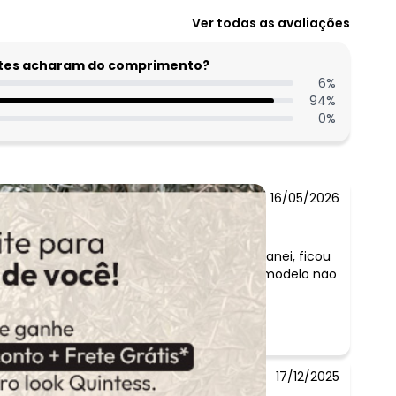
Ver todas as avaliações
entes acharam do comprimento?
6
%
94
%
0
%
16/05/2026
o:
era um pouco mais comprida, mas me enganei, ficou
 e um pouco justa, tenho 1,65 e 72 kg, e o modelo não
uem é mais gordinha, fica péssimo
17/12/2025