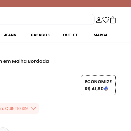
JEANS
CASACOS
OUTLET
MARCA
m em Malha Bordada
ECONOMIZE
R$ 41,50
m: QUINTESS19
er valor, usando o
 toda loja Quintess,