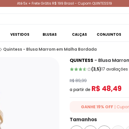
Até 5x + Frete Grátis R$ 199 Brasil - Cupom QUINTESS19
VESTIDOS
BLUSAS
CALÇAS
CONJUNTOS
Quintess - Blusa Marrom em Malha Bordada
QUINTESS
-
Blusa Marro
(
3,5
)
17
avaliações
R$ 89,99
R$ 48,49
a partir de
GANHE 19% OFF
| Cupo
Ganhe 19% OFF Extra em qualqu
Tamanhos
cupom: QUINTESS19. Válido para
até 07/08/2026.