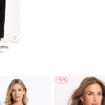
o Abstrato em Malha Bordada
Quintess - Calça Preto em Malha Crepe
alha
-57%