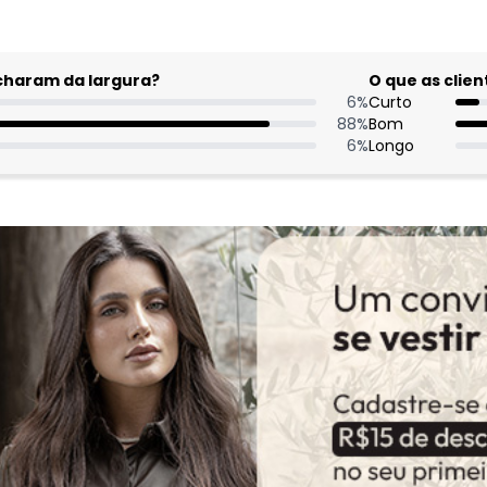
acharam da largura?
O que as cli
6
%
Curto
88
%
Bom
6
%
Longo
Comentári
Achei que 
muito curta
favorece q