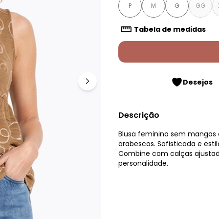
P
M
G
GG
Tabela de medidas
Desejos
Descrição
Blusa feminina sem mangas
arabescos. Sofisticada e estil
Combine com calças ajustada
personalidade.