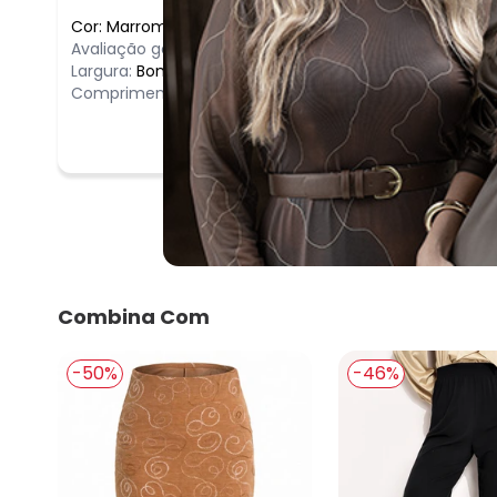
Cor:
Marrom
/
P
Avaliação geral do produto:
Bom
Largura:
Bom
Comprimento:
Bom
Combina Com
-50%
-46%