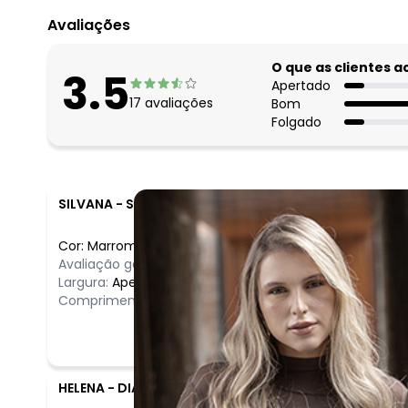
Avaliações
O que as clientes 
3.5
Apertado
17
avaliações
Bom
Folgado
SILVANA
-
SAO VICENTE - SP
Cor:
Marrom
/
GG
Avaliação geral do produto:
Péssimo
Largura:
Apertado
Comprimento:
Curto
HELENA
-
DIADEMA - SP