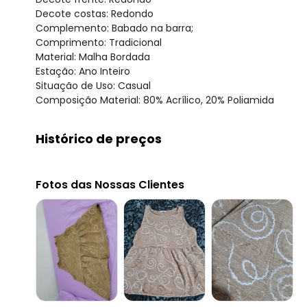
Decote costas: Redondo
Complemento: Babado na barra;
Comprimento: Tradicional
Material: Malha Bordada
Estação: Ano Inteiro
Situação de Uso: Casual
Composição Material: 80% Acrílico, 20% Poliamida
Histórico de preços
O preço apresentado abaixo é o menor oferecido em al
agosto/2026
Fotos das Nossas Clientes
julho/2026
junho/2026
maio/2026
abril/2026
março/2026
fevereiro/2026