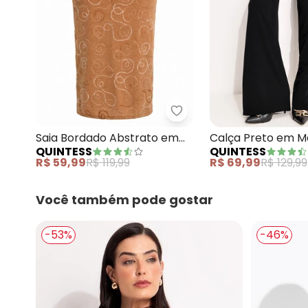
Quintess - Saia Bordad
Saia Bordado Abstrato em
Calça Preto em M
QUINTESS
QUINTESS
Malha Bordada
Crepe
R$ 59,99
R$ 119,99
R$ 69,99
R$ 129,99
Você também pode gostar
-53%
-46%