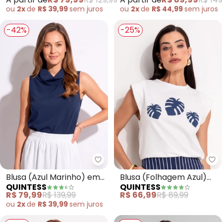
ou
2x
de
R$ 39,99
sem
juros
ou
2x
de
R$ 44,99
sem
juros
-42%
-25%
Quintess - Blusa (Azul Marinho
Qu
Blusa (Azul Marinho) em
Blusa (Folhagem Azul)
QUINTESS
QUINTESS
Crepe Plano
em Malha de Algodão
R$ 79,99
R$ 139,99
R$ 66,99
R$ 89,99
Penteado
ou
2x
de
R$ 39,99
sem
juros