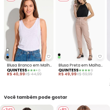
Quintess - Blusa Branco em Ma
Quint
Blusa Branco em Malha
Blusa Preta em Malha
QUINTESS
QUINTESS
Flamê
de Viscose com
R$ 40,99
R$ 44,99
R$ 49,99
R$ 69,99
Elastano
Você também pode gostar
-34%
-8%