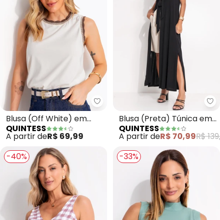
Quintess - Blusa (Off White) e
Qu
Blusa (Off White) em
Blusa (Preta) Túnica em
QUINTESS
QUINTESS
Malha de Algodão
Malha Crepe
A partir de
R$ 69,99
A partir de
R$ 70,99
R$ 139
-40%
-33%