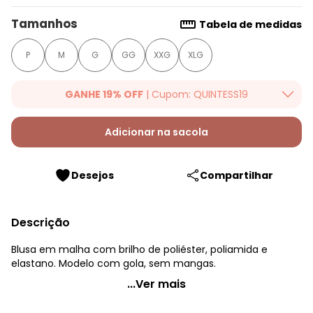
Tamanhos
Tabela de medidas
P
M
G
GG
XXG
XLG
GANHE 19% OFF
| Cupom: QUINTESS19
Ganhe 19% OFF Extra em qualquer valor, usando o cupom:
QUINTESS19. Válido para toda loja Quintess, até 07/08/2026.
Adicionar na sacola
Desejos
Compartilhar
Descrição
Blusa em malha com brilho de poliéster, poliamida e
elastano. Modelo com gola, sem mangas.
Quintess - Blusa Off White com Brilho
...Ver mais
Código do produto: 3600600