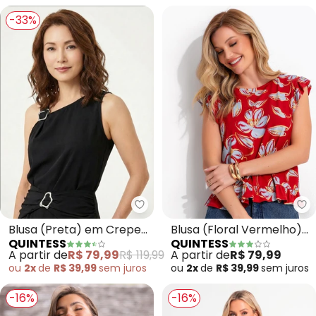
-33%
Quintess - Blusa (Preta) em Cr
Qu
Blusa (Preta) em Crepe
Blusa (Floral Vermelho)
QUINTESS
QUINTESS
Plano
em Malha de Viscolycra
A partir de
R$ 79,99
R$ 119,99
A partir de
R$ 79,99
ou
2x
de
R$ 39,99
sem
juros
ou
2x
de
R$ 39,99
sem
juros
-16%
-16%