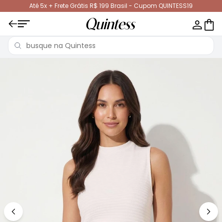
Até 5x + Frete Grátis R$ 199 Brasil - Cupom QUINTESS19