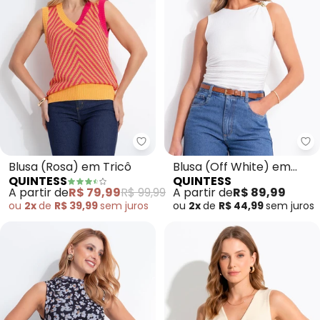
Quintess - Blusa (Rosa) em Tric
Qu
Blusa (Rosa) em Tricô
Blusa (Off White) em
QUINTESS
QUINTESS
Malha Texturizada
A partir de
R$ 79,99
R$ 99,99
A partir de
R$ 89,99
ou
2x
de
R$ 39,99
sem
juros
ou
2x
de
R$ 44,99
sem
juros