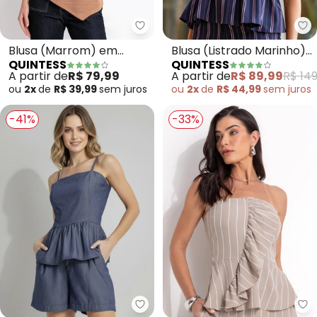
Quintess - Blusa (Marrom) em 
Qu
Blusa (Marrom) em
Blusa (Listrado Marinho)
QUINTESS
QUINTESS
Malha Texturizada
em Poliéster com
A partir de
R$ 79,99
A partir de
R$ 89,99
R$ 149
Elastano
ou
2x
de
R$ 39,99
sem
juros
ou
2x
de
R$ 44,99
sem
juros
-41%
-33%
Quintess - Blusa (Azul Escuro) 
Qu