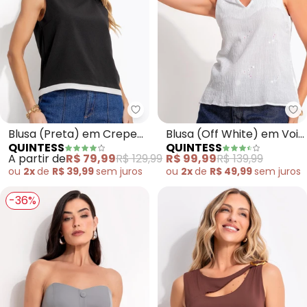
Quintess - Blusa (Preta) em Cr
Qu
Blusa (Preta) em Crepe
Blusa (Off White) em Voil
QUINTESS
QUINTESS
Plano
Bordado Paetê
A partir de
R$ 79,99
R$ 129,99
R$ 99,99
R$ 139,99
ou
2x
de
R$ 39,99
sem
juros
ou
2x
de
R$ 49,99
sem
juros
-36%