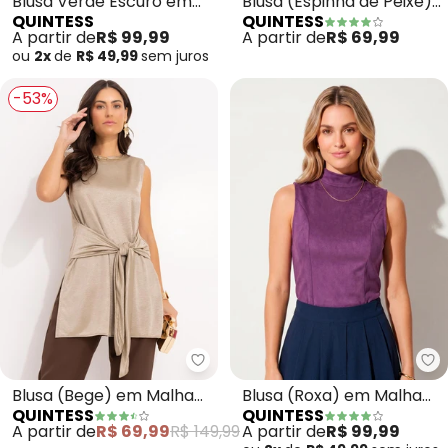
Blusa Verde Escuro em
Blusa (Espinha de Peixe)
QUINTESS
QUINTESS
Tecido de Alfaiataria
em Malha de Viscose
A partir de
R$ 99,99
A partir de
R$ 69,99
ou
2x
de
R$ 49,99
sem
juros
-53%
Quintess - Blusa (Bege) em Malh
Qu
Blusa (Bege) em Malha
Blusa (Roxa) em Malha
QUINTESS
QUINTESS
Illusione
Suede
A partir de
R$ 69,99
R$ 149,99
A partir de
R$ 99,99