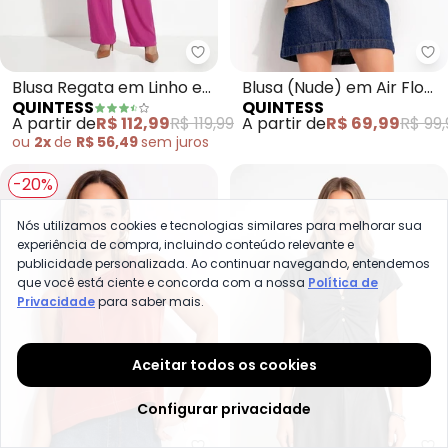
Quintess - Blusa Regata em Lin
Qu
Blusa Regata em Linho e
Blusa (Nude) em Air Flow
QUINTESS
QUINTESS
Viscose com Decote
de Poliéster
A partir de
R$ 112,99
R$ 119,99
A partir de
R$ 69,99
R$ 99,
Gota nas Costas
ou
2x
de
R$ 56,49
sem
juros
-20%
Nós utilizamos cookies e tecnologias similares para melhorar sua
experiência de compra, incluindo conteúdo relevante e
publicidade personalizada. Ao continuar navegando, entendemos
que você está ciente e concorda com a nossa
Política de
Privacidade
para saber mais.
Aceitar todos os cookies
Configurar privacidade