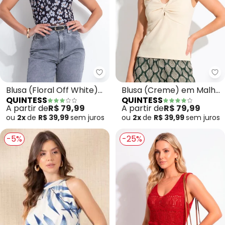
Quintess - Blusa (Floral Off Whi
Qu
Blusa (Floral Off White)
Blusa (Creme) em Malha
QUINTESS
QUINTESS
em Tule
Crepe
A partir de
R$ 79,99
A partir de
R$ 79,99
ou
2x
de
R$ 39,99
sem
juros
ou
2x
de
R$ 39,99
sem
juros
-5%
-25%