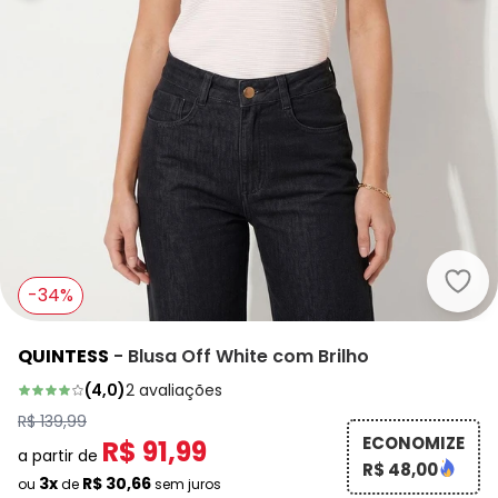
Quin
-34%
QUINTESS
-
Blusa Off White com Brilho
(
4,0
)
2
avaliações
R$ 139,99
ECONOMIZE
R$ 91,99
a partir de
R$ 48,00
3x
R$ 30,66
ou
de
sem juros