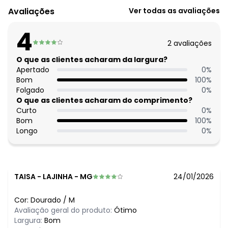
Decote frente: Com gola
Avaliações
Ver todas as avaliações
Tecido: Tricô
Composição: Conforme imagem etiqueta
4
2
avaliações
O que as clientes acharam da largura?
Apertado
0
%
Bom
100
%
Folgado
0
%
O que as clientes acharam do comprimento?
Curto
0
%
Bom
100
%
Longo
0
%
TAISA
-
LAJINHA - MG
24/01/2026
Cor:
Dourado
/
M
Avaliação geral do produto:
Ótimo
Largura:
Bom