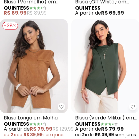
Blusa (Vermelho) em
Blusa (Off White) em
QUINTESS
QUINTESS
Malha Crepe
Malha de Viscose
R$ 69,99
R$ 89,99
A partir de
R$ 69,99
-38%
Quintess - Blusa Longa em Mal
Qu
Blusa Longa em Malha
Blusa (Verde Militar) em
QUINTESS
QUINTESS
Suede Marrom com
Malha Jacquard
A partir de
R$ 79,99
R$ 129,99
A partir de
R$ 79,99
Design Assimétrico
ou
2x
de
R$ 39,99
sem
juros
ou
2x
de
R$ 39,99
sem
juros