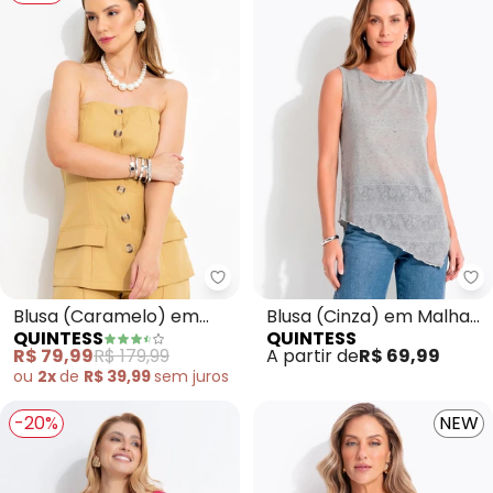
Quintess - Blusa (Caramelo) em 
Qu
Blusa (Caramelo) em
Blusa (Cinza) em Malha
QUINTESS
QUINTESS
Alfaiataria
Devorê
R$ 79,99
R$ 179,99
A partir de
R$ 69,99
ou
2x
de
R$ 39,99
sem
juros
-20%
NEW