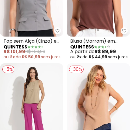
Quintess - Top sem Alça (Cinza)
Qu
Top sem Alça (Cinza) em
Blusa (Marrom) em
QUINTESS
QUINTESS
Alfaiataria
Malha de Viscose
R$ 101,99
R$ 159,99
A partir de
R$ 89,99
ou
2x
de
R$ 50,99
sem
juros
ou
2x
de
R$ 44,99
sem
juros
-5%
-30%