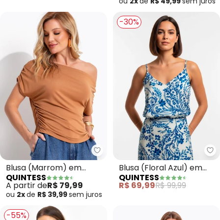
ou
2x
de
R$ 49,99
sem
juros
-30%
Quintess - Blusa (Marrom) em M
Qu
Blusa (Marrom) em
Blusa (Floral Azul) em
QUINTESS
QUINTESS
Malha Viscolycra
Viscose Plana
A partir de
R$ 79,99
R$ 69,99
R$ 99,99
ou
2x
de
R$ 39,99
sem
juros
-55%