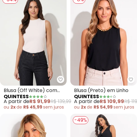
Quintess - Blusa (Off White) co
Qu
Blusa (Off White) com
Blusa (Preto) em Linho
QUINTESS
QUINTESS
Brilho
A partir de
R$ 91,99
R$ 139,99
A partir de
R$ 109,99
R$ 11
ou
2x
de
R$ 45,99
sem
juros
ou
2x
de
R$ 54,99
sem
juros
-49%