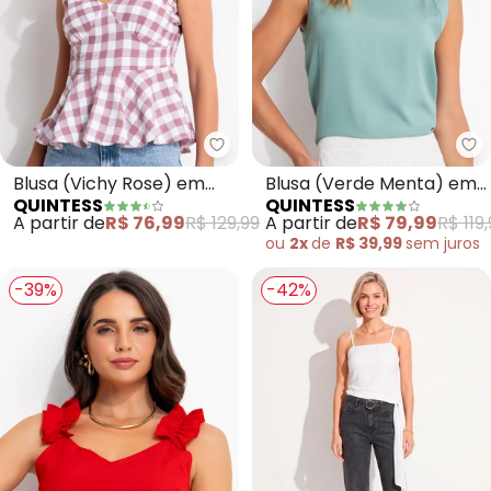
Quintess - Blusa (Vichy Rose) e
Qu
Blusa (Vichy Rose) em
Blusa (Verde Menta) em
QUINTESS
QUINTESS
Tecido Plano de Poliéster
Viscose Plana
A partir de
R$ 76,99
R$ 129,99
A partir de
R$ 79,99
R$ 119
ou
2x
de
R$ 39,99
sem
juros
-39%
-42%