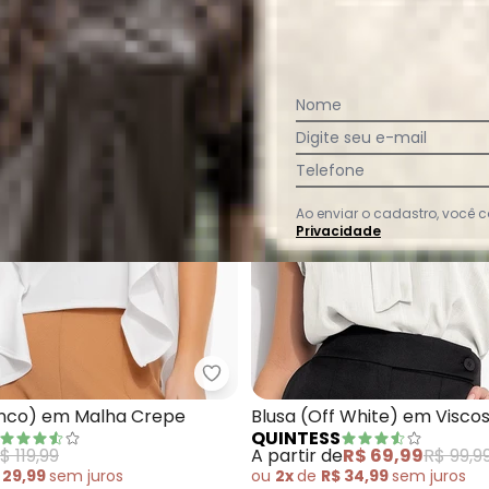
Nome
Digite seu e-mail
Telefone
Ao enviar o cadastro, você
Privacidade
sa (Off White) em Malha de Algodão Penteado
Quintess - Blusa (Branco) em M
anco) em Malha Crepe
Blusa (Off White) em Visco
QUINTESS
$ 119,99
A partir de
R$ 69,99
R$ 99,9
 29,99
sem
juros
ou
2x
de
R$ 34,99
sem
juros