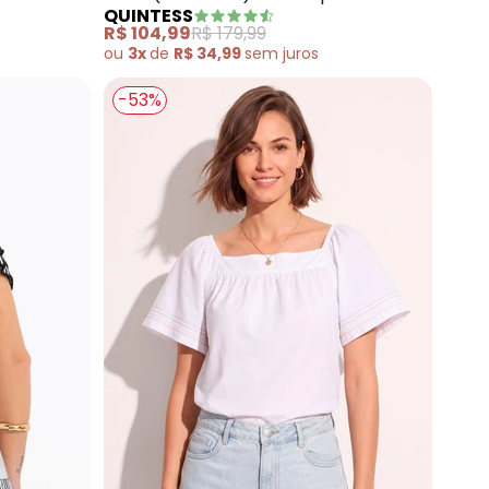
QUINTESS
R$ 104,99
R$ 179,99
ou
3x
de
R$ 34,99
sem
juros
-53%