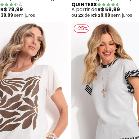
QUINTESS
Arredondada
e
R$ 79,99
A partir de
R$ 59,99
 39,99
sem
juros
ou
2x
de
R$ 29,99
sem
juros
-25%