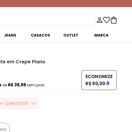
JEANS
CASACOS
OUTLET
MARCA
ite em Crepe Plano
ECONOMIZE
R$ 50,00
x
R$ 39,99
de
sem juros
m: QUINTESS19
er valor, usando o
 toda loja Quintess,
XXG