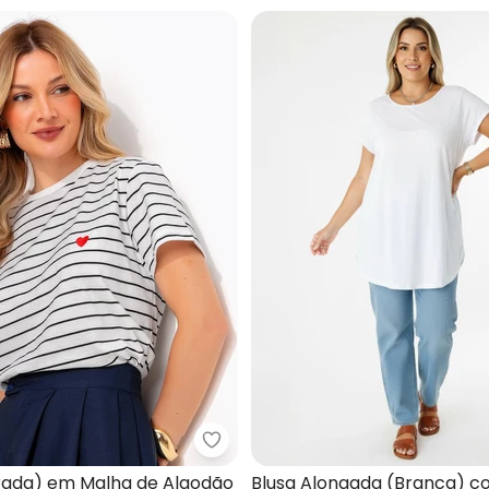
a (Listrada) em Malha de Viscose
Quintess - Blusa (Listrada) em 
trada) em Malha de Algodão
Blusa Alongada (Branca) c