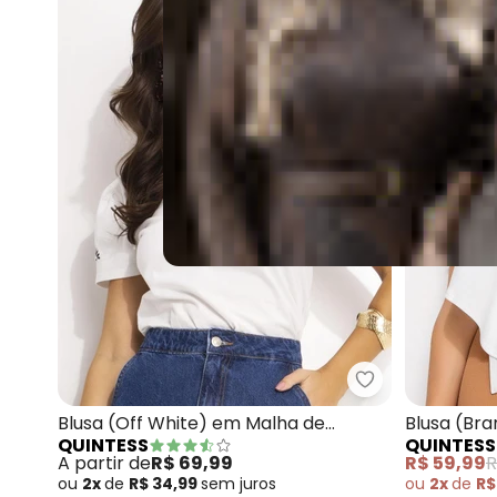
Quintess - Blu
Blusa (Off White) em Malha de
Blusa (Br
QUINTESS
QUINTESS
Algodão Penteado
A partir de
R$ 69,99
R$ 59,99
R
ou
2x
de
R$ 34,99
sem
juros
ou
2x
de
R$