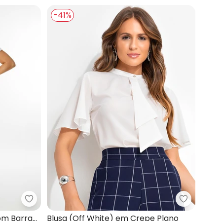
-41%
Malha de Algodão
Quintess - Blusa Alongada (Branca) com Barra 
Quintess 
om Barra
Blusa (Off White) em Crepe Plano