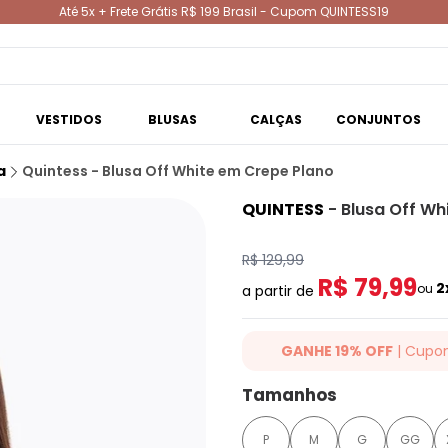
Até 5x + Frete Grátis R$ 199 Brasil - Cupom QUINTESS19
VESTIDOS
BLUSAS
CALÇAS
CONJUNTOS
a
Quintess - Blusa Off White em Crepe Plano
QUINTESS
-
Blusa Off Wh
R$ 129,99
R$ 79,99
2
ou
a partir de
GANHE 19% OFF
| Cupo
Ganhe 19% OFF Extra em qualqu
Tamanhos
cupom: QUINTESS19. Válido para
até 07/08/2026.
P
M
G
GG