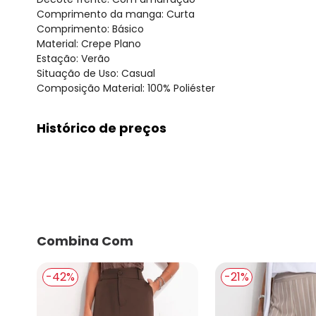
Comprimento da manga: Curta
Comprimento: Básico
Material: Crepe Plano
Estação: Verão
Situação de Uso: Casual
Composição Material: 100% Poliéster
Histórico de preços
O preço apresentado abaixo é o menor oferecido em al
agosto/2026
julho/2026
junho/2026
maio/2026
abril/2026
Combina Com
março/2026
fevereiro/2026
-42%
-21%