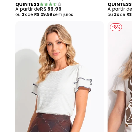
QUINTESS
QUINTESS
A partir de
R$ 59,99
A partir d
ou
2x
de
R$ 29,99
sem
juros
ou
2x
de
R$
-8%