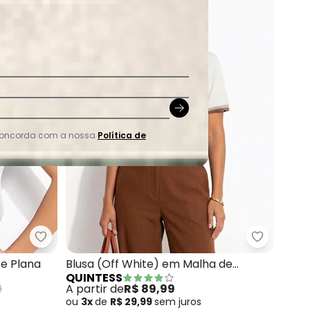
 concorda com a nossa
Política de
alha Crepe
Quintess - Blusa (Off White) em Viscose Plana
Quintess 
se Plana
Blusa (Off White) em Malha de
QUINTESS
Algodão
9
A partir de
R$ 89,99
ou
3x
de
R$ 29,99
sem
juros