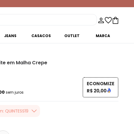
JEANS
CASACOS
OUTLET
MARCA
ite em Malha Crepe
ECONOMIZE
R$ 20,00
,00
sem juros
m: QUINTESS19
er valor, usando o
 toda loja Quintess,