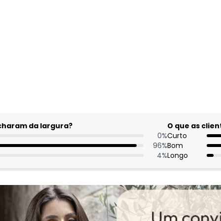
acharam da largura?
O que as cli
0
%
Curto
96
%
Bom
4
%
Longo