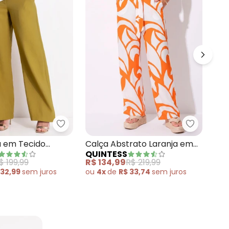
 Listrado Bege em Moletinho Eco Listrado
Quintess - Calça Oliva em Tecido Viscose
Quintess 
Cal
a em Tecido
Calça Abstrato Laranja em
QU
QUINTESS
Ja
om Elastano
Viscose Plana
R$ 
$ 199,99
R$ 134,99
R$ 219,99
ou
 32,99
sem
juros
ou
4x
de
R$ 33,74
sem
juros