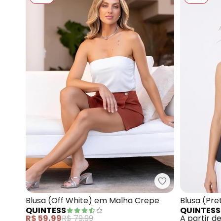
Quintess - Blu
Blusa (Off White) em Malha Crepe
Blusa (Pr
QUINTESS
QUINTESS
R$ 59,99
R$ 79,99
A partir d