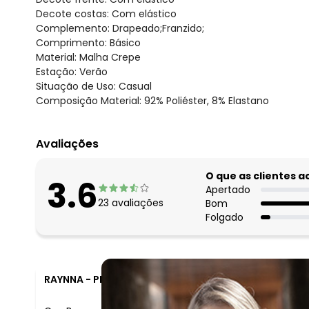
Decote costas: Com elástico
Complemento: Drapeado;Franzido;
Comprimento: Básico
Material: Malha Crepe
Estação: Verão
Situação de Uso: Casual
Composição Material: 92% Poliéster, 8% Elastano
Avaliações
O que as clientes 
3.6
Apertado
23
avaliações
Bom
Folgado
RAYNNA
-
PERDIZES - MG