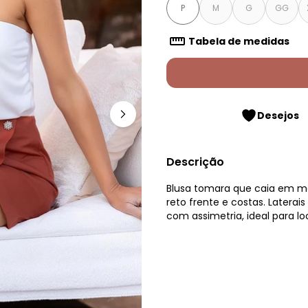
P
M
G
GG
Tabela de medidas
Desejos
Descrição
Blusa tomara que caia em ma
reto frente e costas. Laterai
com assimetria, ideal para l