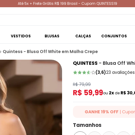
Até 5x + Frete Grátis R$ 199 Brasil - Cupom QUINTESS19
VESTIDOS
BLUSAS
CALÇAS
CONJUNTOS
Quintess - Blusa Off White em Malha Crepe
QUINTESS
-
Blusa Off Wh
(
3,6
)
23
avaliações
R$ 79,99
R$ 59,99
2x
R$ 30
ou
de
GANHE 19% OFF
| Cupo
Ganhe 19% OFF Extra em qualqu
Tamanhos
cupom: QUINTESS19. Válido para
até 07/08/2026.