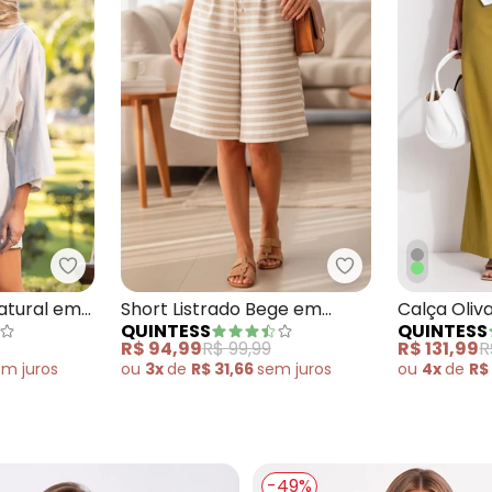
Ferrugem em Crepe Plano
Quintess - Kimono Listrado Natural em Linho
Quintess - Short
atural em
Short Listrado Bege em
Calça Oliv
QUINTESS
QUINTESS
Moletinho Eco Listrado
Viscose c
R$ 94,99
R$ 99,99
R$ 131,99
R
em
juros
ou
3x
de
R$ 31,66
sem
juros
ou
4x
de
R$
-49%