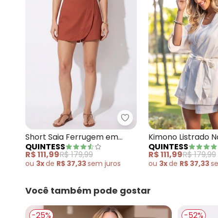
Quintess - Short Saia 
Short Saia Ferrugem em
Kimono Listrado N
QUINTESS
QUINTESS
Crepe Plano
Linho
R$ 111,99
R$ 179,99
R$ 111,99
R$ 179,99
ou
3x
de
R$ 37,33
sem
juros
ou
3x
de
R$ 37,33
s
Você também pode gostar
-25%
-52%