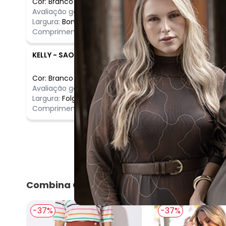
Cor:
Branco
/
GG
Comentário
Avaliação geral do produto:
Ótimo
Ótimo
Largura:
Bom
Comprimento:
Bom
KELLY
-
SAO PAULO - SP
Cor:
Branco
/
GG
Comentário
Avaliação geral do produto:
Incrível
Incrível
Largura:
Folgado
Comprimento:
Bom
Combina Com
-37%
-37%