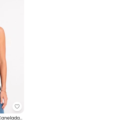
lha Crepe
Quintess - Blusa (Marrom) em Malha Canelada c
Canelada