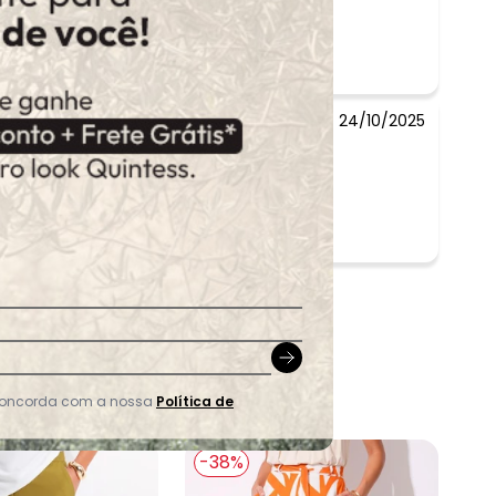
24/10/2025
 concorda com a nossa
Política de
-38%
-