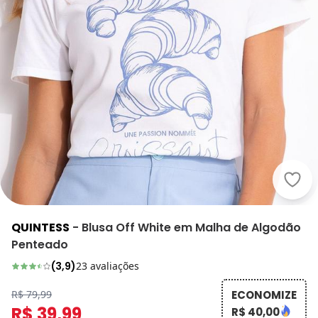
Quin
QUINTESS
-
Blusa Off White em Malha de Algodão
Penteado
(
3,9
)
23
avaliações
R$ 79,99
ECONOMIZE
R$ 39,99
R$ 40,00