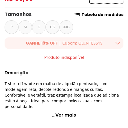
Tamanhos
Tabela de medidas
P
M
G
GG
XXG
GANHE 19% OFF
| Cupom: QUINTESS19
Ganhe 19% OFF Extra em qualquer valor, usando o cupom:
Produto indisponível
QUINTESS19. Válido para toda loja Quintess, até 07/08/2026.
Descrição
T-shirt off white em malha de algodão penteado, com
modelagem reta, decote redondo e mangas curtas.
Confortável e versátil, traz estampa localizada que adiciona
estilo à peça. Ideal para compor looks casuais com
personalidade.
Quintess - Blusa Off White em Malha de Algodão
...Ver mais
Penteado