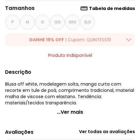
Tamanhos
Tabela de medidas
P
M
G
GG
XXG
XLG
GANHE 19% OFF
| Cupom: QUINTESS19
Ganhe 19% OFF Extra em qualquer valor, usando o cupom:
Produto indisponível
QUINTESS19. Válido para toda loja Quintess, até 07/08/2026.
Descrição
Blusa off white, modelagem solta, manga curta com
recorte em tule de poá, comprimento tradicional, material
malha de viscose com elastano. Tendência:
materiais/tecidos transparência.
Quintess - Blusa Off White em Malha de Viscose
...Ver mais
Código do produto: 3670890
Modelagem: Solta
Avaliações
Ver todas as avaliações
Decote frente: Redondo