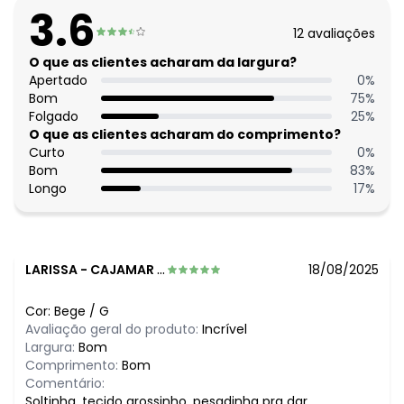
Comprimento da manga: Curta
3.6
Comprimento: Tradicional
12
avaliações
Material: Malha de Viscose com Elastano
Estação: Ano Inteiro
O que as clientes acharam da largura?
Situação de Uso: Casual
Apertado
0
%
Composição Material: 96% Viscose, 4% Elastano
Bom
75
%
Folgado
25
%
Histórico de preços
O que as clientes acharam do comprimento?
Curto
0
%
O preço apresentado abaixo é o menor oferecido em
Bom
83
%
algum dia do mês, para o menor tamanho disponível.
Longo
17
%
N/D*
agosto/2026
N/D*
julho/2026
N/D*
junho/2026
N/D*
maio/2026
N/D*
abril/2026
LARISSA
-
CAJAMAR - SP
18/08/2025
N/D*
março/2026
N/D*
fevereiro/2026
Cor:
Bege
/
G
Avaliação geral do produto:
Incrível
Largura:
Bom
Comprimento:
Bom
Comentário:
Soltinha, tecido grossinho, pesadinha pra dar