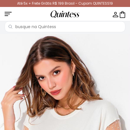
Até 5x + Frete Grátis R$ 199 Brasil - Cupom QUINTESS19