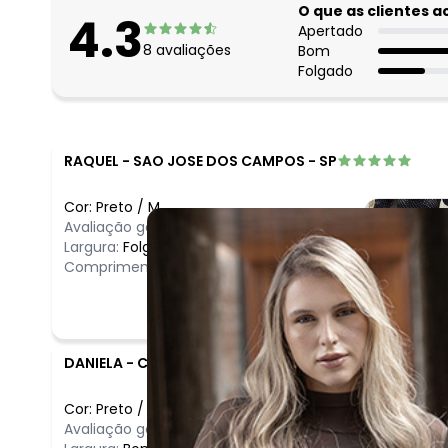
O que as clientes 
4.3
Apertado
8
avaliações
Bom
Folgado
RAQUEL
-
SAO JOSE DOS CAMPOS - SP
Cor:
Preto
/
M
Avaliação geral do produto:
Incrível
Largura:
Folgado
Comprimento:
Bom
DANIELA
-
CONTAGEM - MG
Cor:
Preto
/
G
Comentário
Avaliação geral do produto:
Incrível
Linda e atem