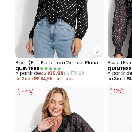
Quintess - Blu
Blusa (Poá Preto) em Viscose Plana
Blusa (Flo
QUINTESS
QUINTESS
A partir de
R$ 109,99
R$ 179,99
A partir d
ou
2x
de
R$ 54,99
sem
juros
ou
3x
de
R$
-44%
-12%