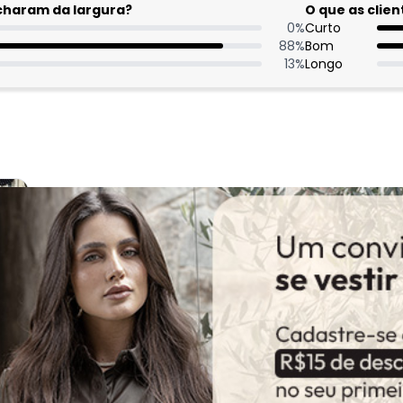
acharam da largura?
O que as cli
0
%
Curto
88
%
Bom
13
%
Longo
:
poral! Perfeita e fresquinha.