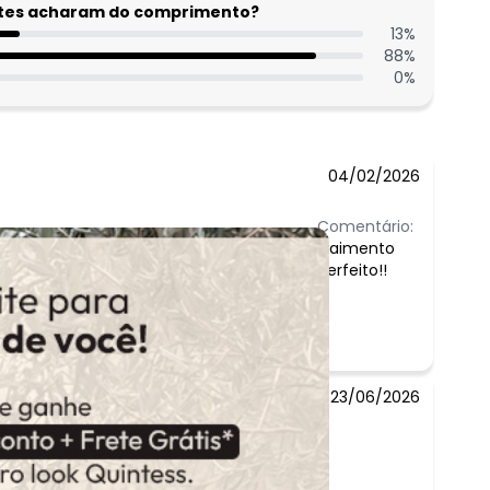
entes acharam do comprimento?
13
%
88
%
0
%
04/02/2026
Comentário:
Caimento
perfeito!!
23/06/2026