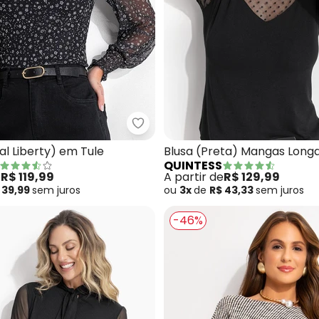
sa (Poá Preto) em Viscose Plana
Quintess - Blusa (Floral Liberty)
ral Liberty) em Tule
Blusa (Preta) Mangas Long
QUINTESS
Transparência
e
R$ 119,99
A partir de
R$ 129,99
 39,99
sem
juros
ou
3x
de
R$ 43,33
sem
juros
-46%