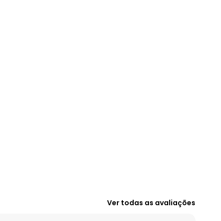
R$ 139,99
R$ 129,99
R$ 129,99
R$ 159,99
R$ 149,99
R$ 169,99
R$ 164,99
Ver todas as avaliações