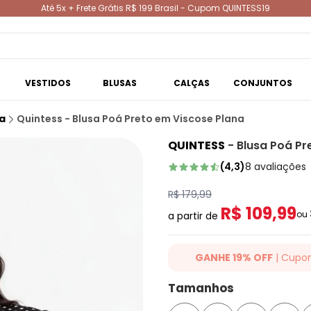
Até 5x + Frete Grátis R$ 199 Brasil - Cupom QUINTESS19
VESTIDOS
BLUSAS
CALÇAS
CONJUNTOS
a
Quintess - Blusa Poá Preto em Viscose Plana
QUINTESS
-
Blusa Poá Pr
(
4,3
)
8
avaliações
R$ 179,99
R$ 109,99
ou
a partir de
GANHE 19% OFF
| Cupo
Ganhe 19% OFF Extra em qualqu
Tamanhos
cupom: QUINTESS19. Válido para
até 07/08/2026.