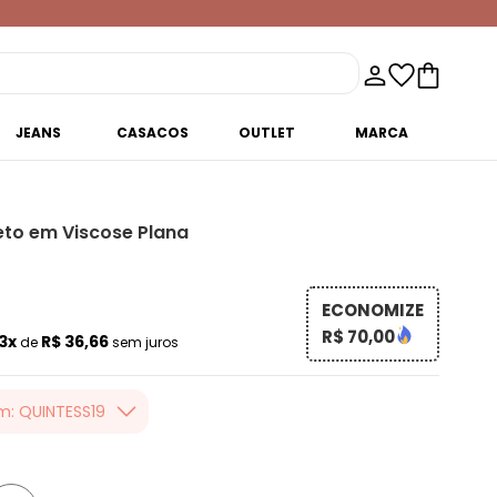
JEANS
CASACOS
OUTLET
MARCA
eto em Viscose Plana
ECONOMIZE
R$ 70,00
3x
R$ 36,66
de
sem juros
m: QUINTESS19
er valor, usando o
 toda loja Quintess,