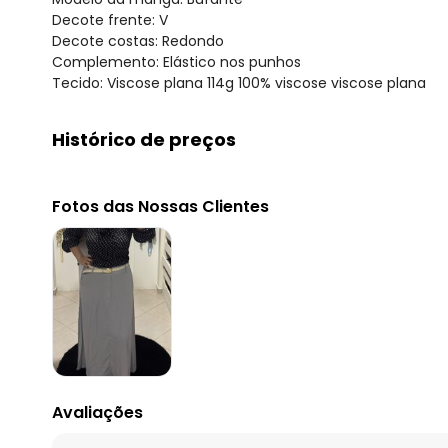
Decote frente: V
Decote costas: Redondo
Complemento: Elástico nos punhos
Tecido: Viscose plana 114g 100% viscose viscose plana
Histórico de preços
O preço apresentado abaixo é o menor oferecido em al
agosto/2026
Fotos das Nossas Clientes
julho/2026
junho/2026
maio/2026
abril/2026
março/2026
fevereiro/2026
Avaliações