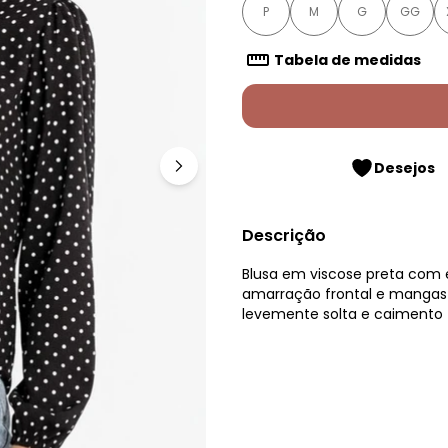
P
M
G
GG
Tabela de medidas
Desejos
Descrição
Blusa em viscose preta com 
amarração frontal e mangas
levemente solta e caimento 