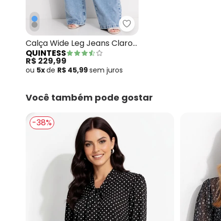
Quintess - Calça Wide L
Calça Wide Leg Jeans Claro
QUINTESS
em Jeans
R$ 229,99
ou
5x
de
R$ 45,99
sem
juros
Você também pode gostar
-38%