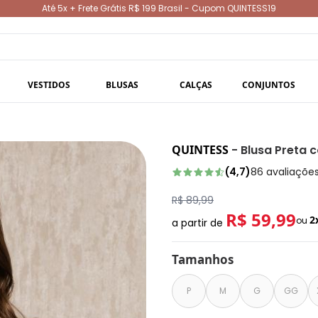
Até 5x + Frete Grátis R$ 199 Brasil - Cupom QUINTESS19
VESTIDOS
BLUSAS
CALÇAS
CONJUNTOS
QUINTESS
-
Blusa Preta 
(
4,7
)
86
avaliaçõe
R$ 89,99
R$ 59,99
2
ou
a partir de
Tamanhos
P
M
G
GG