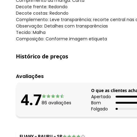
Comprimento da manga: Curta
Decote frente: Redondo
Decote costas: Redondo
Complemento: Leve transparência; recorte central nas 
Observação: Detalhes com transparências
Tecido: Malha
Composição: Conforme imagem etiqueta
Histórico de preços
O preço apresentado abaixo é o menor oferecido em al
agosto/2026
Avaliações
julho/2026
junho/2026
O que as clientes ach
4.7
maio/2026
Apertado
86
avaliações
Bom
abril/2026
Folgado
março/2026
fevereiro/2026
ELIANY
-
BAURU - SP