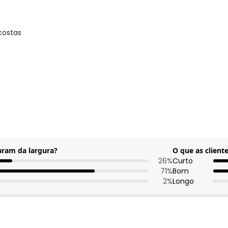
costas
gum dia do mês, para o menor tamanho disponível.
aram da largura?
O que as clien
26
%
Curto
71
%
Bom
2
%
Longo