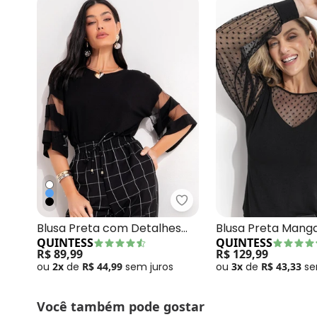
Quintess - Blusa Preta
Blusa Preta com Detalhes
Blusa Preta Mang
QUINTESS
QUINTESS
em Tule nas Mangas
com Transparênc
R$ 89,99
R$ 129,99
ou
2x
de
R$ 44,99
sem
juros
ou
3x
de
R$ 43,33
s
Você também pode gostar