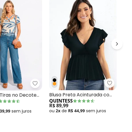
Quintess 
sparência
 Preta com Tiras no Ombro
Quintess - Blusa com Tiras no Decote Fo
Blu
Blusa Preta Acinturada com
Tiras no Decote
QU
QUINTESS
Babados
Azul
R$ 
R$ 89,99
ou
2x
de
R$ 44,99
sem
juros
 39,99
sem
juros