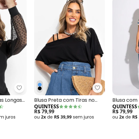
 com Detalhes em Tule nas Mangas
Quintess - Blusa Preta Mangas Longas com Tran
Quintess - Blusa
as Longas
Blusa Preta com Tiras no
Blusa com 
QUINTESS
QUINTESS
ia
Ombro
Folhagem 
R$ 79,99
R$ 79,99
em
juros
ou
2x
de
R$ 39,99
sem
juros
ou
2x
de
R$