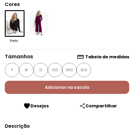
Cores
Preta
Tamanhos
Tabela de medidas
P
M
G
GG
XXG
XLG
Adicionar na sacola
Desejos
Compartilhar
Descrição