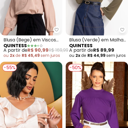
Quintess - Blusa (Bege) em Vis
Qu
Blusa (Bege) em Viscose
Blusa (Verde) em Malha
QUINTESS
QUINTESS
Plana
Tricot
A partir de
R$ 90,99
R$ 169,99
A partir de
R$ 89,99
ou
2x
de
R$ 45,49
sem
juros
ou
2x
de
R$ 44,99
sem
juros
-55%
-50%