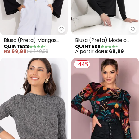
Quintess - Blusa (Preta) Mang
Qu
Blusa (Preta) Mangas
Blusa (Preta) Modelo
QUINTESS
QUINTESS
Longas com Vazado no
Mullet com Mangas
R$ 69,99
R$ 149,99
A partir de
R$ 69,99
Decote
Longas
-44%