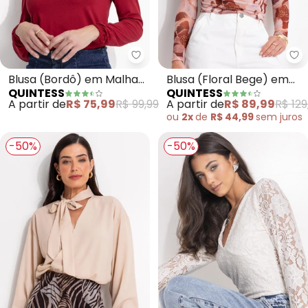
Quintess - Blusa (Bordô) em Ma
Qu
Blusa (Bordô) em Malha
Blusa (Floral Bege) em
QUINTESS
QUINTESS
de Viscose
Tule
A partir de
R$ 75,99
R$ 99,99
A partir de
R$ 89,99
R$ 129
ou
2x
de
R$ 44,99
sem
juros
-50%
-50%