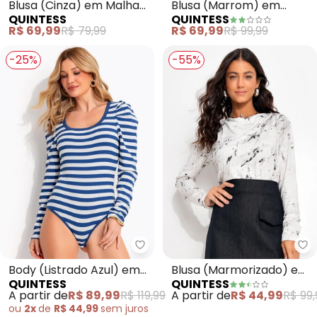
Blusa (Cinza) em Malha
Blusa (Marrom) em
QUINTESS
QUINTESS
Fria
Malha Canelada
R$ 69,99
R$ 79,99
R$ 69,99
R$ 99,99
-25%
-55%
Quintess - Body (Listrado Azul
Qu
Body (Listrado Azul) em
Blusa (Marmorizado) em
QUINTESS
QUINTESS
Malha Canelada
Poliflex
A partir de
R$ 89,99
R$ 119,99
A partir de
R$ 44,99
R$ 99,
ou
2x
de
R$ 44,99
sem
juros