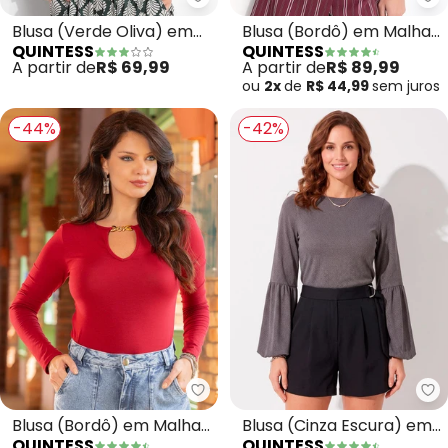
Quintess - Blusa (Verde Oliva)
Qu
Blusa (Verde Oliva) em
Blusa (Bordô) em Malha
QUINTESS
QUINTESS
Malha de Viscose
Texturizada
A partir de
R$ 69,99
A partir de
R$ 89,99
ou
2x
de
R$ 44,99
sem
juros
-44%
-42%
Quintess - Blusa (Bordô) em Ma
Qu
Blusa (Bordô) em Malha
Blusa (Cinza Escura) em
QUINTESS
QUINTESS