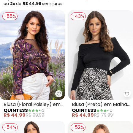
ou
2x
de
R$ 44,99
sem
juros
-55%
-43%
Quintess - Blusa (Floral Paisle
Qu
Blusa (Floral Paisley) em
Blusa (Preto) em Malha
QUINTESS
QUINTESS
Malha com Elastano
Suede
R$ 44,99
R$ 99,99
R$ 44,99
R$ 79,99
-54%
-52%