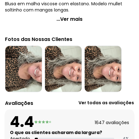
Blusa em malha viscose com elastano. Modelo mullet
soltinho com mangas longas.
Quintess - Blusa Preta Modelo Mullet com Mangas
...Ver mais
Longas
Código do produto: 1400182
Fotos das Nossas Clientes
Modelagem: Solto
Modelo: Mullet
Comprimento da manga: Longa
Decote frente: Redondo
Decote costas: Redondo
Tecido: Viscose com elastano
Composição: 96% viscose e 4% elastano
Avaliações
Ver todas as avaliações
4.4
1647
avaliações
O que as clientes acharam da largura?
Apertado
4
%