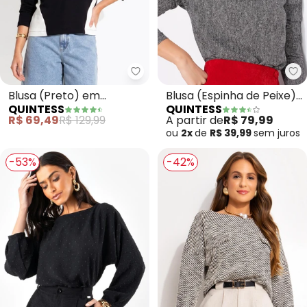
Quintess - Blusa (Preto) em Mo
Qu
Blusa (Preto) em
Blusa (Espinha de Peixe)
QUINTESS
QUINTESS
Molecotton
em Malha de Viscose
R$ 69,49
R$ 129,99
A partir de
R$ 79,99
ou
2x
de
R$ 39,99
sem
juros
-53%
-42%