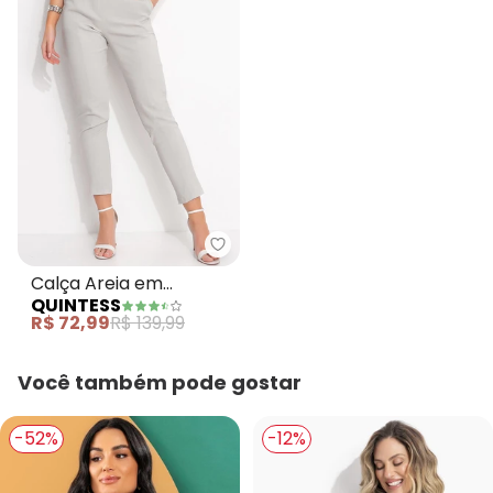
Quintess - Calça Areia em Beng
Calça Areia em
QUINTESS
Bengaline
R$ 72,99
R$ 139,99
Você também pode gostar
-52%
-12%