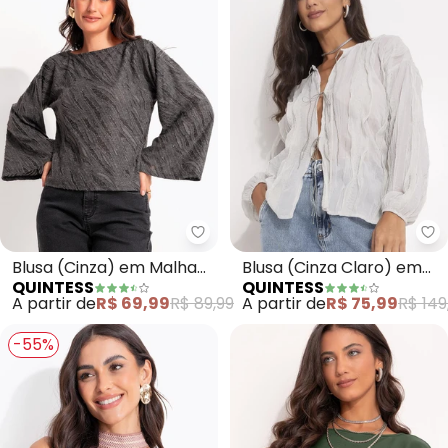
Quintess - Blusa (Cinza) em M
Qu
Blusa (Cinza) em Malha
Blusa (Cinza Claro) em
QUINTESS
QUINTESS
Jacquard com Textura
Crepe Plano
A partir de
R$ 69,99
R$ 89,99
A partir de
R$ 75,99
R$ 149
-55%