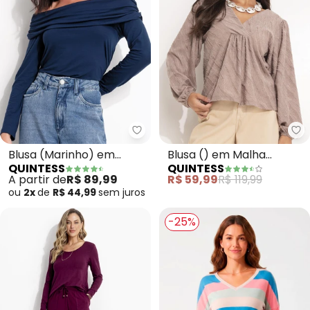
Quintess - Blusa (Marinho) em 
Qu
Blusa (Marinho) em
Blusa () em Malha
QUINTESS
QUINTESS
Malha de Viscose
Jacquard com Textura
A partir de
R$ 89,99
R$ 59,99
R$ 119,99
ou
2x
de
R$ 44,99
sem
juros
-25%