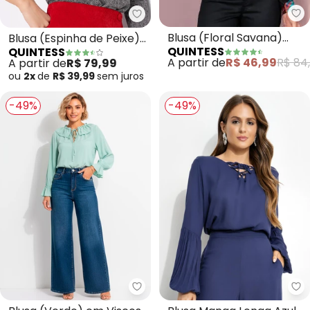
Qu
Quintess - Blusa (Espinha de Pe
Blusa (Floral Savana)
Blusa (Espinha de Peixe)
QUINTESS
QUINTESS
com Mangas Bufantes
em Malha de Viscose
A partir de
R$ 46,99
R$ 84
A partir de
R$ 79,99
ou
2x
de
R$ 39,99
sem
juros
-49%
-49%
Quintess - Blusa (Verde) em Vi
Qu