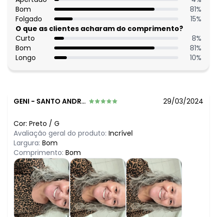
Bom
81
%
Folgado
15
%
O que as clientes acharam do comprimento?
Curto
8
%
Bom
81
%
Longo
10
%
GENI
-
SANTO ANDRE - SP
29/03/2024
Cor:
Preto
/
G
Avaliação geral do produto:
Incrível
Largura:
Bom
Comprimento:
Bom