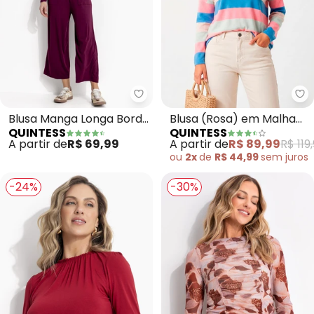
Quintess - Blusa Manga Longa 
Qu
Blusa Manga Longa Bordô
Blusa (Rosa) em Malha
QUINTESS
QUINTESS
em Malha de Viscose
Peluciada
A partir de
R$ 69,99
A partir de
R$ 89,99
R$ 119
com Barra Arredondada
ou
2x
de
R$ 44,99
sem
juros
-24%
-30%