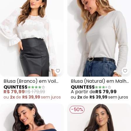
Quintess - Blusa (Branco) em V
Qu
Blusa (Branco) em Voil
Blusa (Natural) em Malha
QUINTESS
QUINTESS
Devorê
de Algodão
R$ 79,99
R$ 179,99
A partir de
R$ 79,99
ou
2x
de
R$ 39,99
sem
juros
ou
2x
de
R$ 39,99
sem
juros
-50%