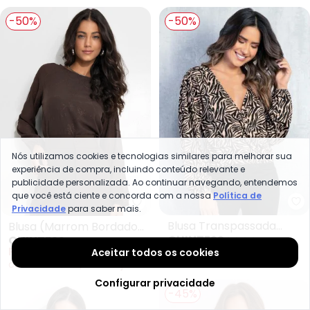
-50%
-50%
Nós utilizamos cookies e tecnologias similares para melhorar sua
experiência de compra, incluindo conteúdo relevante e
publicidade personalizada. Ao continuar navegando, entendemos
que você está ciente e concorda com a nossa
Política de
Qu
Quintess - Blusa (Marrom Bord
Privacidade
para saber mais.
Blusa Transpassada
Blusa (Marrom Bordado)
QUINTESS
QUINTESS
(Zebra Rosa) Mangas
em Chiffon
R$ 54,99
R$ 109,99
R$ 79,99
R$ 159,99
Aceitar todos os cookies
Bufantes
ou
2x
de
R$ 39,99
sem
juros
Configurar privacidade
-45%