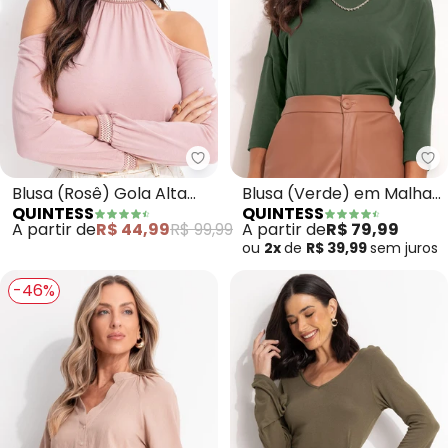
Quintess - Blusa (Rosê) Gola A
Qu
Blusa (Rosê) Gola Alta
Blusa (Verde) em Malha
QUINTESS
QUINTESS
com Ombros a Mostra
de Viscose
A partir de
R$ 44,99
R$ 99,99
A partir de
R$ 79,99
ou
2x
de
R$ 39,99
sem
juros
-46%