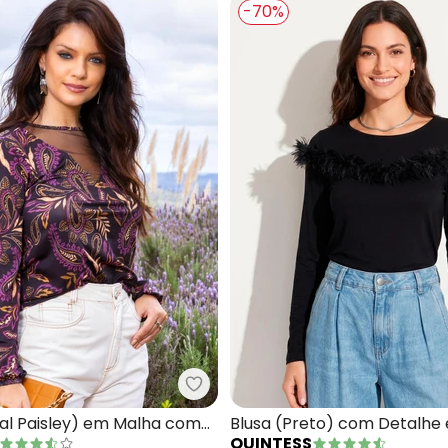
-70%
sa (Preta) Mangas Bufantes em Transparência
Quintess - Blusa (Floral Paisle
ral Paisley) em Malha com
Blusa (Preto) com Detalhe
QUINTESS
Plumas Frontal