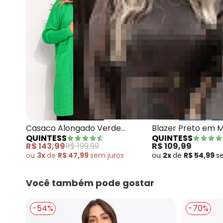
Quintess - Casaco Alon
Casaco Alongado Verde
Blazer Preto em M
QUINTESS
QUINTESS
com Bolsos Frontais
R$ 143,99
R$ 199,99
R$ 109,99
ou
3x
de
R$ 47,99
sem
juros
ou
2x
de
R$ 54,99
s
Você também pode gostar
-54%
-70%