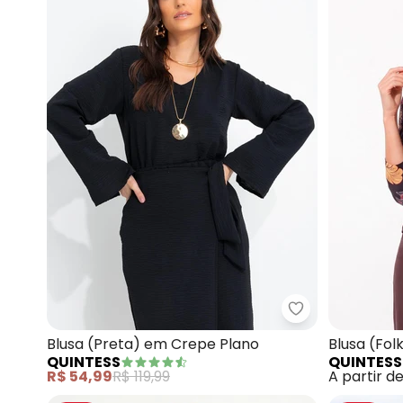
Quintess - Blu
Blusa (Preta) em Crepe Plano
Blusa (Fo
QUINTESS
QUINTESS
Busto
R$ 54,99
R$ 119,99
A partir d