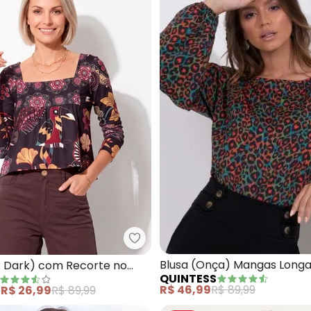
sa (Preta) em Crepe Plano
Quintess - Blusa (Folk Dark) co
Blusa (Onça) Mangas Longa
lk Dark) com Recorte no
QUINTESS
R$ 46,99
R$ 89,99
e
R$ 26,99
R$ 89,99