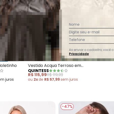
Nome
Digite seu e-mail
Telefone
Ao enviar o cadastro, você
Privacidade
gado Verde com Bolsos Frontais
Quintess - Blazer Preto em Moletinho
Quintess - Vesti
oletinho
Vestido Acqua Terroso em
QUINTESS
Malha de Viscose
R$ 115,99
R$ 119,99
em
juros
ou
2x
de
R$ 57,99
sem
juros
-47%