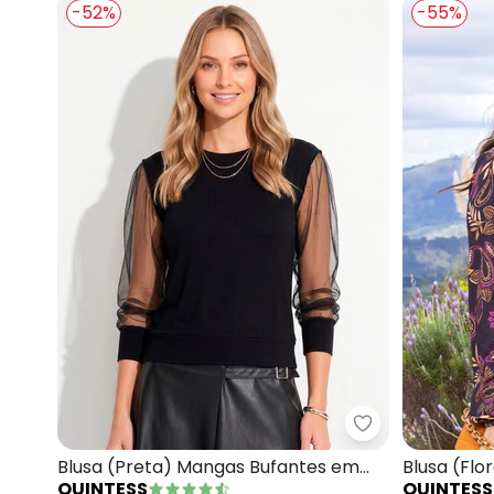
-52%
-55%
Quintess - Blu
Blusa (Preta) Mangas Bufantes em
Blusa (Flo
QUINTESS
QUINTESS
Transparência
Elastano