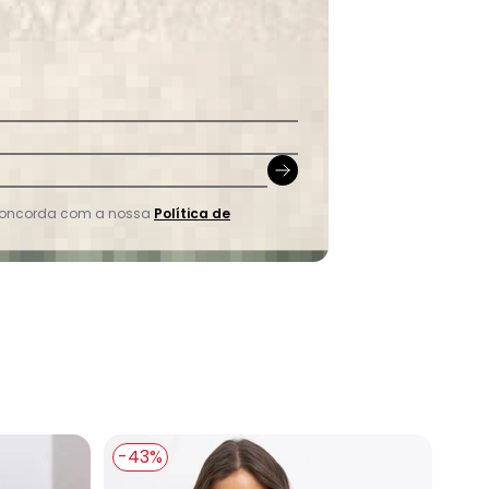
 concorda com a nossa
Política de
do Acqua Terroso em Malha de Viscose
-43%