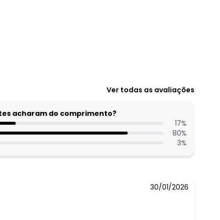
N/D*
Ver todas as avaliações
N/D*
N/D*
entes acharam do comprimento?
R$ 43,99
17
%
80
%
R$ 43,99
3
%
N/D*
N/D*
30/01/2026