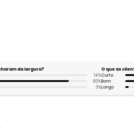
gum dia do mês, para o menor tamanho disponível.
acharam da largura?
O que as cli
14
%
Curto
83
%
Bom
3
%
Longo
: