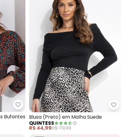
Quintess - Blusa (Onça) Mangas Longas Bufantes
m Recorte no Busto
Quintess 
s Bufantes
Blusa (Preto) em Malha Suede
QUINTESS
R$ 44,99
R$ 79,99