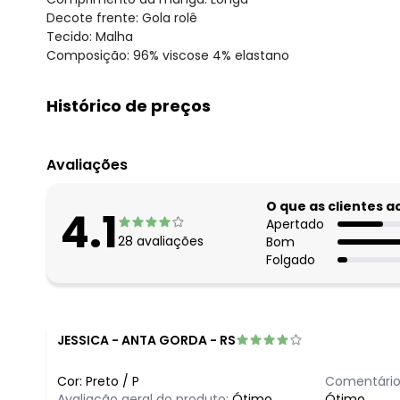
Decote frente: Gola rolê
Tecido: Malha
Composição: 96% viscose 4% elastano
Histórico de preços
O preço apresentado abaixo é o menor oferecido em al
agosto/2026
Avaliações
julho/2026
junho/2026
O que as clientes 
4.1
maio/2026
Apertado
28
avaliações
Bom
abril/2026
Folgado
março/2026
fevereiro/2026
JESSICA
-
ANTA GORDA - RS
Cor:
Preto
/
P
Comentário
Avaliação geral do produto:
Ótimo
Ótimo