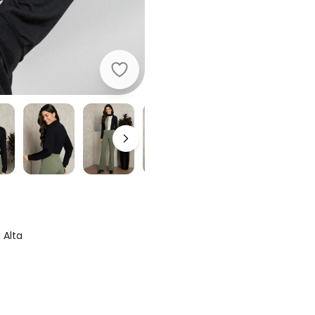
Quintess - Blusa Preta/Verde/Bege
 Alta