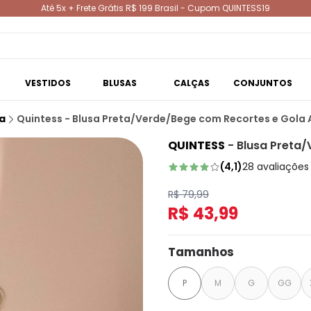
Até 5x + Frete Grátis R$ 199 Brasil - Cupom QUINTESS19
VESTIDOS
BLUSAS
CALÇAS
CONJUNTOS
a
Quintess - Blusa Preta/Verde/Bege com Recortes e Gola 
QUINTESS
-
Blusa Preta/
(
4,1
)
28
avaliações
R$ 79,99
R$ 43,99
Tamanhos
P
M
G
GG