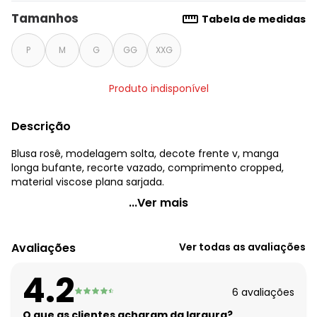
Tamanhos
Tabela de medidas
P
M
G
GG
XXG
Produto indisponível
Descrição
Blusa rosê, modelagem solta, decote frente v, manga
longa bufante, recorte vazado, comprimento cropped,
material viscose plana sarjada.
Quintess - Blusa Rosê em Viscose Plana Sarjada
...Ver mais
Código do produto: 3687695
Modelagem: Solta
Avaliações
Ver todas as avaliações
Decote frente: V
Comprimento da manga: Longa
4.2
Modelo da manga: Bufante
6
avaliações
Complemento: Recorte vazado;
Comprimento: Cropped
O que as clientes acharam da largura?