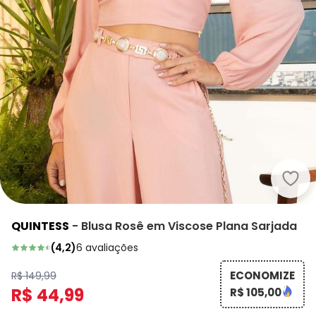
Quin
QUINTESS
-
Blusa Rosê em Viscose Plana Sarjada
(
4,2
)
6
avaliações
ECONOMIZE
R$ 149,99
R$ 44,99
R$ 105,00