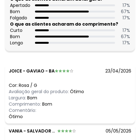
Material: Viscose Plana Sarjada
Apertado
17
%
Estação: Inverno
Bom
67
%
Situação de Uso: Festa
Folgado
17
%
Composição Material: 100% Viscose
O que as clientes acharam do comprimento?
Curto
17
%
Histórico de preços
Bom
67
%
Longo
17
%
O preço apresentado abaixo é o menor oferecido em
algum dia do mês, para o menor tamanho disponível.
N/D*
agosto/2026
N/D*
julho/2026
N/D*
junho/2026
JOICE
-
GAVIAO - BA
23/04/2026
N/D*
maio/2026
N/D*
abril/2026
Cor:
Rosa
/
G
N/D*
março/2026
Avaliação geral do produto:
Ótimo
N/D*
fevereiro/2026
Largura:
Bom
Comprimento:
Bom
Comentário:
Ótimo
VANIA
-
SALVADOR - BA
05/05/2026