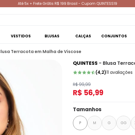
Até 5x + Frete Grátis R$ 199 Brasil - Cupom QUINTESS19
VESTIDOS
BLUSAS
CALÇAS
CONJUNTOS
Blusa Terracota em Malha de Viscose
QUINTESS
-
Blusa Terrac
(
4,2
)
11
avaliações
R$ 99,99
R$ 56,99
Tamanhos
P
M
G
GG