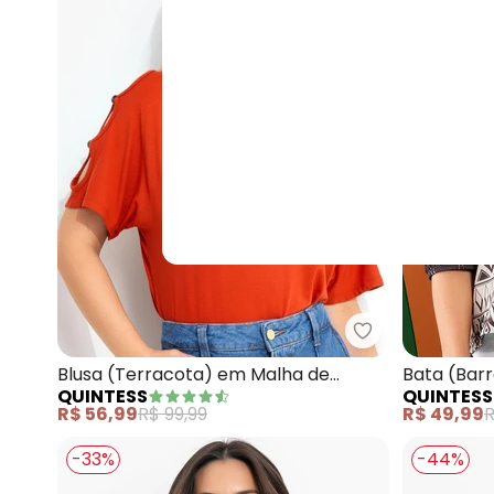
Quintess - Blu
Blusa (Terracota) em Malha de
Bata (Barr
QUINTESS
QUINTESS
Viscose
R$ 56,99
R$ 99,99
R$ 49,99
R
-33%
-44%