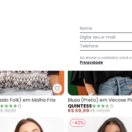
Nome
Digite seu e-mail
Telefone
Ao enviar o cadastro, você
Privacidade
sa (Terracota) em Malha de Viscose
Quintess - Bata (Barrado Folk) 
ado Folk) em Malha Fria
Blusa (Preto) em Viscose P
QUINTESS
$ 99,99
R$ 59,99
R$ 149,99
-42%