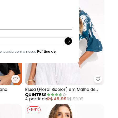
 concorda com a nossa
Política de
em Malha Fria
Quintess - Blusa (Preto) em Viscose Plana
Quintess 
lana
Blusa (Floral Bicolor) em Malha de
QUINTESS
Viscose
A partir de
R$ 49,99
R$ 99,99
-56%