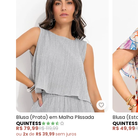
Quintess - Blu
Blusa (Prata) em Malha Plissada
Blusa (Es
QUINTESS
QUINTESS
Viscose c
R$ 79,99
R$ 119,99
R$ 49,99
R
ou
2x
de
R$ 39,99
sem
juros