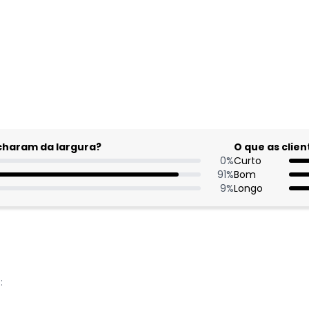
acharam da largura?
O que as cli
0
%
Curto
91
%
Bom
9
%
Longo
: