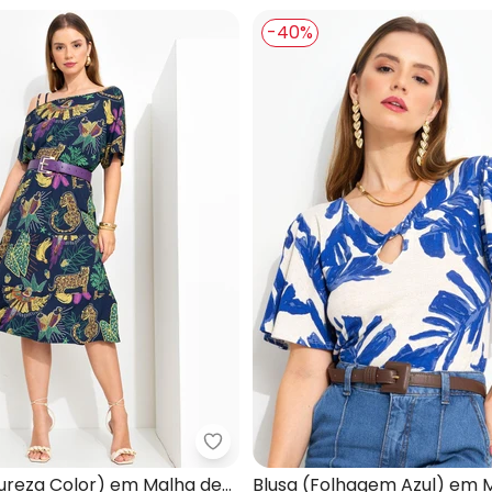
-40%
sa (Gravataria) em Malha Fria
Quintess - Blusa (Natureza Colo
tureza Color) em Malha de
Blusa (Folhagem Azul) em 