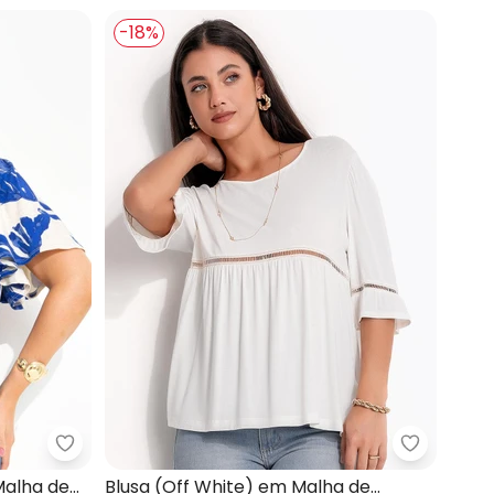
-18%
r) em Malha de Viscose
Quintess - Blusa (Folhagem Azul) em Malha de Vi
Quintess 
Malha de
Blusa (Off White) em Malha de