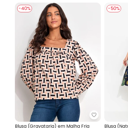
-40%
-50%
Quintess - Blu
Blusa (Gravataria) em Malha Fria
Blusa (Na