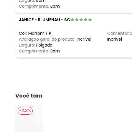
Largura:
Bom
Comprimento:
Bom
JANICE
-
BLUMENAU - SC
Cor:
Marrom
/
P
Comentário
Avaliação geral do produto:
Incrível
Incrível
Largura:
Folgado
Comprimento:
Bom
Você também pode gostar
-43%
-50%