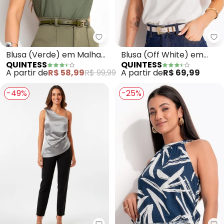
Quintess - Blusa (Verde) em M
Qu
Blusa (Verde) em Malha
Blusa (Off White) em
QUINTESS
QUINTESS
Colméia
Malha de Algodão
A partir de
R$ 58,99
R$ 99,99
A partir de
R$ 69,99
-49%
-25%