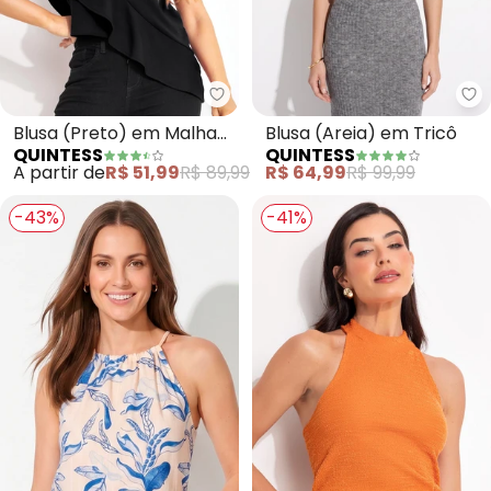
Quintess - Blusa (Preto) em Ma
Qu
Blusa (Preto) em Malha
Blusa (Areia) em Tricô
QUINTESS
QUINTESS
Crepe
A partir de
R$ 51,99
R$ 89,99
R$ 64,99
R$ 99,99
-43%
-41%