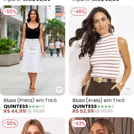
-55%
-46%
Quintess - Blusa (Preta) em Tri
Qu
Blusa (Preta) em Tricô
Blusa (Areia) em Tricô
QUINTESS
QUINTESS
R$ 44,99
R$ 99,99
R$ 53,99
R$ 99,99
-55%
-43%