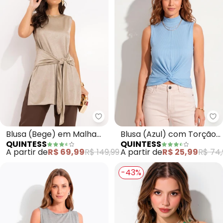
Quintess - Blusa (Bege) em Malh
Qu
Blusa (Bege) em Malha
Blusa (Azul) com Torção
QUINTESS
QUINTESS
Illusione
na Barra Frente
A partir de
R$ 69,99
R$ 149,99
A partir de
R$ 25,99
R$ 74,
-43%