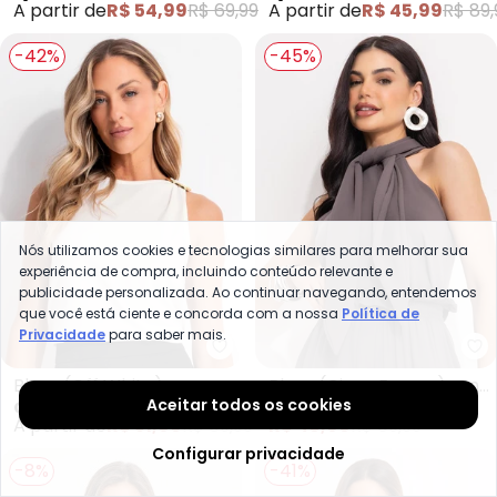
A partir de
R$ 54,99
R$ 69,99
A partir de
R$ 45,99
R$ 89,
-42%
-45%
Nós utilizamos cookies e tecnologias similares para melhorar sua
experiência de compra, incluindo conteúdo relevante e
publicidade personalizada. Ao continuar navegando, entendemos
que você está ciente e concorda com a nossa
Política de
Privacidade
para saber mais.
Quintess - Blusa (Off White) e
Qu
Blusa (Off White) em
Blusa (Cinza Escuro) em
Aceitar todos os cookies
QUINTESS
QUINTESS
Malha Crepe
Malha Crepe
A partir de
R$ 51,99
R$ 89,99
R$ 48,99
R$ 89,99
Configurar privacidade
-8%
-41%