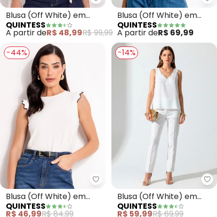
Quintess - Blusa (Off White) e
Qu
Blusa (Off White) em
Blusa (Off White) em
QUINTESS
QUINTESS
Malha de Algodão
Cotton
A partir de
R$ 48,99
R$ 99,99
A partir de
R$ 69,99
-44%
-14%
Quintess - Blusa (Off White) e
Qu
Blusa (Off White) em
Blusa (Off White) em
QUINTESS
QUINTESS
Malha de Viscose
Viscose Plana
R$ 46,99
R$ 84,99
R$ 59,99
R$ 69,99