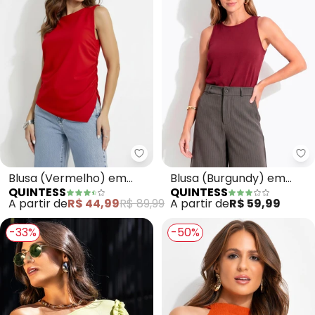
Quintess - Blusa (Vermelho) e
Qu
Blusa (Vermelho) em
Blusa (Burgundy) em
QUINTESS
QUINTESS
Malha Crepe
Malha Crepe
A partir de
R$ 44,99
R$ 89,99
A partir de
R$ 59,99
-33%
-50%