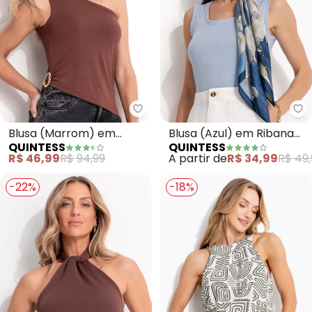
Quintess - Blusa (Marrom) em V
Qu
Blusa (Marrom) em
Blusa (Azul) em Ribana
QUINTESS
QUINTESS
Viscose com Elastano.
Canelada
R$ 46,99
R$ 94,99
A partir de
R$ 34,99
R$ 49,
-22%
-18%