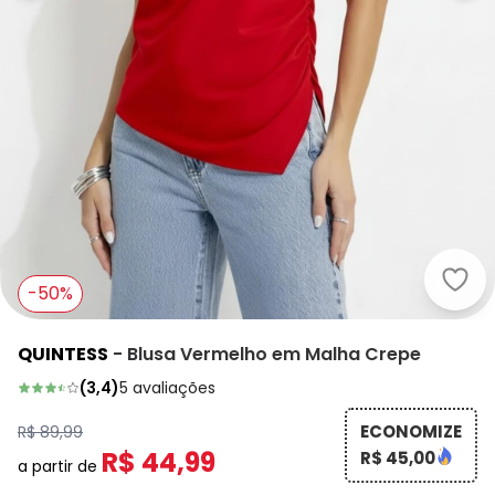
Quin
-50%
QUINTESS
-
Blusa Vermelho em Malha Crepe
(
3,4
)
5
avaliações
ECONOMIZE
R$ 89,99
R$ 44,99
R$ 45,00
a partir de