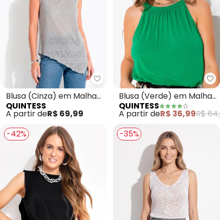
Quintess - Blusa (Cinza) em Ma
Qu
Blusa (Cinza) em Malha
Blusa (Verde) em Malha
QUINTESS
QUINTESS
Devorê
de Viscose
A partir de
R$ 69,99
A partir de
R$ 36,99
R$ 64
-42%
-35%