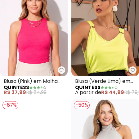
Quintess - Blusa (Pink) em Mal
Qu
Blusa (Pink) em Malha
Blusa (Verde Lima) em
QUINTESS
QUINTESS
Jacquard
Malha de Viscose
R$ 37,99
R$ 84,99
A partir de
R$ 44,99
R$ 79,
-67%
-50%