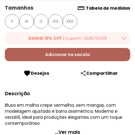
Tamanhos
Tabela de medidas
P
M
G
GG
XXG
GANHE 19% OFF
| Cupom: QUINTESS19
Ganhe 19% OFF Extra em qualquer valor, usando o cupom:
QUINTESS19. Válido para toda loja Quintess, até 07/08/2026.
Adicionar na sacola
Desejos
Compartilhar
Descrição
Blusa em malha crepe vermelha, sem mangas, com
modelagem ajustada e barra assimétrica. Moderna e
versátil, ideal para produções elegantes com um toque
contemporâneo.
Quintess - Blusa Vermelho em Malha Crepe
...Ver mais