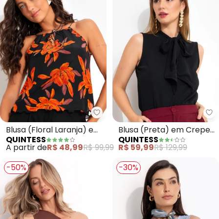
Quintess - Blusa (Floral Laranja
Qu
Blusa (Floral Laranja) em
Blusa (Preta) em Crepe
QUINTESS
QUINTESS
Tule
Plano
A partir de
R$ 48,99
R$ 99,99
R$ 59,99
R$ 129,99
-50%
-30%