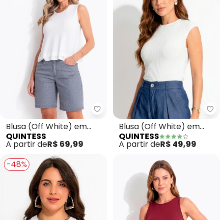
Quintess - Blusa (Off White) e
Qu
Blusa (Off White) em
Blusa (Off White) em
QUINTESS
QUINTESS
Malha de Viscose
Malha Canelada
A partir de
R$ 69,99
A partir de
R$ 49,99
-48%