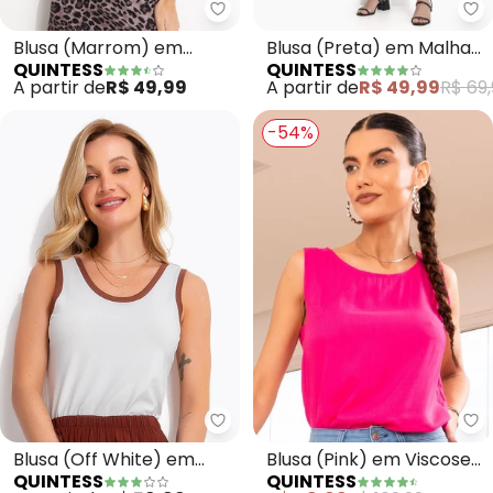
Quintess - Blusa (Marrom) em M
Qu
Blusa (Marrom) em
Blusa (Preta) em Malha
QUINTESS
QUINTESS
Malha Artois
de Viscose com Elastano
A partir de
R$ 49,99
A partir de
R$ 49,99
R$ 69,
-54%
Quintess - Blusa (Off White) e
Qu
Blusa (Off White) em
Blusa (Pink) em Viscose
QUINTESS
QUINTESS
Malha Cotton
Plana Sarjada