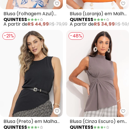
Quintess - Blusa (Folhagem Azu
Qu
Blusa (Folhagem Azul)
Blusa (Laranja) em Malha
QUINTESS
QUINTESS
em Malha de Viscose
Tweed.
A partir de
R$ 44,99
R$ 79,99
A partir de
R$ 34,99
R$ 59,
-21%
-48%
Quintess - Blusa (Preto) em Ma
Qu
Blusa (Preto) em Malha
Blusa (Cinza Escuro) em
QUINTESS
QUINTESS
Crepe
Malha Crepe