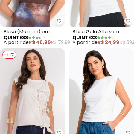
Quintess - Blusa (Marrom) em 
Qu
Blusa (Marrom) em
Blusa Gola Alta sem
QUINTESS
QUINTESS
Malha Texturizada
Mangas (Branca)
A partir de
R$ 40,99
R$ 79,99
A partir de
R$ 24,99
R$ 39,
Quintess
-51%