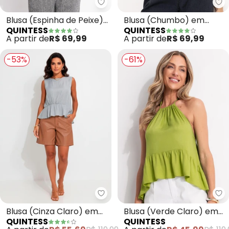
Quintess - Blusa (Espinha de Pe
Qu
Blusa (Espinha de Peixe)
Blusa (Chumbo) em
QUINTESS
QUINTESS
em Malha de Viscose
Moletinho
A partir de
R$ 69,99
A partir de
R$ 69,99
-53%
-61%
Quintess - Blusa (Cinza Claro) 
Qu
Blusa (Cinza Claro) em
Blusa (Verde Claro) em
QUINTESS
QUINTESS
Viscose Slub
Viscose Plana