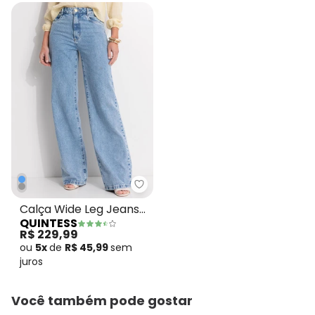
Quintess - Calça Wide Leg Jean
Calça Wide Leg Jeans
QUINTESS
Claro em Jeans
R$ 229,99
ou
5x
de
R$ 45,99
sem
juros
Você também pode gostar