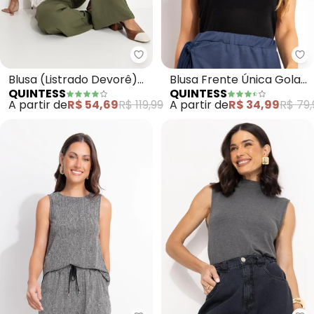
Quintess - Blusa (Listrado Devo
Qu
Blusa (Listrado Devorê)
Blusa Frente Única Gola
QUINTESS
QUINTESS
em Voil Devorê
Alta em Malha Slink Preta
A partir de
R$ 54,69
R$ 119,99
A partir de
R$ 34,99
R$ 79,