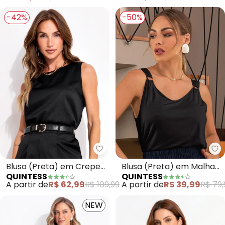
-42%
-50%
Quintess - Blusa (Preta) em Cr
Qu
Blusa (Preta) em Crepe
Blusa (Preta) em Malha
QUINTESS
QUINTESS
Plano Acetinado
de Viscose
A partir de
R$ 62,99
R$ 109,99
A partir de
R$ 39,99
R$ 79,
NEW