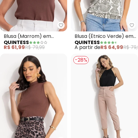
Quintess - Blusa (Marrom) em 
Qu
Blusa (Marrom) em
Blusa (Étnico Verde) em
QUINTESS
QUINTESS
Malha com Elastano
Malha de Viscose
R$ 61,99
R$ 79,99
A partir de
R$ 64,99
R$ 79,
-28%