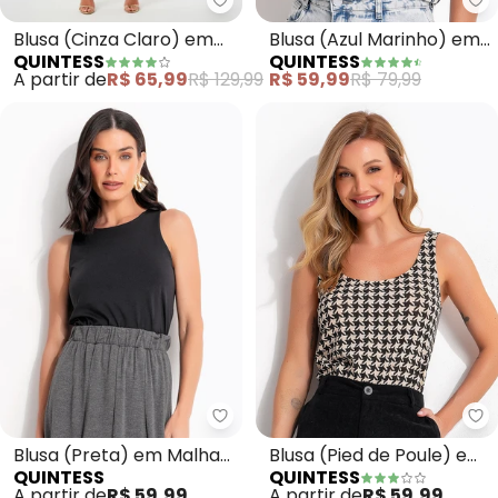
Quintess - Blusa (Cinza Claro)
Qu
Blusa (Cinza Claro) em
Blusa (Azul Marinho) em
QUINTESS
QUINTESS
Cetim
Malha de Viscose
A partir de
R$ 65,99
R$ 129,99
R$ 59,99
R$ 79,99
Quintess - Blusa (Preta) em M
Qu
Blusa (Preta) em Malha
Blusa (Pied de Poule) em
QUINTESS
QUINTESS
de Compressão
Malha de Viscose
A partir de
R$ 59,99
A partir de
R$ 59,99