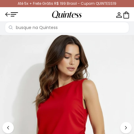
Até 5x + Frete Grátis R$ 199 Brasil - Cupom QUINTESS19