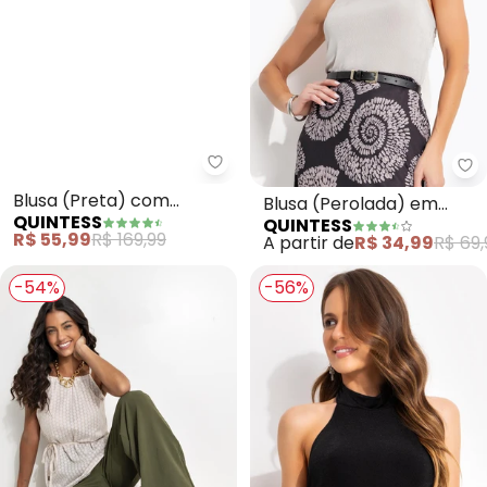
Quintess - Blusa (Preta) com C
Qu
Blusa (Preta) com
Blusa (Perolada) em
QUINTESS
QUINTESS
Corrente no Decote
Malha Slink
R$ 55,99
R$ 169,99
A partir de
R$ 34,99
R$ 69,
-54%
-56%