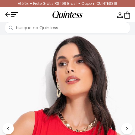
Até 5x + Frete Grátis R$ 199 Brasil - Cupom QUINTESS19