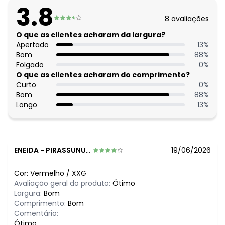
Decote costas: Redondo
3.8
Modelo da manga: Copinho
8
avaliações
Complemento: Barra assimétrica;Torção;
Comprimento: Básico
O que as clientes acharam da largura?
Material: Malha de Viscose com Elastano
Apertado
13
%
Estação: Ano Inteiro
Bom
88
%
Situação de Uso: Trabalho
Folgado
0
%
Composição Material: 96% Viscose, 4% Elastano
O que as clientes acharam do comprimento?
Curto
0
%
Histórico de preços
Bom
88
%
Longo
13
%
O preço apresentado abaixo é o menor oferecido em
algum dia do mês, para o menor tamanho disponível.
N/D*
agosto/2026
N/D*
julho/2026
N/D*
junho/2026
ENEIDA
-
PIRASSUNUNGA - SP
19/06/2026
N/D*
maio/2026
N/D*
abril/2026
Cor:
Vermelho
/
XXG
N/D*
março/2026
Avaliação geral do produto:
Ótimo
N/D*
fevereiro/2026
Largura:
Bom
Comprimento:
Bom
Comentário:
Ótimo