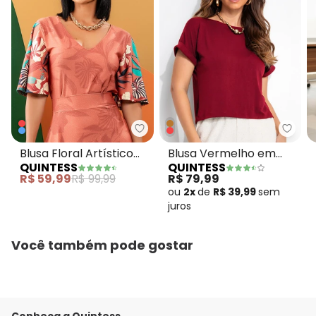
Quintess - Blusa Floral Artístic
Quint
Blusa Floral Artístico
Blusa Vermelho em
QUINTESS
QUINTESS
em Malha Fria
Malha de Viscose
R$ 59,99
R$ 99,99
R$ 79,99
ou
2x
de
R$ 39,99
sem
juros
Você também pode gostar