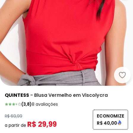
Quin
QUINTESS
-
Blusa Vermelho em Viscolycra
(
3,8
)
8
avaliações
ECONOMIZE
R$ 69,99
R$ 29,99
R$ 40,00
a partir de