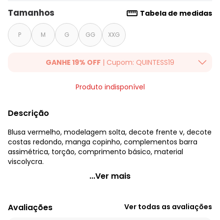
Tamanhos
Tabela de medidas
P
M
G
GG
XXG
GANHE 19% OFF
| Cupom: QUINTESS19
Ganhe 19% OFF Extra em qualquer valor, usando o cupom:
Produto indisponível
QUINTESS19. Válido para toda loja Quintess, até 07/08/2026.
Descrição
Blusa vermelho, modelagem solta, decote frente v, decote
costas redondo, manga copinho, complementos barra
assimétrica, torção, comprimento básico, material
viscolycra.
Quintess - Blusa Vermelho em Viscolycra
...Ver mais
Código do produto: 3731226
Modelagem: Solta
Avaliações
Ver todas as avaliações
Decote frente: V