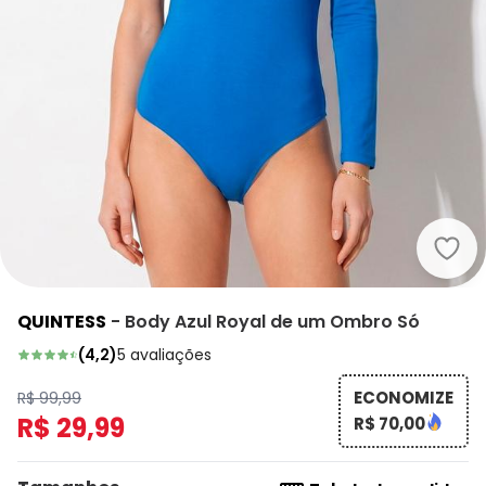
Quin
QUINTESS
-
Body Azul Royal de um Ombro Só
(
4,2
)
5
avaliações
ECONOMIZE
R$ 99,99
R$ 29,99
R$ 70,00