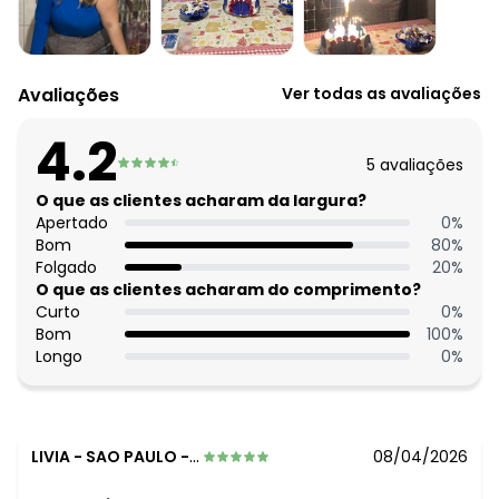
Histórico de preços
O preço apresentado abaixo é o menor oferecido em
algum dia do mês, para o menor tamanho disponível.
N/D*
agosto/2026
Avaliações
Ver todas as avaliações
N/D*
julho/2026
N/D*
junho/2026
4.2
N/D*
maio/2026
5
avaliações
N/D*
abril/2026
N/D*
O que as clientes acharam da largura?
março/2026
N/D*
Apertado
0
%
fevereiro/2026
Bom
80
%
Folgado
20
%
O que as clientes acharam do comprimento?
Curto
0
%
Bom
100
%
Longo
0
%
LIVIA
-
SAO PAULO - SP
08/04/2026