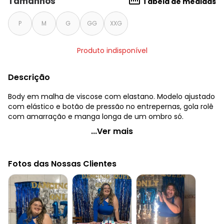
Tamanhos
Tabela de medidas
P
M
G
GG
XXG
Produto indisponível
Descrição
Body em malha de viscose com elastano. Modelo ajustado
com elástico e botão de pressão no entrepernas, gola rolê
com amarração e manga longa de um ombro só.
Quintess - Body Azul Royal de um Ombro Só
...Ver mais
Código do produto: 3646346
Modelagem: Justo
Fotos das Nossas Clientes
Comprimento da manga: Longa
Decote frente: Gola rolê
Complemento: Elástico
Tecido: Malha
Composição: Conforme imagem etiqueta