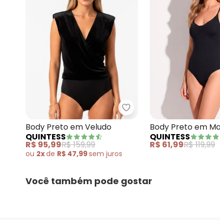
Quintess - Body Preto 
Body Preto em Veludo
Body Preto em Mal
QUINTESS
QUINTESS
com Decote V e A
R$ 95,99
R$ 159,99
R$ 61,99
R$ 119,99
Reguláveis
ou
2x
de
R$ 47,99
sem
juros
Você também pode gostar