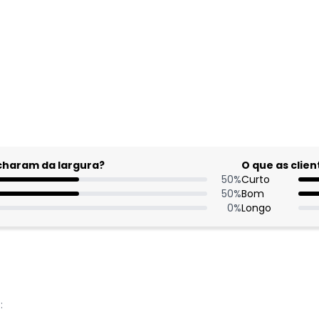
gum dia do mês, para o menor tamanho disponível.
acharam da largura?
O que as cli
50
%
Curto
50
%
Bom
0
%
Longo
: