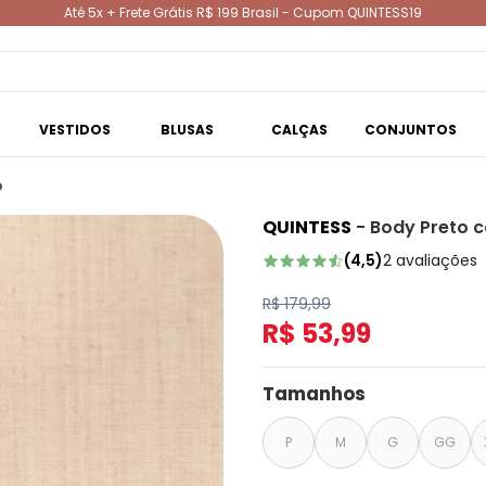
Até 5x + Frete Grátis R$ 199 Brasil - Cupom QUINTESS19
VESTIDOS
BLUSAS
CALÇAS
CONJUNTOS
o
QUINTESS
-
Body Preto 
(
4,5
)
2
avaliações
R$ 179,99
R$ 53,99
Tamanhos
P
M
G
GG