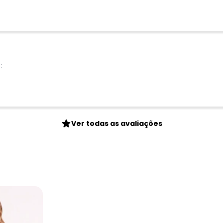
Nome
Digite seu e-mail
Telefone
Ao enviar o cadastro, você
Privacidade
:
Ver todas as avaliações