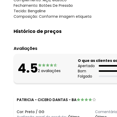
Fechamento: Botões De Pressão
Tecido: Bengaline
Composição: Conforme imagem etiqueta
Histórico de preços
O preço apresentado abaixo é o menor oferecido em al
agosto/2026
Avaliações
julho/2026
junho/2026
O que as clientes 
4.5
maio/2026
Apertado
2
avaliações
Bom
abril/2026
Folgado
março/2026
fevereiro/2026
PATRICIA
-
CICERO DANTAS - BA
Cor:
Preto
/
GG
Comentário
Avaliação geral do produto:
Ótimo
Ótimo