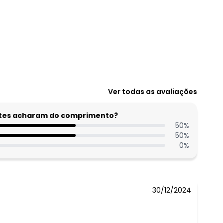
N/D*
Ver todas as avaliações
N/D*
N/D*
entes acharam do comprimento?
50
N/D*
%
50
%
N/D*
0
%
N/D*
N/D*
30/12/2024