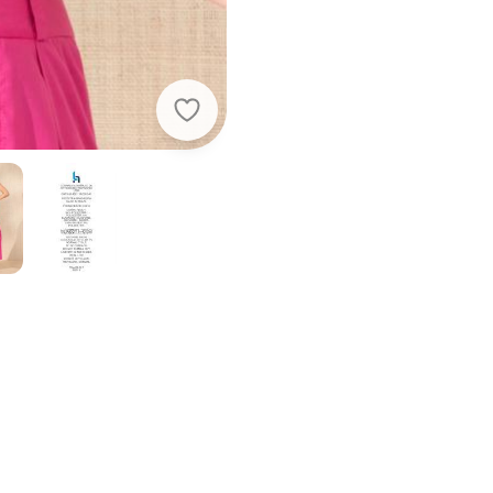
Quintess - Body Preto com Decot