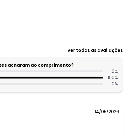
N/D*
Ver todas as avaliações
N/D*
N/D*
entes acharam do comprimento?
R$ 136,99
0
%
100
%
R$ 116,99
0
%
N/D*
N/D*
14/05/2026