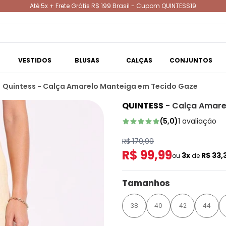
Até 5x + Frete Grátis R$ 199 Brasil - Cupom QUINTESS19
VESTIDOS
BLUSAS
CALÇAS
CONJUNTOS
Quintess - Calça Amarelo Manteiga em Tecido Gaze
QUINTESS
-
Calça Amare
(
5,0
)
1
avaliação
R$ 179,99
R$ 99,99
3x
R$ 33,
ou
de
Tamanhos
38
40
42
44