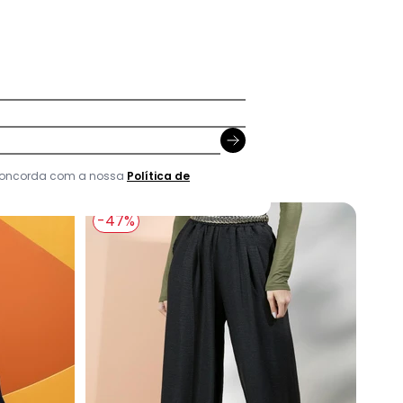
aze
 concorda com a nossa
Política de
-47%