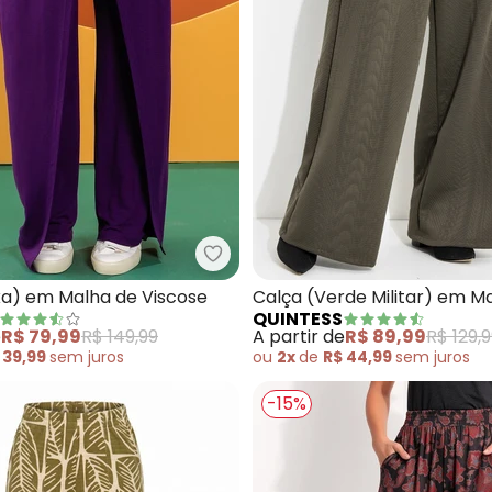
ça (Listrado Marinho e Branco) em Meia Malha
Quintess - Calça (Roxa) em Mal
xa) em Malha de Viscose
Calça (Verde Militar) em M
QUINTESS
Jacquard
e
R$ 79,99
R$ 149,99
A partir de
R$ 89,99
R$ 129,
 39,99
sem
juros
ou
2x
de
R$ 44,99
sem
juros
-15%