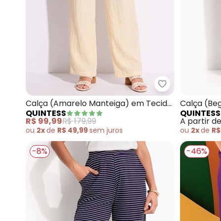
Quintess - Cal
Calça (Amarelo Manteiga) em Tecido
Calça (Be
QUINTESS
QUINTESS
Gaze
R$ 99,99
R$ 179,99
A partir d
ou
2x
de
R$ 49,99
sem
juros
ou
2x
de
R$
-8%
-46%