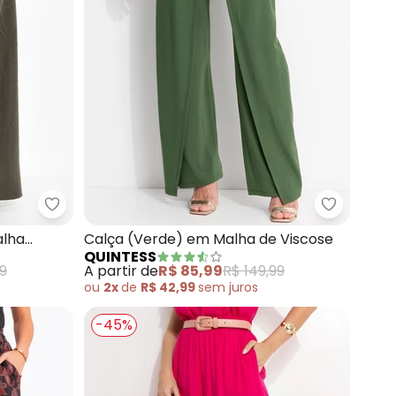
ha de Viscose
Quintess - Calça (Verde Militar) em Malha Jacqu
Quintess 
alha
Calça (Verde) em Malha de Viscose
QUINTESS
99
A partir de
R$ 85,99
R$ 149,99
ou
2x
de
R$ 42,99
sem
juros
-45%