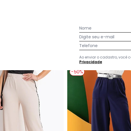
ite em Crepe Plano
Quintess - Blusa Amarelo Manteiga em Tecido G
nteiga em
Nome
Digite seu e-mail
em
juros
Telefone
Ao enviar o cadastro, você
Privacidade
-50%