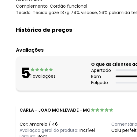
Complemento: Cordão funcional
Tecido: Tecido gaze 137g 74% viscose, 26% poliamida te
Histórico de preços
O preço apresentado abaixo é o menor oferecido em al
agosto/2026
Avaliações
julho/2026
junho/2026
O que as clientes 
5
maio/2026
Apertado
1
avaliações
Bom
abril/2026
Folgado
março/2026
fevereiro/2026
CARLA
-
JOAO MONLEVADE - MG
Cor:
Amarelo
/
46
Comentário
Avaliação geral do produto:
Incrível
Caiu perfei
Largura:
Bom