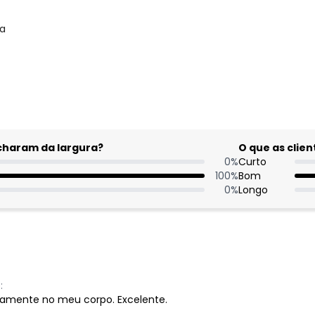
la
gum dia do mês, para o menor tamanho disponível.
acharam da largura?
O que as cli
0
%
Curto
100
%
Bom
0
%
Longo
:
tamente no meu corpo. Excelente.