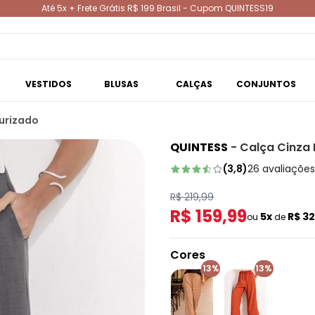
Até 5x + Frete Grátis R$ 199 Brasil - Cupom QUINTESS19
VESTIDOS
BLUSAS
CALÇAS
CONJUNTOS
turizado
QUINTESS
-
Calça Cinza 
(
3,8
)
26
avaliações
R$ 219,99
R$ 159,99
5x
R$ 3
ou
de
Cores
13%
13%