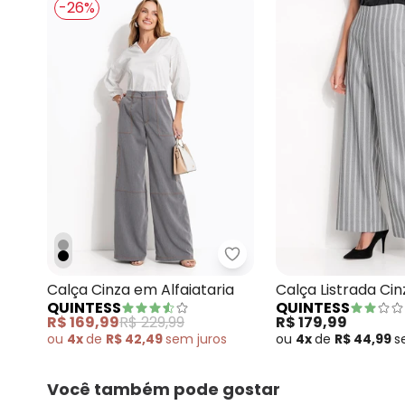
-26%
Quintess - Calça Cinza e
Calça Cinza em Alfaiataria
Calça Listrada Ci
QUINTESS
QUINTESS
Alfaiataria
R$ 169,99
R$ 229,99
R$ 179,99
ou
4x
de
R$ 42,49
sem
juros
ou
4x
de
R$ 44,99
s
Você também pode gostar