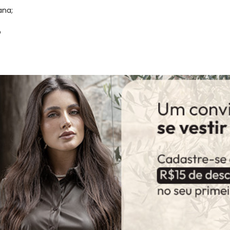
ana;
o
gum dia do mês, para o menor tamanho disponível.
acharam da largura?
O que as cli
8
%
Curto
77
%
Bom
15
%
Longo