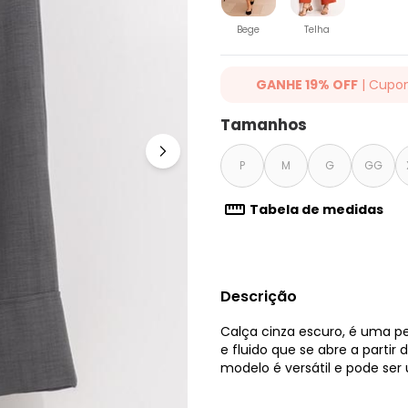
Bege
Telha
GANHE 19% OFF
| Cupo
Ganhe 19% OFF Extra em qualqu
Tamanhos
cupom: QUINTESS19. Válido para
até 07/08/2026.
P
M
G
GG
Tabela de medidas
Descrição
Calça cinza escuro, é uma p
e fluido que se abre a partir
modelo é versátil e pode ser