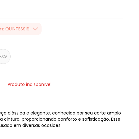
m: QUINTESS19
er valor, usando o
 toda loja Quintess,
XXG
Produto indisponível
eça clássica e elegante, conhecida por seu corte amplo
 da cintura, proporcionando conforto e sofisticação. Esse
 usado em diversas ocasiões.