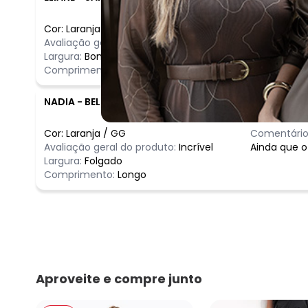
Cor:
Laranja
/
XXG
Comentário
Avaliação geral do produto:
Incrível
Tecido leve
Largura:
Bom
Comprimento:
Bom
NADIA
-
BELO HORIZONTE - MG
Cor:
Laranja
/
GG
Comentário
Avaliação geral do produto:
Incrível
Ainda que o
Largura:
Folgado
Comprimento:
Longo
Aproveite e compre junto