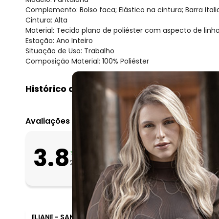
Complemento: Bolso faca; Elástico na cintura; Barra Itali
Cintura: Alta
Material: Tecido plano de poliéster com aspecto de linh
Estação: Ano Inteiro
Situação de Uso: Trabalho
Composição Material: 100% Poliéster
Histórico de preços
O preço apresentado abaixo é o menor oferecido em al
agosto/2026
Avaliações
julho/2026
junho/2026
O que as clientes 
3.8
maio/2026
Apertado
26
avaliações
Bom
abril/2026
Folgado
março/2026
fevereiro/2026
ELIANE
-
SANTANA DE PARNAIBA - SP