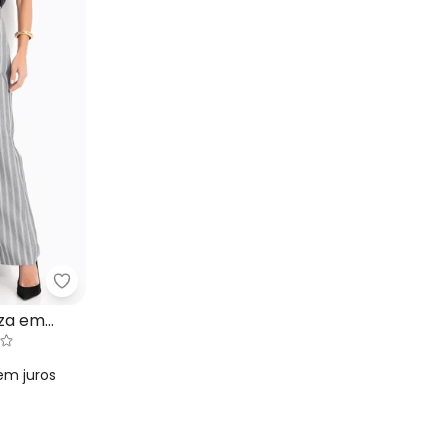
m Alfaiataria
Quintess - Calça Listrada Cinza em Alfaiataria
nza em
em
juros