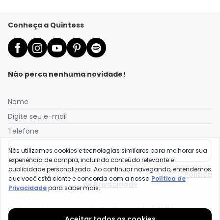
Conheça a Quintess
Não perca nenhuma novidade!
Nome
Digite seu e-mail
Telefone
Receber novidades
Nós utilizamos cookies e tecnologias similares para melhorar sua
experiência de compra, incluindo conteúdo relevante e
publicidade personalizada. Ao continuar navegando, entendemos
Ao enviar o cadastro, você concorda com a nossa
Política
que você está ciente e concorda com a nossa
Política de
de Privacidade
Privacidade
para saber mais.
Quintess é uma marca da Posthaus Ltda / CNPJ:
Aceitar todos os cookies
80.462.138/0001-41