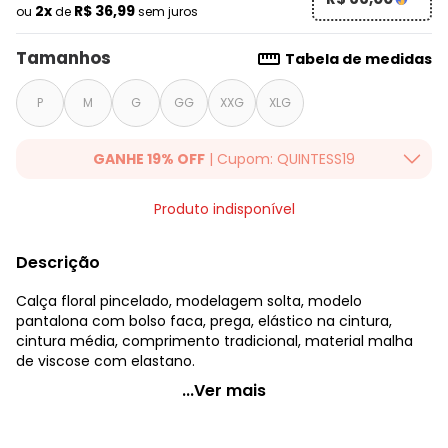
2x
R$ 36,99
ou
de
sem juros
Tamanhos
Tabela de medidas
P
M
G
GG
XXG
XLG
GANHE 19% OFF
| Cupom: QUINTESS19
Ganhe 19% OFF Extra em qualquer valor, usando o cupom:
Produto indisponível
QUINTESS19. Válido para toda loja Quintess, até 07/08/2026.
Descrição
Calça floral pincelado, modelagem solta, modelo
pantalona com bolso faca, prega, elástico na cintura,
cintura média, comprimento tradicional, material malha
de viscose com elastano.
Quintess - Calça Floral Pincelado em Malha de Viscose
...Ver mais
Código do produto: 3688892
Modelagem: Solta