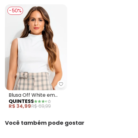
-50%
Quintess - Blusa Off White em 
Blusa Off White em
QUINTESS
Malha Crepe
R$ 34,99
R$ 69,99
Você também pode gostar