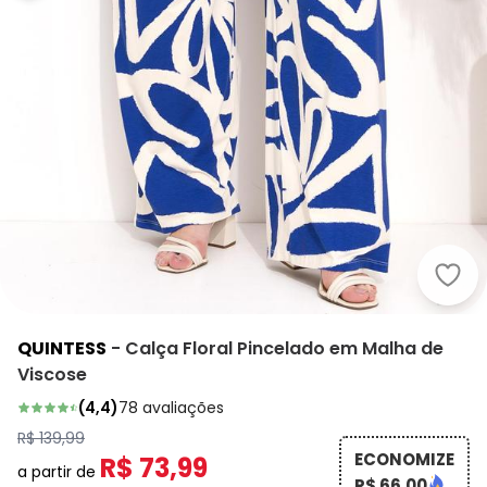
Quin
QUINTESS
-
Calça Floral Pincelado em Malha de
Viscose
(
4,4
)
78
avaliações
R$ 139,99
ECONOMIZE
R$ 73,99
a partir de
R$ 66,00