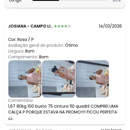
Longo
36
%
JOSIANA
-
CAMPO LIMPO PAULISTA - SP
14/03/2026
Cor:
Rosa
/
P
Avaliação geral do produto:
Ótimo
Largura:
Bom
Comprimento:
Bom
Comentário:
1,67 80kg 100 busto 75 cintura 110 quadril COMPREI UMA
CALÇA P PORQUE ESTAVA NA PROMO!!!! FICOU PERFEITA
¿¿