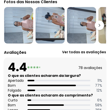
Fotos das Nossas Clientes
Modelo: Pantalona
Complemento: Bolso faca;Prega;Elástico na cintura;
Cintura: Alta
Comprimento: Tradicional
Material: Malha de Viscose com Elastano
Estação: Ano Inteiro
Situação de Uso: A - Recorrente
Composição Material: 96% Viscose, 4% Elastano
Histórico de preços
Avaliações
Ver todas as avaliações
O preço apresentado abaixo é o menor oferecido em
algum dia do mês, para o menor tamanho disponível.
4.4
N/D*
agosto/2026
78
avaliações
N/D*
julho/2026
N/D*
O que as clientes acharam da largura?
junho/2026
N/D*
Apertado
11
%
maio/2026
R$ 78,99
Bom
77
%
abril/2026
N/D*
Folgado
12
%
março/2026
N/D*
O que as clientes acharam do comprimento?
fevereiro/2026
Curto
6
%
Bom
58
%