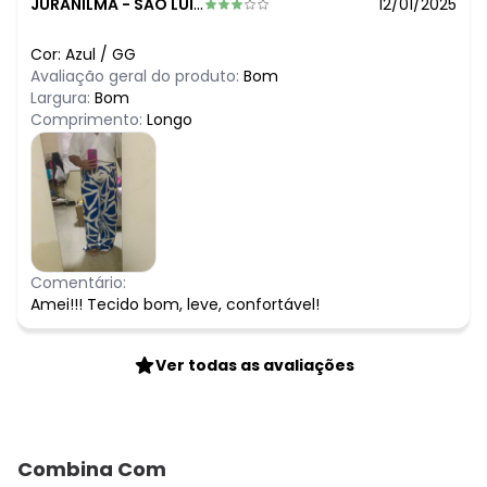
JURANILMA
-
SAO LUIS - MA
12/01/2025
Cor:
Azul
/
GG
Avaliação geral do produto:
Bom
Largura:
Bom
Comprimento:
Longo
Comentário:
Amei!!! Tecido bom, leve, confortável!
Ver todas as avaliações
Combina Com