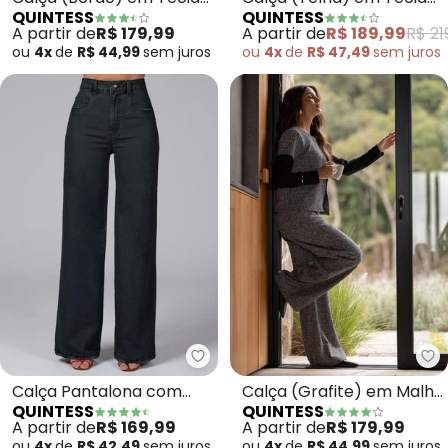
QUINTESS
QUINTESS
Acetinado
Texturizado
A partir de
R$ 179,99
A partir de
R$ 189,99
R$ 21
ou
4x
de
R$ 44,99
sem
juros
ou
4x
de
R$ 47,49
sem
juros
Quintess - Calça Pantalona com
Qu
Calça Pantalona com
Calça (Grafite) em Malha
QUINTESS
QUINTESS
Bolsos (Jeans Preto)
Tweed
A partir de
R$ 169,99
A partir de
R$ 179,99
ou
4x
de
R$ 42,49
sem
juros
ou
4x
de
R$ 44,99
sem
juros