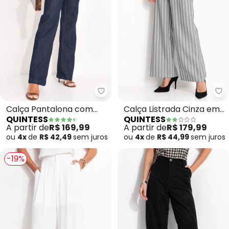
Quintess - Calça Pantalona com
Qu
Calça Pantalona com
Calça Listrada Cinza em
QUINTESS
QUINTESS
Bolsos (Jeans Escuro)
Alfaiataria
A partir de
R$ 169,99
A partir de
R$ 179,99
ou
4x
de
R$ 42,49
sem
juros
ou
4x
de
R$ 44,99
sem
juros
-19%