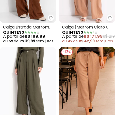
Quintess - Calça Listrada Marro
Qu
Calça Listrada Marrom
Calça (Marrom Claro)
QUINTESS
QUINTESS
em Alfaiataria
em Linho
A partir de
R$ 199,99
A partir de
R$ 171,99
R$ 219
ou
5x
de
R$ 39,99
sem
juros
ou
4x
de
R$ 42,99
sem
juros
-13%