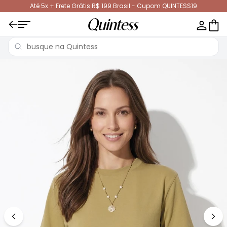
Até 5x + Frete Grátis R$ 199 Brasil - Cupom QUINTESS19