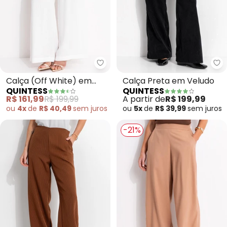
Quintess - Calça (Off White) e
Qu
Calça (Off White) em
Calça Preta em Veludo
QUINTESS
QUINTESS
Viscose Plana
R$ 161,99
R$ 199,99
A partir de
R$ 199,99
ou
4x
de
R$ 40,49
sem
juros
ou
5x
de
R$ 39,99
sem
juros
-21%