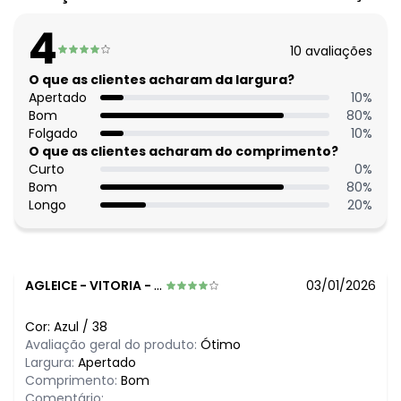
Modelagem: Amplo
Modelo: Pantalona
4
Cintura: Alta
10
avaliações
Complemento: Bolsos; bolsos costas; detalhe para
amarrar; pregas
O que as clientes acharam da largura?
Observação: Pantalona - Clochard
Apertado
10
%
Fechamento: Botão e zíper
Bom
80
%
Folgado
10
%
O que as clientes acharam do comprimento?
Curto
0
%
Bom
80
%
Longo
20
%
AGLEICE
-
VITORIA - ES
03/01/2026
Cor:
Azul
/
38
Avaliação geral do produto:
Ótimo
Largura:
Apertado
Comprimento:
Bom
Comentário: