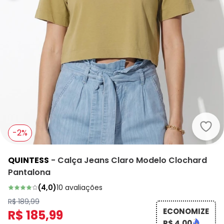
Quin
-2%
QUINTESS
-
Calça Jeans Claro Modelo Clochard
Pantalona
(
4,0
)
10
avaliações
R$ 189,99
ECONOMIZE
R$ 185,99
R$ 4,00