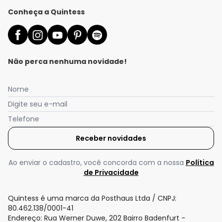
Conheça a Quintess
Não perca nenhuma novidade!
Nome
Digite seu e-mail
Telefone
Receber novidades
Nós utilizamos cookies e tecnologias similares para melhorar sua
experiência de compra, incluindo conteúdo relevante e
publicidade personalizada. Ao continuar navegando, entendemos
Ao enviar o cadastro, você concorda com a nossa
Política
que você está ciente e concorda com a nossa
Política de
de Privacidade
Privacidade
para saber mais.
Quintess é uma marca da Posthaus Ltda / CNPJ:
Aceitar todos os cookies
80.462.138/0001-41
Endereço: Rua Werner Duwe, 202 Bairro Badenfurt -