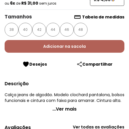
6x
R$ 31,00
ou
de
sem juros
Tamanhos
Tabela de medidas
38
40
42
44
46
48
Adicionar na sacola
Desejos
Compartilhar
Descrição
Calça jeans de algodão. Modelo clochard pantalona, bolsos
funcionais e cintura com faixa para amarrar. Cintura alta.
Quintess - Calça Jeans Claro Modelo Clochard
...Ver mais
Pantalona
Código do produto: 3206991
Avaliações
Ver todas as avaliações