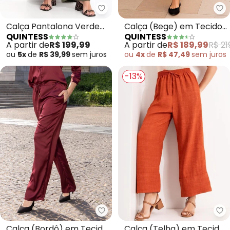
Quintess - Calça Pantalona Ver
Qu
Calça Pantalona Verde
Calça (Bege) em Tecido
QUINTESS
QUINTESS
Escuro em Tecido de
Texturizado
A partir de
R$ 199,99
A partir de
R$ 189,99
R$ 21
Alfaiataria
ou
5x
de
R$ 39,99
sem
juros
ou
4x
de
R$ 47,49
sem
juros
-13%
Quintess - Calça (Bordô) em Te
Qu
Calça (Bordô) em Tecido
Calça (Telha) em Tecido