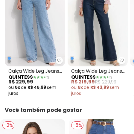
Quintess - Calça Wide Leg Jean
Quint
Calça Wide Leg Jeans
Calça Wide Leg Jeans
QUINTESS
QUINTESS
Claro em Jeans
Azul Escuro em Jeans
R$ 229,99
R$ 219,99
R$ 229,99
ou
5x
de
R$ 45,99
sem
ou
5x
de
R$ 43,99
sem
juros
juros
Você também pode gostar
-2%
-5%