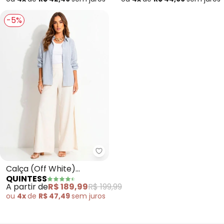
-5%
Quintess - Calça (Off White) P
Calça (Off White)
QUINTESS
Pantalona com Fendas
A partir de
R$ 189,99
R$ 199,99
ou
4x
de
R$ 47,49
sem
juros